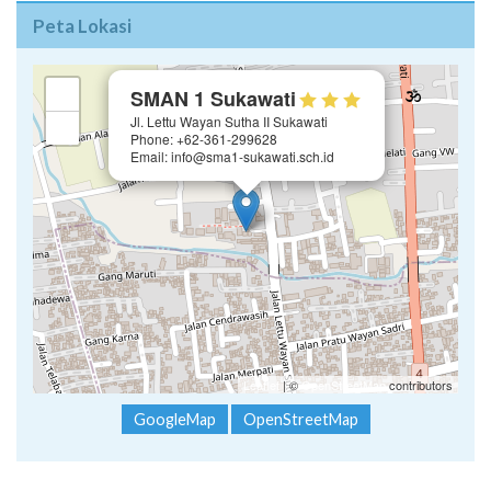
Peta Lokasi
×
+
SMAN 1 Sukawati
Jl. Lettu Wayan Sutha II Sukawati
−
Phone: +62-361-299628
Email: info@sma1-sukawati.sch.id
Leaflet
| ©
OpenStreetMap
contributors
GoogleMap
OpenStreetMap