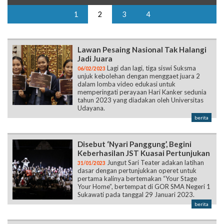
1
2
3
4
Lawan Pesaing Nasional Tak Halangi
Jadi Juara
Lagi dan lagi, tiga siswi Suksma
06/02/2023
unjuk kebolehan dengan menggaet juara 2
dalam lomba video edukasi untuk
memperingati perayaan Hari Kanker sedunia
tahun 2023 yang diadakan oleh Universitas
Udayana.
berita
Disebut ‘Nyari Panggung’, Begini
Keberhasilan JST Kuasai Pertunjukan
Jungut Sari Teater adakan latihan
31/01/2023
dasar dengan pertunjukkan operet untuk
pertama kalinya bertemakan “Your Stage
Your Home”, bertempat di GOR SMA Negeri 1
Sukawati pada tanggal 29 Januari 2023.
berita