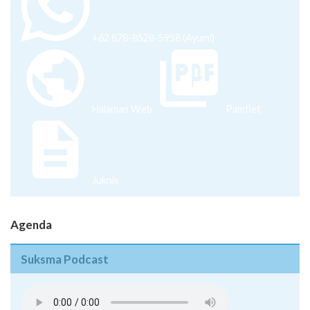
+62 878-8528-5958 (Ayumi)
Halaman Web
Pamflet
Juknis
Agenda
Suksma Podcast