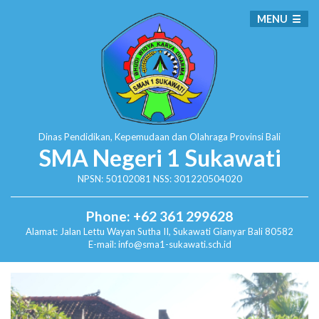
MENU
Dinas Pendidikan, Kepemudaan dan Olahraga
Provinsi Bali
SMA Negeri 1 Sukawati
NPSN: 50102081 NSS: 301220504020
Phone: +62 361 299628
Alamat:
Jalan Lettu Wayan Sutha II, Sukawati
Gianyar Bali 80582
E-mail: info@sma1-sukawati.sch.id