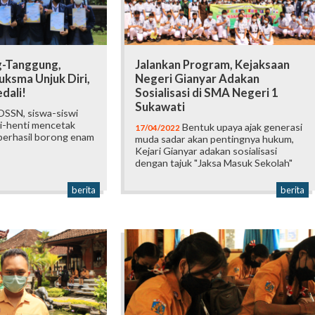
-Tanggung,
Jalankan Program, Kejaksaan
uksma Unjuk Diri,
Negeri Gianyar Adakan
dali!
Sosialisasi di SMA Negeri 1
Sukawati
OSSN, siswa-siswi
i-henti mencetak
Bentuk upaya ajak generasi
17/04/2022
 berhasil borong enam
muda sadar akan pentingnya hukum,
Kejari Gianyar adakan sosialisasi
dengan tajuk "Jaksa Masuk Sekolah"
berita
berita