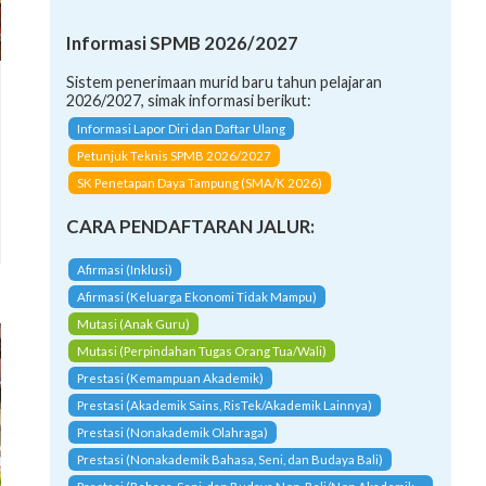
Informasi SPMB 2026/2027
Sistem penerimaan murid baru tahun pelajaran
2026/2027, simak informasi berikut:
Informasi Lapor Diri dan Daftar Ulang
Petunjuk Teknis SPMB 2026/2027
SK Penetapan Daya Tampung (SMA/K 2026)
CARA PENDAFTARAN JALUR:
Afirmasi (Inklusi)
Afirmasi (Keluarga Ekonomi Tidak Mampu)
Mutasi (Anak Guru)
Mutasi (Perpindahan Tugas Orang Tua/Wali)
Prestasi (Kemampuan Akademik)
Prestasi (Akademik Sains, RisTek/Akademik Lainnya)
Prestasi (Nonakademik Olahraga)
Prestasi (Nonakademik Bahasa, Seni, dan Budaya Bali)