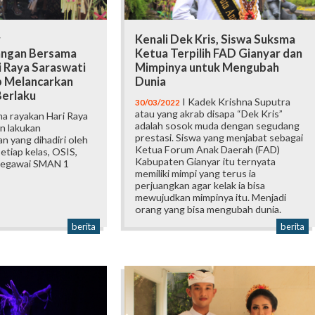
r
Kenali Dek Kris, Siswa Suksma
ngan Bersama
Ketua Terpilih FAD Gianyar dan
i Raya Saraswati
Mimpinya untuk Mengubah
 Melancarkan
Dunia
Berlaku
I Kadek Krishna Suputra
30/03/2022
atau yang akrab disapa “Dek Kris”
a rayakan Hari Raya
adalah sosok muda dengan segudang
n lakukan
prestasi. Siswa yang menjabat sebagai
 yang dihadiri oleh
Ketua Forum Anak Daerah (FAD)
etiap kelas, OSIS,
Kabupaten Gianyar itu ternyata
 pegawai SMAN 1
memiliki mimpi yang terus ia
perjuangkan agar kelak ia bisa
mewujudkan mimpinya itu. Menjadi
orang yang bisa mengubah dunia.
berita
berita