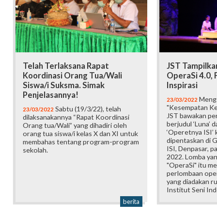
Telah Terlaksana Rapat
JST Tampilkan
Koordinasi Orang Tua/Wali
OperaSi 4.0, 
Siswa/i Suksma. Simak
Inspirasi
Penjelasannya!
Mengg
23/03/2022
"Kesempatan Kem
Sabtu (19/3/22), telah
23/03/2022
JST bawakan pe
dilaksanakannya “Rapat Koordinasi
berjudul ‘Luna’ 
Orang tua/Wali” yang dihadiri oleh
‘Operetnya ISI’ 
orang tua siswa/i kelas X dan XI untuk
dipentaskan di 
membahas tentang program-program
ISI, Denpasar, p
sekolah.
2022. Lomba yan
"OperaSi" itu m
perlombaan ope
yang diadakan ru
Institut Seni Ind
berita