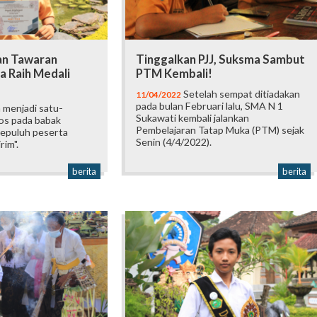
an Tawaran
Tinggalkan PJJ, Suksma Sambut
a Raih Medali
PTM Kembali!
Setelah sempat ditiadakan
11/04/2022
pada bulan Februari lalu, SMA N 1
 menjadi satu-
Sukawati kembali jalankan
los pada babak
Pembelajaran Tatap Muka (PTM) sejak
sepuluh peserta
Senin (4/4/2022).
rim".
berita
berita