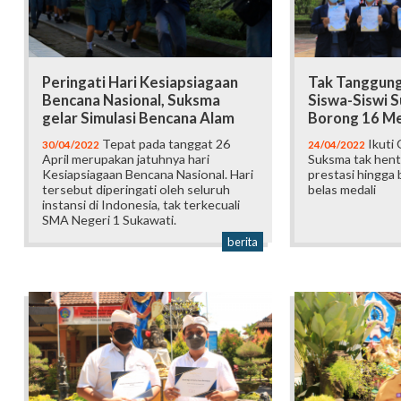
Peringati Hari Kesiapsiagaan
Tak Tanggung
Bencana Nasional, Suksma
Siswa-Siswi S
gelar Simulasi Bencana Alam
Borong 16 Me
Tepat pada tanggat 26
Ikuti 
30/04/2022
24/04/2022
April merupakan jatuhnya hari
Suksma tak hent
Kesiapsiagaan Bencana Nasional. Hari
prestasi hingga
tersebut diperingati oleh seluruh
belas medali
instansi di Indonesia, tak terkecuali
SMA Negeri 1 Sukawati.
berita