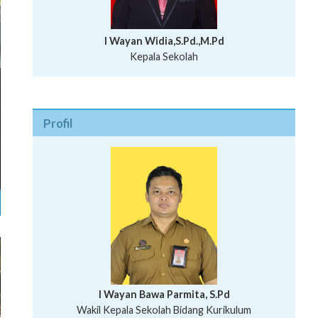
I Wayan Widia,S.Pd.,M.Pd
Kepala Sekolah
Profil
I Wayan Bawa Parmita, S.Pd
I Wayan Gede Aditya Pratita, S.Pd., M.Sn
Wakil Kepala Sekolah Bidang Kurikulum
Ni Wayan Nopi Sutantri, S.Pd.
Putu Suhartana, S.Pd.