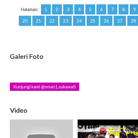
Halaman:
1
2
3
4
5
6
7
8
9
20
21
22
23
24
25
26
27
28
Galeri Foto
Kunjungi kami @sman1.sukawati
Video