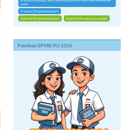
Prestasi (Bahasa, Seni, dan Budaya Non-Bali/Non Akademik
Lain)
Prestasi (Kepemimpinan)
Domisili (Kependudukan)
Domisili (Krama Desa Adat)
Panduan SPMB-PJJ 2026