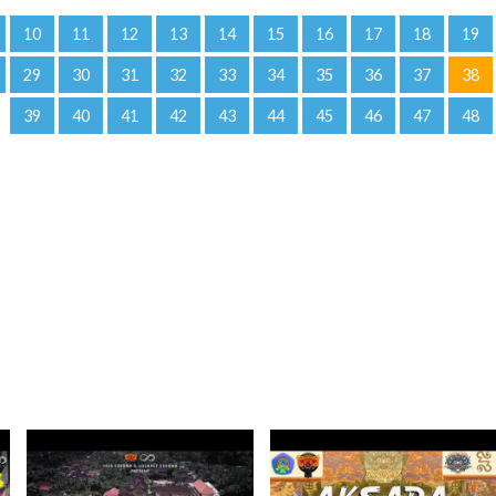
10
11
12
13
14
15
16
17
18
19
29
30
31
32
33
34
35
36
37
38
39
40
41
42
43
44
45
46
47
48