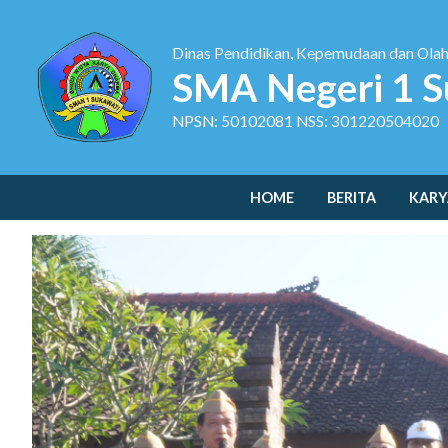
Dinas Pendidikan, Kepemudaan dan Ola
SMA Negeri 1 S
NPSN: 50102081 NSS: 301220504020
HOME
BERITA
KARY