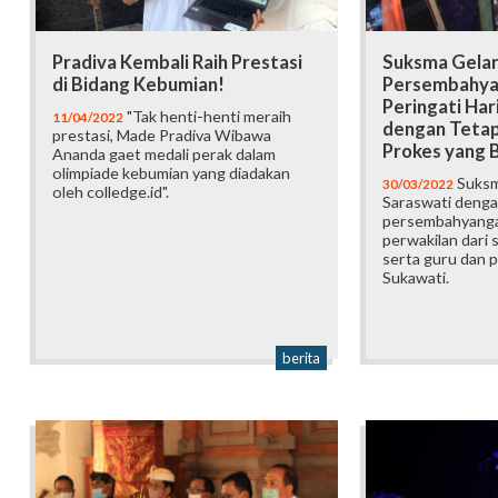
Pradiva Kembali Raih Prestasi
Suksma Gela
di Bidang Kebumian!
Persembahya
Peringati Har
"Tak henti-henti meraih
11/04/2022
dengan Tetap
prestasi, Made Pradiva Wibawa
Prokes yang 
Ananda gaet medali perak dalam
olimpiade kebumian yang diadakan
Suksm
30/03/2022
oleh colledge.id".
Saraswati denga
persembahyangan
perwakilan dari s
serta guru dan
Sukawati.
berita