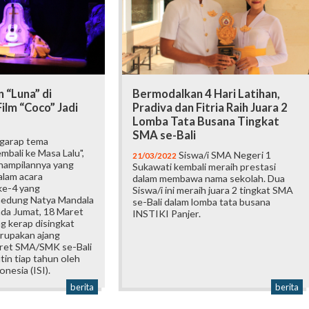
 “Luna” di
Bermodalkan 4 Hari Latihan,
Film “Coco” Jadi
Pradiva dan Fitria Raih Juara 2
Lomba Tata Busana Tingkat
SMA se-Bali
arap tema
bali ke Masa Lalu",
Siswa/i SMA Negeri 1
21/03/2022
nampilannya yang
Sukawati kembali meraih prestasi
dalam acara
dalam membawa nama sekolah. Dua
ke-4 yang
Siswa/i ini meraih juara 2 tingkat SMA
Gedung Natya Mandala
se-Bali dalam lomba tata busana
ada Jumat, 18 Maret
INSTIKI Panjer.
g kerap disingkat
erupakan ajang
ret SMA/SMK se-Bali
tin tiap tahun oleh
onesia (ISI).
berita
berita