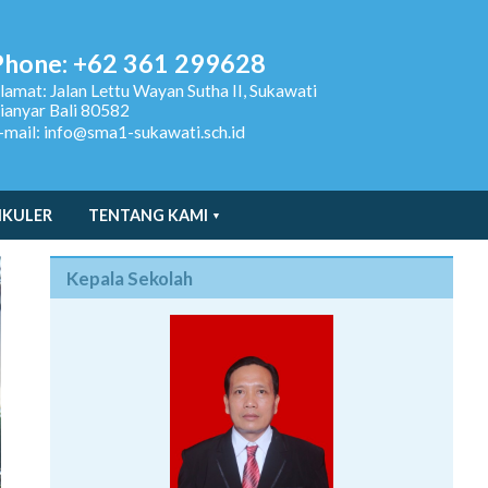
Phone: +62 361 299628
lamat:
Jalan Lettu Wayan Sutha II, Sukawati
ianyar Bali 80582
-mail: info@sma1-sukawati.sch.id
IKULER
TENTANG KAMI
Kepala Sekolah