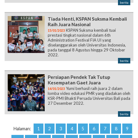
berita
Tiada Henti, KSPAN Suksma Kembali
Raih Juara Nasional
KSPAN Suksma kembali tuai
15/01/2023
prestasi tingkat nasional dalam 6th
Administration Festival FIA UI yang
diselanggarakan oleh Universitas Indonesia,
pada tanggal 8 Agustus hingga 29 Oktober
2022.
berita
Persiapan Pendek Tak Tutup
Kesempatan Gaet Juara
Yumi berhasil raih juara 2 dalam
14/01/2023
lomba video edukasi PMR yang diadakan oleh
KSR-PMI Bhakti Persada Universitas Bali pada
27 Desember 2022.
berita
Halaman:
1
2
3
4
5
6
7
8
9