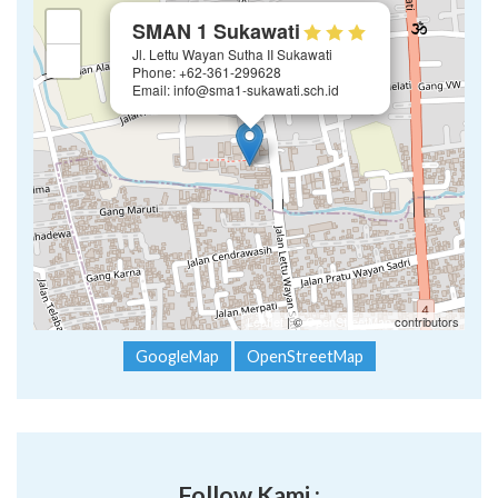
×
+
SMAN 1 Sukawati
Jl. Lettu Wayan Sutha II Sukawati
−
Phone: +62-361-299628
Email: info@sma1-sukawati.sch.id
Leaflet
| ©
OpenStreetMap
contributors
GoogleMap
OpenStreetMap
Follow Kami :