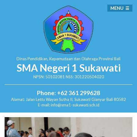
MENU
Dinas Pendidikan, Kepemudaan dan Olahraga
Provinsi Bali
SMA Negeri 1 Sukawati
NPSN: 50102081 NSS: 301220504020
Phone: +62 361 299628
Alamat:
Jalan Lettu Wayan Sutha II, Sukawati
Gianyar Bali 80582
E-mail: info@sma1-sukawati.sch.id