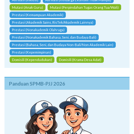
Mutasi (Anak Guru)
Mutasi (Perpindahan Tugas Orang Tua/Wali)
Prestasi (Kemampuan Akademik)
Prestasi (Akademik Sains, RisTek/Akademik Lainnya)
Prestasi (Nonakademik Olahraga)
Prestasi (Nonakademik Bahasa, Seni, dan Budaya Bali)
Prestasi (Bahasa, Seni, dan Budaya Non-Bali/Non Akademik Lain)
Prestasi (Kepemimpinan)
Domisili (Kependudukan)
Domisili (Krama Desa Adat)
Panduan SPMB-PJJ 2026