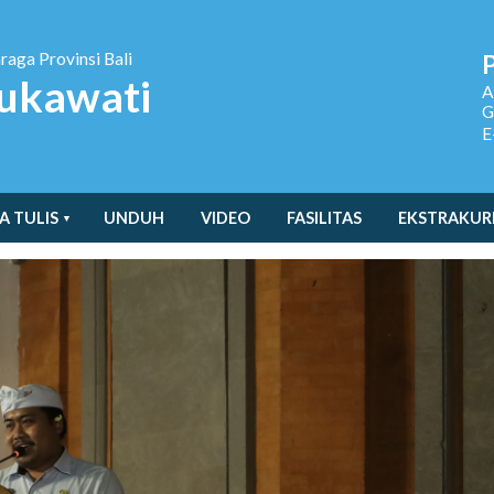
hraga
Provinsi Bali
ukawati
A
G
E
A TULIS
UNDUH
VIDEO
FASILITAS
EKSTRAKUR