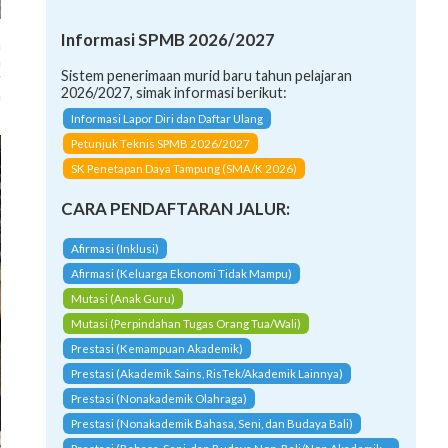
n
Informasi SPMB 2026/2027
a
g
Sistem penerimaan murid baru tahun pelajaran
n
2026/2027, simak informasi berikut:
Informasi Lapor Diri dan Daftar Ulang
Petunjuk Teknis SPMB 2026/2027
SK Penetapan Daya Tampung (SMA/K 2026)
CARA PENDAFTARAN JALUR:
Afirmasi (Inklusi)
Afirmasi (Keluarga Ekonomi Tidak Mampu)
Mutasi (Anak Guru)
Mutasi (Perpindahan Tugas Orang Tua/Wali)
Prestasi (Kemampuan Akademik)
Prestasi (Akademik Sains, RisTek/Akademik Lainnya)
Prestasi (Nonakademik Olahraga)
Prestasi (Nonakademik Bahasa, Seni, dan Budaya Bali)