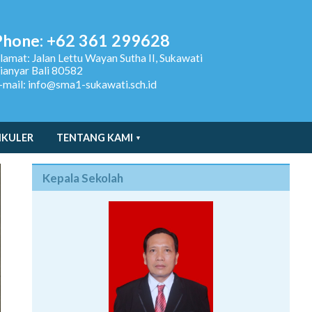
Phone: +62 361 299628
lamat:
Jalan Lettu Wayan Sutha II, Sukawati
ianyar Bali 80582
-mail: info@sma1-sukawati.sch.id
IKULER
TENTANG KAMI
Kepala Sekolah