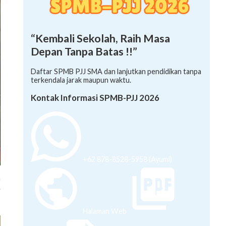
“Kembali Sekolah, Raih Masa
Depan Tanpa Batas !!”
Daftar SPMB PJJ SMA dan lanjutkan pendidikan tanpa
terkendala jarak maupun waktu.
Kontak Informasi SPMB-PJJ 2026
+62 878-8528-5958 (Ayumi)
n
.
,
Halaman Web