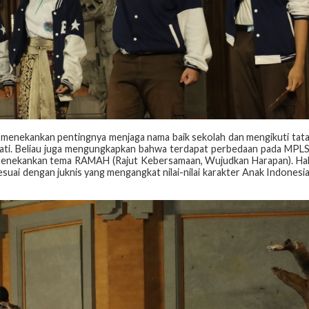
 menekankan pentingnya menjaga nama baik sekolah dan mengikuti tat
ati. Beliau juga mengungkapkan bahwa terdapat perbedaan pada MPL
h menekankan tema RAMAH (Rajut Kebersamaan, Wujudkan Harapan). Ha
esuai dengan juknis yang mengangkat nilai-nilai karakter Anak Indonesi