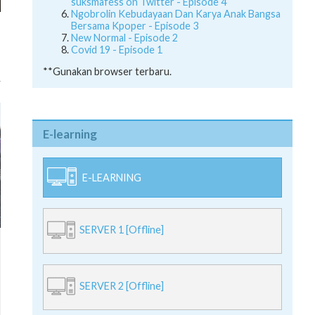
suksmafess on Twitter - Episode 4
Ngobrolin Kebudayaan Dan Karya Anak Bangsa
,
Bersama Kpoper - Episode 3
,
New Normal - Episode 2
Covid 19 - Episode 1
**Gunakan browser terbaru.
E-learning
E-LEARNING
SERVER 1 [Offline]
SERVER 2 [Offline]