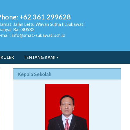
Phone: +62 361 299628
lamat:
Jalan Lettu Wayan Sutha II, Sukawati
ianyar Bali 80582
-mail: info@sma1-sukawati.sch.id
IKULER
TENTANG KAMI
Kepala Sekolah