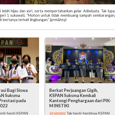
ebih hijau dan asri, serta mempertahankan gelar Adiwiyata. Tak lupa
geri 1 sukawati, “Mohon untuk tidak membuang sampah sembarangan
k bertanya terkait lingkungan.” (prm&hsy)
rasi Bagi Siswa
Berkat Perjuangan Gigih,
AN Suksma
KSPAN Suksma Kembali
Prestasi pada
Kantongi Penghargaan dari PIK-
022
M INSTIKI
enti-henti KSPAN
Tak henti-hentinya KSPAN
15/10/2022