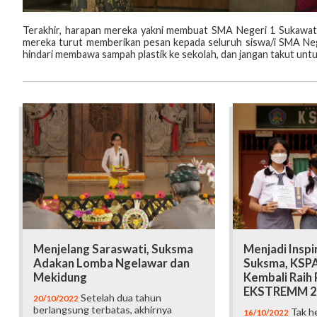
Terakhir, harapan mereka yakni membuat SMA Negeri 1 Sukawati l
mereka turut memberikan pesan kepada seluruh siswa/i SMA Ne
hindari membawa sampah plastik ke sekolah, dan jangan takut untu
Menjelang Saraswati, Suksma
Menjadi Inspi
Adakan Lomba Ngelawar dan
Suksma, KSP
Mekidung
Kembali Raih 
EKSTREMM 2
Setelah dua tahun
20/10/2022
berlangsung terbatas, akhirnya
Tak h
16/10/2022