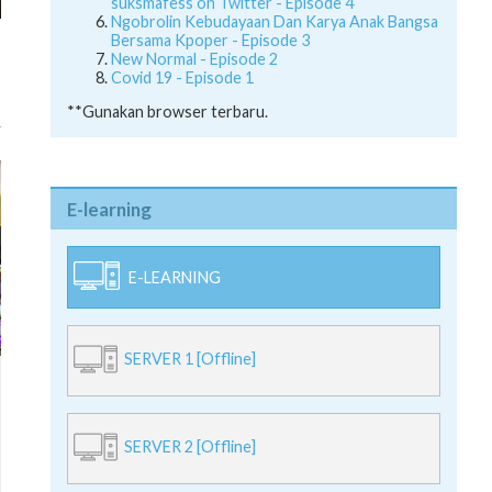
suksmafess on Twitter - Episode 4
Ngobrolin Kebudayaan Dan Karya Anak Bangsa
,
Bersama Kpoper - Episode 3
,
New Normal - Episode 2
Covid 19 - Episode 1
**Gunakan browser terbaru.
E-learning
E-LEARNING
SERVER 1 [Offline]
SERVER 2 [Offline]