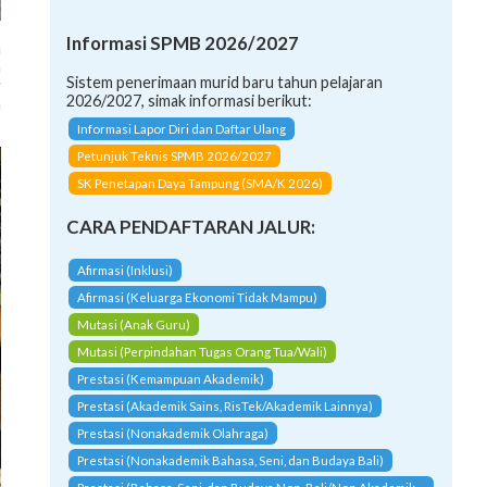
n
Informasi SPMB 2026/2027
a
g
Sistem penerimaan murid baru tahun pelajaran
n
2026/2027, simak informasi berikut:
Informasi Lapor Diri dan Daftar Ulang
Petunjuk Teknis SPMB 2026/2027
SK Penetapan Daya Tampung (SMA/K 2026)
CARA PENDAFTARAN JALUR:
Afirmasi (Inklusi)
Afirmasi (Keluarga Ekonomi Tidak Mampu)
Mutasi (Anak Guru)
Mutasi (Perpindahan Tugas Orang Tua/Wali)
Prestasi (Kemampuan Akademik)
Prestasi (Akademik Sains, RisTek/Akademik Lainnya)
Prestasi (Nonakademik Olahraga)
Prestasi (Nonakademik Bahasa, Seni, dan Budaya Bali)