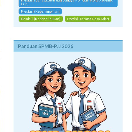
Prestasi (Bahasa, Seni, dan Budaya Non-Bali/Non Akademik
Lain)
Prestasi (Kepemimpinan)
Domisili (Kependudukan)
Domisili (Krama Desa Adat)
Panduan SPMB-PJJ 2026
a
S
l
a