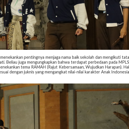
 menekankan pentingnya menjaga nama baik sekolah dan mengikuti tat
ati. Beliau juga mengungkapkan bahwa terdapat perbedaan pada MPL
h menekankan tema RAMAH (Rajut Kebersamaan, Wujudkan Harapan). Ha
esuai dengan juknis yang mengangkat nilai-nilai karakter Anak Indonesi