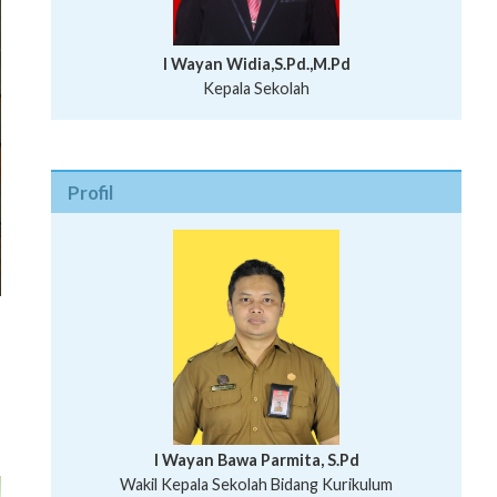
I Wayan Widia,S.Pd.,M.Pd
Kepala Sekolah
Profil
,
I Wayan Bawa Parmita, S.Pd
I Wayan Gede Aditya Pratita, S.Pd., M.Sn
Wakil Kepala Sekolah Bidang Kurikulum
Ni Wayan Nopi Sutantri, S.Pd.
Putu Suhartana, S.Pd.
Wakil Kepala Sekolah Bidang Kesiswaan