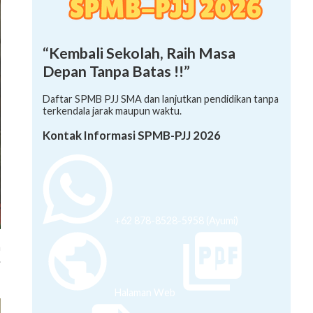
“Kembali Sekolah, Raih Masa
Depan Tanpa Batas !!”
Daftar SPMB PJJ SMA dan lanjutkan pendidikan tanpa
terkendala jarak maupun waktu.
Kontak Informasi SPMB-PJJ 2026
+62 878-8528-5958 (Ayumi)
n
.
,
Halaman Web