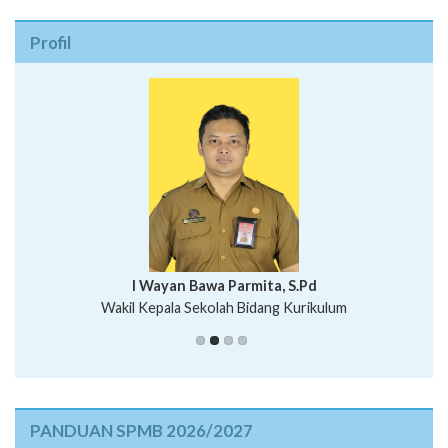
Profil
I Wayan Bawa Parmita, S.Pd
I Wayan Gede Aditya Pratita, S.Pd., M.Sn
Wakil Kepala Sekolah Bidang Kurikulum
Ni Wayan Nopi Sutantri, S.Pd.
Putu Suhartana, S.Pd.
PANDUAN SPMB 2026/2027