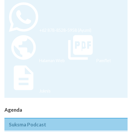
+62 878-8528-5958 (Ayumi)
Halaman Web
Pamflet
Juknis
Agenda
Suksma Podcast