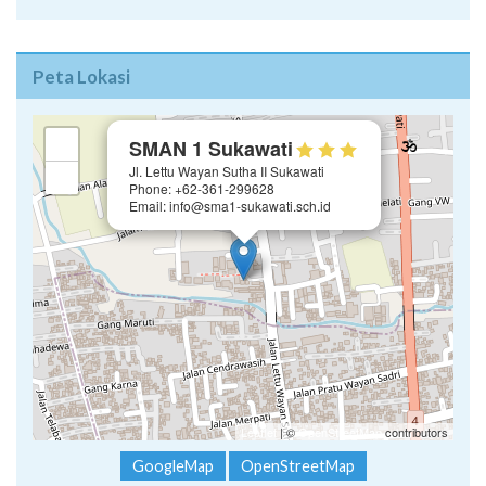
Peta Lokasi
×
+
SMAN 1 Sukawati
Jl. Lettu Wayan Sutha II Sukawati
−
Phone: +62-361-299628
Email: info@sma1-sukawati.sch.id
Leaflet
| ©
OpenStreetMap
contributors
GoogleMap
OpenStreetMap