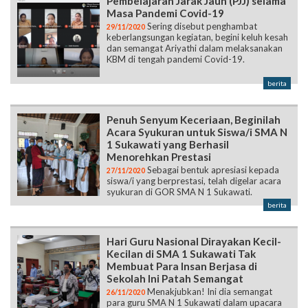
Pembelajaran Jarak Jauh (PJJ) selama
Masa Pandemi Covid-19
Sering disebut penghambat
29/11/2020
keberlangsungan kegiatan, begini keluh kesah
dan semangat Ariyathi dalam melaksanakan
KBM di tengah pandemi Covid-19.
berita
Penuh Senyum Keceriaan, Beginilah
Acara Syukuran untuk Siswa/i SMA N
1 Sukawati yang Berhasil
Menorehkan Prestasi
Sebagai bentuk apresiasi kepada
27/11/2020
siswa/i yang berprestasi, telah digelar acara
syukuran di GOR SMA N 1 Sukawati.
berita
Hari Guru Nasional Dirayakan Kecil-
Kecilan di SMA 1 Sukawati Tak
Membuat Para Insan Berjasa di
Sekolah Ini Patah Semangat
Menakjubkan! Ini dia semangat
26/11/2020
para guru SMA N 1 Sukawati dalam upacara