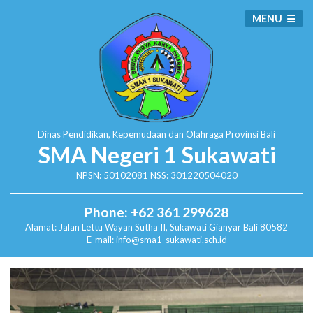
MENU
Dinas Pendidikan, Kepemudaan dan Olahraga
Provinsi Bali
SMA Negeri 1 Sukawati
NPSN: 50102081 NSS: 301220504020
Phone: +62 361 299628
Alamat:
Jalan Lettu Wayan Sutha II, Sukawati
Gianyar Bali 80582
E-mail: info@sma1-sukawati.sch.id