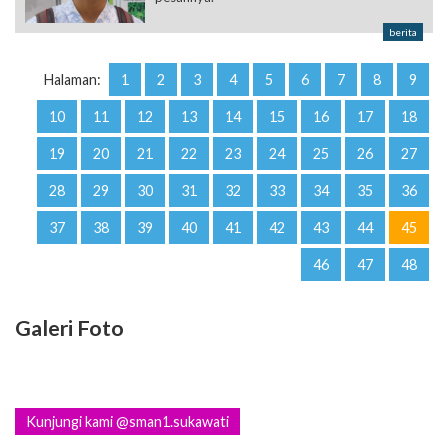
berita
Halaman:
1
2
3
4
5
6
7
8
9
10
11
12
13
14
15
16
17
18
19
20
21
22
23
24
25
26
27
28
29
30
31
32
33
34
35
36
37
38
39
40
41
42
43
44
45
46
47
48
Galeri Foto
Kunjungi kami @sman1.sukawati