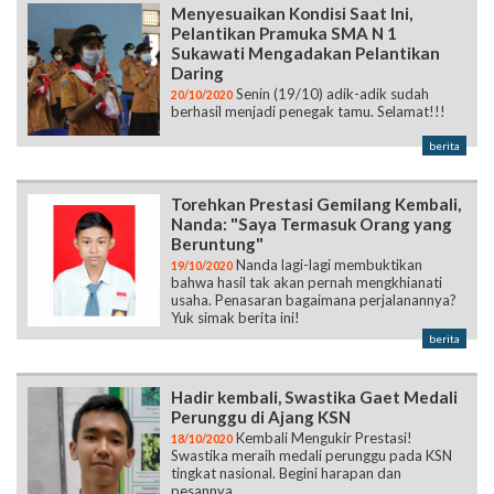
Menyesuaikan Kondisi Saat Ini,
Pelantikan Pramuka SMA N 1
Sukawati Mengadakan Pelantikan
Daring
Senin (19/10) adik-adik sudah
20/10/2020
berhasil menjadi penegak tamu. Selamat!!!
berita
Torehkan Prestasi Gemilang Kembali,
Nanda: "Saya Termasuk Orang yang
Beruntung"
Nanda lagi-lagi membuktikan
19/10/2020
bahwa hasil tak akan pernah mengkhianati
usaha. Penasaran bagaimana perjalanannya?
Yuk simak berita ini!
berita
Hadir kembali, Swastika Gaet Medali
Perunggu di Ajang KSN
Kembali Mengukir Prestasi!
18/10/2020
Swastika meraih medali perunggu pada KSN
tingkat nasional. Begini harapan dan
pesannya.