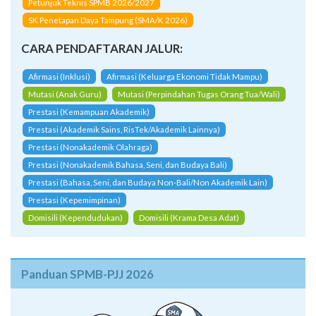
Petunjuk Teknis SPMB 2026/2027
SK Penetapan Daya Tampung (SMA/K 2026)
CARA PENDAFTARAN JALUR:
Afirmasi (Inklusi)
Afirmasi (Keluarga Ekonomi Tidak Mampu)
Mutasi (Anak Guru)
Mutasi (Perpindahan Tugas Orang Tua/Wali)
Prestasi (Kemampuan Akademik)
Prestasi (Akademik Sains, RisTek/Akademik Lainnya)
Prestasi (Nonakademik Olahraga)
Prestasi (Nonakademik Bahasa, Seni, dan Budaya Bali)
Prestasi (Bahasa, Seni, dan Budaya Non-Bali/Non Akademik Lain)
Prestasi (Kepemimpinan)
Domisili (Kependudukan)
Domisili (Krama Desa Adat)
Panduan SPMB-PJJ 2026