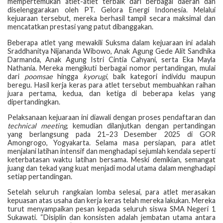
mempertemukan atlet-atlet terbaik dari berbagai daerah dan
diselenggarakan oleh PT. Gelora Energi Indonesia. Melalui
kejuaraan tersebut, mereka berhasil tampil secara maksimal dan
mencatatkan prestasi yang patut dibanggakan.
Beberapa atlet yang mewakili Suksma dalam kejuaraan ini adalah
Sraddhanitya Nijananda Wibowo, Anak Agung Gede Alit Sandhika
Darmanda, Anak Agung Istri Cintia Cahyani, serta Eka Mayla
Nathania. Mereka mengikuti berbagai nomor pertandingan, mulai
dari
poomsae
hingga
kyorugi
, baik kategori individu maupun
beregu. Hasil kerja keras para atlet tersebut membuahkan raihan
juara pertama, kedua, dan ketiga di beberapa kelas yang
dipertandingkan.
Pelaksanaan kejuaraan ini diawali dengan proses pendaftaran dan
technical meeting
, kemudian dilanjutkan dengan pertandingan
yang berlangsung pada 21–23 Desember 2025 di GOR
Amongrogo, Yogyakarta. Selama masa persiapan, para atlet
menjalani latihan intensif dan menghadapi sejumlah kendala seperti
keterbatasan waktu latihan bersama. Meski demikian, semangat
juang dan tekad yang kuat menjadi modal utama dalam menghadapi
setiap pertandingan.
Setelah seluruh rangkaian lomba selesai, para atlet merasakan
kepuasan atas usaha dan kerja keras telah mereka lakukan. Mereka
turut menyampaikan pesan kepada seluruh siswa SMA Negeri 1
Sukawati. “Disiplin dan konsisten adalah jembatan utama antara