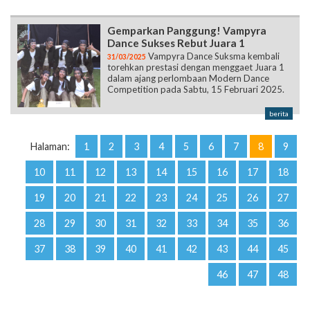
Gemparkan Panggung! Vampyra
Dance Sukses Rebut Juara 1
Vampyra Dance Suksma kembali
31/03/2025
torehkan prestasi dengan menggaet Juara 1
dalam ajang perlombaan Modern Dance
Competition pada Sabtu, 15 Februari 2025.
berita
Halaman:
1
2
3
4
5
6
7
8
9
10
11
12
13
14
15
16
17
18
19
20
21
22
23
24
25
26
27
28
29
30
31
32
33
34
35
36
37
38
39
40
41
42
43
44
45
46
47
48