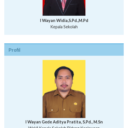
I Wayan Widia,S.Pd.,M.Pd
Kepala Sekolah
Profil
I Wayan Bawa Parmita, S.Pd
I Wayan Gede Aditya Pratita, S.Pd., M.Sn
Ni Wayan Nopi Sutantri, S.Pd.