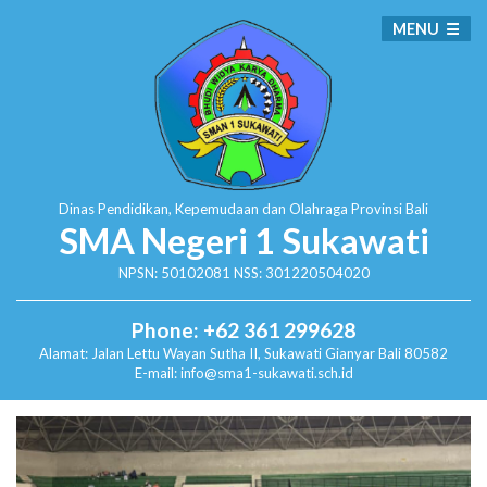
MENU
Dinas Pendidikan, Kepemudaan dan Olahraga
Provinsi Bali
SMA Negeri 1 Sukawati
NPSN: 50102081 NSS: 301220504020
Phone: +62 361 299628
Alamat:
Jalan Lettu Wayan Sutha II, Sukawati
Gianyar Bali 80582
E-mail: info@sma1-sukawati.sch.id