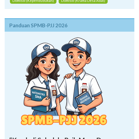
Domisili (Kependudukan)
Domisili (Krama Desa Adat)
Panduan SPMB-PJJ 2026