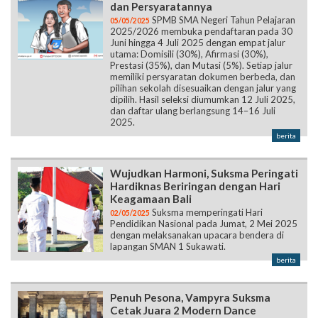
dan Persyaratannya
SPMB SMA Negeri Tahun Pelajaran
05/05/2025
2025/2026 membuka pendaftaran pada 30
Juni hingga 4 Juli 2025 dengan empat jalur
utama: Domisili (30%), Afirmasi (30%),
Prestasi (35%), dan Mutasi (5%). Setiap jalur
memiliki persyaratan dokumen berbeda, dan
pilihan sekolah disesuaikan dengan jalur yang
dipilih. Hasil seleksi diumumkan 12 Juli 2025,
dan daftar ulang berlangsung 14–16 Juli
2025.
berita
Wujudkan Harmoni, Suksma Peringati
Hardiknas Beriringan dengan Hari
Keagamaan Bali
Suksma memperingati Hari
02/05/2025
Pendidikan Nasional pada Jumat, 2 Mei 2025
dengan melaksanakan upacara bendera di
lapangan SMAN 1 Sukawati.
berita
Penuh Pesona, Vampyra Suksma
Cetak Juara 2 Modern Dance