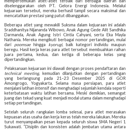
mempertemukan atlet-atlet terbaik dari berbagai daerah dan
diselenggarakan oleh PT. Gelora Energi Indonesia. Melalui
kejuaraan tersebut, mereka berhasil tampil secara maksimal dan
mencatatkan prestasi yang patut dibanggakan.
Beberapa atlet yang mewakili Suksma dalam kejuaraan ini adalah
Sraddhanitya Nijananda Wibowo, Anak Agung Gede Alit Sandhika
Darmanda, Anak Agung Istri Cintia Cahyani, serta Eka Mayla
Nathania. Mereka mengikuti berbagai nomor pertandingan, mulai
dari
poomsae
hingga
kyorugi
, baik kategori individu maupun
beregu. Hasil kerja keras para atlet tersebut membuahkan raihan
juara pertama, kedua, dan ketiga di beberapa kelas yang
dipertandingkan.
Pelaksanaan kejuaraan ini diawali dengan proses pendaftaran dan
technical meeting
, kemudian dilanjutkan dengan pertandingan
yang berlangsung pada 21–23 Desember 2025 di GOR
Amongrogo, Yogyakarta. Selama masa persiapan, para atlet
menjalani latihan intensif dan menghadapi sejumlah kendala seperti
keterbatasan waktu latihan bersama. Meski demikian, semangat
juang dan tekad yang kuat menjadi modal utama dalam menghadapi
setiap pertandingan.
Setelah seluruh rangkaian lomba selesai, para atlet merasakan
kepuasan atas usaha dan kerja keras telah mereka lakukan. Mereka
turut menyampaikan pesan kepada seluruh siswa SMA Negeri 1
Sukawati. “Disiplin dan konsisten adalah jembatan utama antara