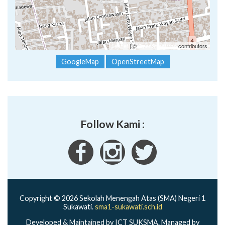
Leaflet
| ©
OpenStreetMap
contributors
GoogleMap
OpenStreetMap
Follow Kami :
Copyright © 2026 Sekolah Menengah Atas (SMA) Negeri 1
Sukawati.
sma1-sukawati.sch.id
Developed & Maintained by ICT SUKSMA. Managed by