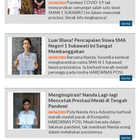
Pandemi COVID-19 tak
24/06/2020
menyurutkan semangat salah satu siswi
SMAN 1 SUKAWATI ini dalam mencetak
prestasi. Simak info lengkapnya!
berita
Luar Biasa! Pencapaian Siswa SMA
Negeri 1 Sukawati Ini Sangat
Membanggakan
Bersama Nanda, Swastika kembali
06/06/2020
mengharumkan nama SMA N 1 Sukawati
lewat prestasinya. Ia berhasil meraih medali
perunggu pada lomba HARDIKNAS POSI.
berita
Menginspirasi! Nanda Lagi-lagi
Mencetak Prestasi Meski di Tengah
Pandemi
Putu Nanda Arya Adyatma berhasil
06/06/2020
meraih medali perak di Kompetisi
HARDIKNAS POSI. Meski berada dalam
tekanan pandemi, tak membuat Nanda urung
dalam melakukan passionnya.
berita