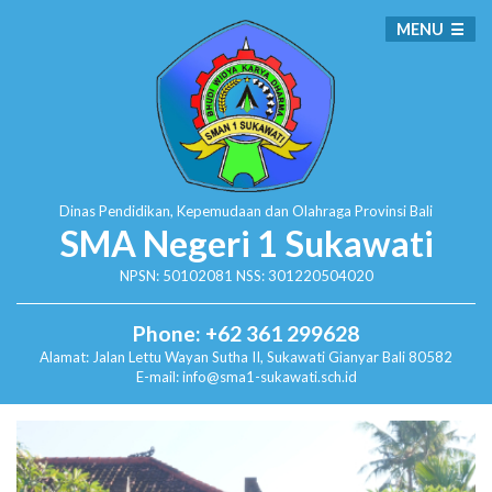
MENU
Dinas Pendidikan, Kepemudaan dan Olahraga
Provinsi Bali
SMA Negeri 1 Sukawati
NPSN: 50102081 NSS: 301220504020
Phone: +62 361 299628
Alamat:
Jalan Lettu Wayan Sutha II, Sukawati
Gianyar Bali 80582
E-mail: info@sma1-sukawati.sch.id