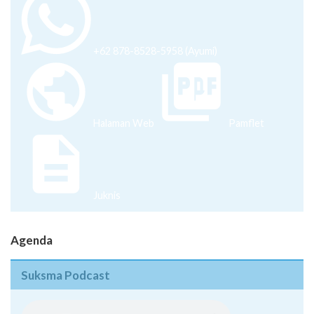
+62 878-8528-5958 (Ayumi)
Halaman Web
Pamflet
Juknis
Agenda
Suksma Podcast