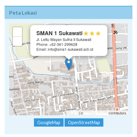
Peta Lokasi
×
+
SMAN 1 Sukawati
Jl. Lettu Wayan Sutha II Sukawati
−
Phone: +62-361-299628
Email: info@sma1-sukawati.sch.id
Leaflet
| ©
OpenStreetMap
contributors
GoogleMap
OpenStreetMap