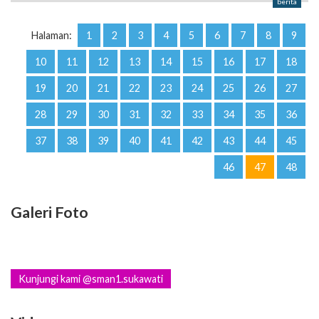
berita
Halaman:
1
2
3
4
5
6
7
8
9
10
11
12
13
14
15
16
17
18
19
20
21
22
23
24
25
26
27
28
29
30
31
32
33
34
35
36
37
38
39
40
41
42
43
44
45
46
47
48
Galeri Foto
Kunjungi kami @sman1.sukawati