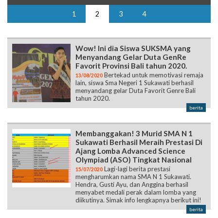
1
2
3
4
Wow! Ini dia Siswa SUKSMA yang
Menyandang Gelar Duta GenRe
Favorit Provinsi Bali tahun 2020.
Bertekad untuk memotivasi remaja
13/08/2020
lain, siswa Sma Negeri 1 Sukawati berhasil
menyandang gelar Duta Favorit Genre Bali
tahun 2020.
berita
Membanggakan! 3 Murid SMA N 1
Sukawati Berhasil Meraih Prestasi Di
Ajang Lomba Advanced Science
Olympiad (ASO) Tingkat Nasional
Lagi-lagi berita prestasi
15/07/2020
mengharumkan nama SMA N 1 Sukawati.
Hendra, Gusti Ayu, dan Anggina berhasil
menyabet medali perak dalam lomba yang
diikutinya. Simak info lengkapnya berikut ini!
berita