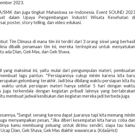
ovember
2023.
MA/SMK dan juga tingkat
Mahasiswa se-Indonesia. Event SOUND 202
at dalam Upaya Pengembangan Industri Wisata Kesehatan d
ai, poster, story telling, dan video
edukasi.
ebut Tim Dimasa di mana
tim ini terdiri dari 3 orang siswi yang berhasi
na dibalik penamaan tim ini, mereka terinspirasi untuk menyatuka
itu ada Dian, Gek Mas,
dan Gek Shava.
 yang maksimal ini, yaitu
mulai dari pengumpulan materi, pembuata
 membuat lagu pantun. "Persiapannya cukup minim karena kita bar
rupakan gelombang terakhir. Jadi bisa
dibilang waktu persiapan kita it
 waktu untuk persiapan materi hanya sekitar 5 hari dengan wakt
ka juga terkendala dengan kegiatan pribadi
lainnya yang bertabraka
itu membuat jadwal kesibukan dan kegiatan mereka jadi berbeda juga.
esannya, "Sangat senang
karena dapat juaranya tapi kita memang mini
a juga menyampaikan pesan, "Jika diberi kesempatan kita harus coba
da
 artinya kamu membuang
peluang untuk dirimu sendiri, siapa tau kam
” Ucap Dian, Gek Shava, Gek Mas diakhir wawancara.
(Kda&Hst)