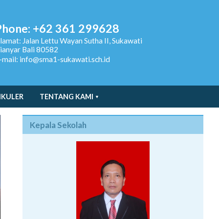
Phone: +62 361 299628
lamat:
Jalan Lettu Wayan Sutha II, Sukawati
ianyar Bali 80582
-mail: info@sma1-sukawati.sch.id
IKULER
TENTANG KAMI
Kepala Sekolah