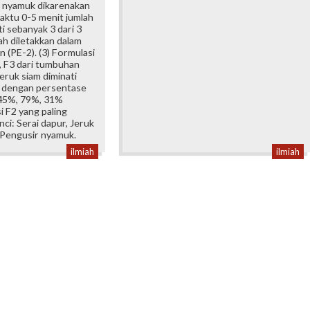
r nyamuk dikarenakan
aktu 0-5 menit jumlah
i sebanyak 3 dari 3
ah diletakkan dalam
 (PE-2). (3) Formulasi
, F3 dari tumbuhan
jeruk siam diminati
 dengan persentase
 45%, 79%, 31%
 F2 yang paling
nci: Serai dapur, Jeruk
 Pengusir nyamuk.
ilmiah
ilmiah