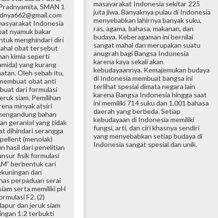
masayarakat Indonesia sekitar 225
 Pradnyamita, SMAN 1
juta jiwa. Banyaknya pulau di Indonesia
radnya662@gmail.com
menyebabkan lahirnya banyak suku,
asyarakat Indonesia
ras, agama, bahasa, makanan, dan
at nyamuk bakar
budaya. Keberagaman ini bernilai
ntuk menghindari diri
sangat mahal dan merupakan suatu
dahal obat tersebut
anugrah bagi Bangsa Indonesia
n kimia seperti
karena kaya sekali akan
amida) yang kurang
kebudayaannya. Kemajemukan budaya
atan. Oleh sebab itu,
di Indonesia membuat bangsa ini
 membuat obat anti
terlihat spesial dimata negara lain
buat dari formulasi
karena Bangsa Indonesia hingga saat
jeruk siam. Pemilihan
ini memiliki 714 suku dan 1.001 bahasa
rena minyak atsiri
daerah yang berbeda. Setiap
 mengandung bahan
kebudayaan di Indonesia memiliki
dan geraniol yang tidak
fungsi, arti, dan ciri khasnya sendiri
at dihindari serangga
yang menyebabkan setiap budaya di
epellent (menolak)
Indonesia sangat spesial dan unik.
 hasil dari penelitian
 unsur fisik formulasi
M” berbentuk cari
ekuningan dan
khas perpaduan serai
siam serta memiliki pH
ormulasi F2. (2)
dapur dan jeruk siam
ngan 1:2 terbukti