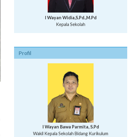
I Wayan Widia,S.Pd.,M.Pd
Kepala Sekolah
Profil
n
,
I Wayan Bawa Parmita, S.Pd
s
I Wayan Gede Aditya Pratita, S.Pd., M.Sn
Wakil Kepala Sekolah Bidang Kurikulum
n
Ni Wayan Nopi Sutantri, S.Pd.
Putu Suhartana, S.Pd.