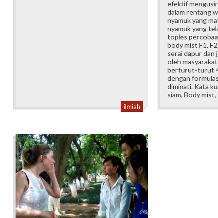
efektif mengusi
dalam rentang w
nyamuk yang mat
nyamuk yang tel
toples percobaan
body mist F1, F2
serai dapur dan 
oleh masyarakat
berturut-turut
dengan formulasi
diminati. Kata ku
siam, Body mist,
ilmiah