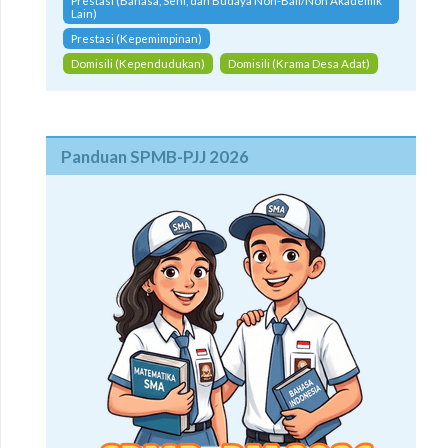
Prestasi (Bahasa, Seni, dan Budaya Non-Bali/Non Akademik
Lain)
Prestasi (Kepemimpinan)
Domisili (Kependudukan)
Domisili (Krama Desa Adat)
Panduan SPMB-PJJ 2026