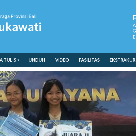
hraga
Provinsi Bali
ukawati
A
G
E
A TULIS
UNDUH
VIDEO
FASILITAS
EKSTRAKUR