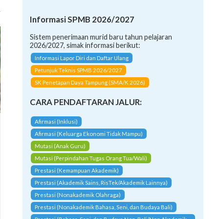
Informasi SPMB 2026/2027
Sistem penerimaan murid baru tahun pelajaran
2026/2027, simak informasi berikut:
Informasi Lapor Diri dan Daftar Ulang
Petunjuk Teknis SPMB 2026/2027
SK Penetapan Daya Tampung (SMA/K 2026)
CARA PENDAFTARAN JALUR:
Afirmasi (Inklusi)
Afirmasi (Keluarga Ekonomi Tidak Mampu)
Mutasi (Anak Guru)
Mutasi (Perpindahan Tugas Orang Tua/Wali)
Prestasi (Kemampuan Akademik)
Prestasi (Akademik Sains, RisTek/Akademik Lainnya)
Prestasi (Nonakademik Olahraga)
Prestasi (Nonakademik Bahasa, Seni, dan Budaya Bali)