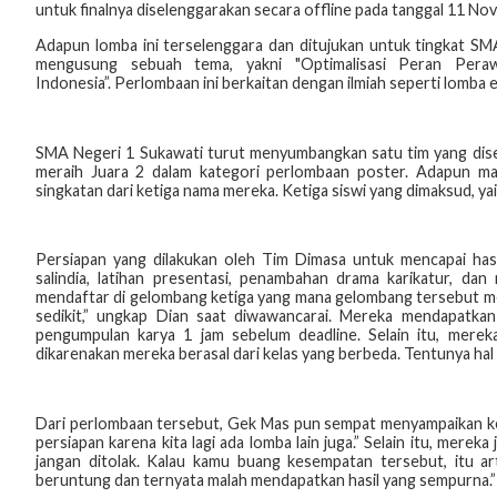
untuk finalnya diselenggarakan secara offline pada tanggal 11 N
Adapun lomba ini terselenggara dan ditujukan untuk tingkat S
mengusung sebuah tema, yakni "Optimalisasi
Peran Peraw
Indonesia”.
Perlombaan ini berkaitan dengan ilmiah seperti lomba es
SMA Negeri 1 Sukawati turut menyumbangkan satu tim yang dis
meraih Juara 2 dalam kategori perlombaan
poster. Adapun mak
singkatan dari ketiga nama mereka. Ketiga siswi yang dimaksud, ya
Persiapan yang dilakukan oleh Tim Dimasa untuk mencapai hasil
salindia, latihan presentasi, penambahan drama
karikatur, dan
mendaftar
di gelombang ketiga yang mana gelombang tersebut me
sedikit,” ungkap Dian saat diwawancarai. Mereka
mendapatkan
pengumpulan
karya 1 jam sebelum deadline. Selain itu, mere
dikarenakan mereka berasal dari kelas yang berbeda. Tentunya hal
Dari perlombaan tersebut, Gek Mas pun sempat menyampaikan k
persiapan karena kita lagi ada lomba lain
juga.” Selain itu, merek
jangan ditolak. Kalau kamu buang kesempatan tersebut, itu
beruntung dan ternyata malah mendapatkan
hasil yang sempurna.