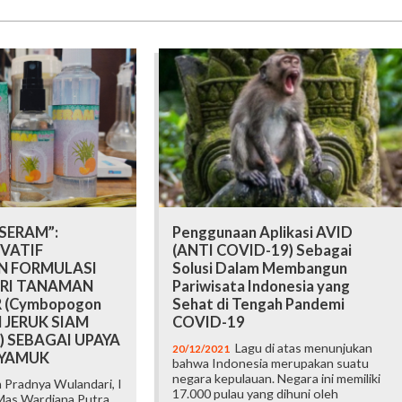
SERAM”:
Penggunaan Aplikasi AVID
VATIF
(ANTI COVID-19) Sebagai
N FORMULASI
Solusi Dalam Membangun
IRI TANAMAN
Pariwisata Indonesia yang
 (Cymbopogon
Sehat di Tengah Pandemi
N JERUK SIAM
COVID-19
is) SEBAGAI UPAYA
Lagu di atas menunjukan
20/12/2021
NYAMUK
bahwa Indonesia merupakan suatu
negara kepulauan. Negara ini memiliki
 Pradnya Wulandari, I
17.000 pulau yang dihuni oleh
as Wardiana Putra,