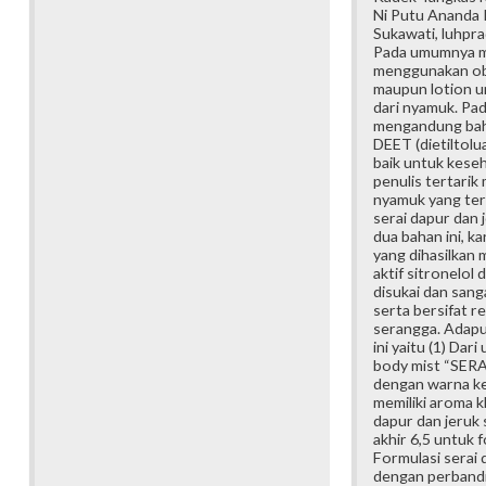
Ni Putu Ananda
Sukawati, luhp
Pada umumnya m
menggunakan ob
maupun lotion u
dari nyamuk. Pa
mengandung baha
DEET (dietiltolu
baik untuk keseh
penulis tertarik
nyamuk yang ter
serai dapur dan 
dua bahan ini, ka
yang dihasilkan
aktif sitronelol 
disukai dan sang
serta bersifat r
serangga. Adapun
ini yaitu (1) Dari
body mist “SERA
dengan warna k
memiliki aroma 
dapur dan jeruk 
akhir 6,5 untuk f
Formulasi serai 
dengan perbandi