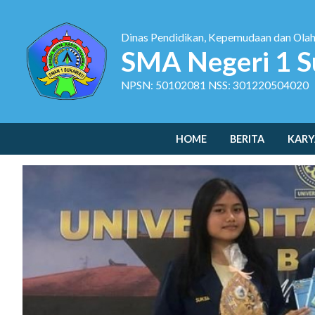
Dinas Pendidikan, Kepemudaan dan Ola
SMA Negeri 1 S
NPSN: 50102081 NSS: 301220504020
HOME
BERITA
KARY