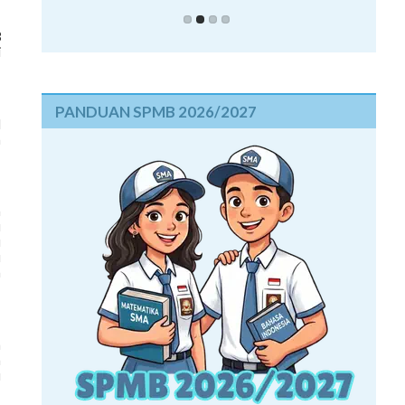
3
i
PANDUAN SPMB 2026/2027
l
n
n
u
u
u
n
m
n
u