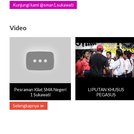
Kunjungi kami @sman1.sukawati
Video
Pesraman Kilat SMA Negeri
LIPUTAN KHUSUS
1 Sukawati
PEGASUS
Selengkapnya ≫