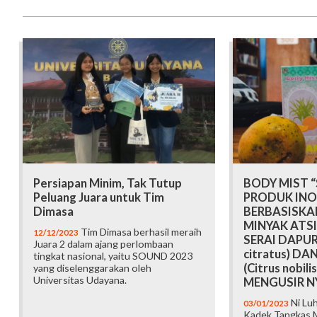
Persiapan Minim, Tak Tutup
BODY MIST “
Peluang Juara untuk Tim
PRODUK INO
Dimasa
BERBASISKA
MINYAK ATS
Tim Dimasa berhasil meraih
12/12/2023
SERAI DAPUR
Juara 2 dalam ajang perlombaan
citratus) DA
tingkat nasional, yaitu SOUND 2023
(Citrus nobil
yang diselenggarakan oleh
Universitas Udayana.
MENGUSIR 
Ni Luh
03/01/2023
Kadek Tangkas M