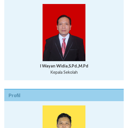
I Wayan Widia,S.Pd.,M.Pd
Kepala Sekolah
Profil