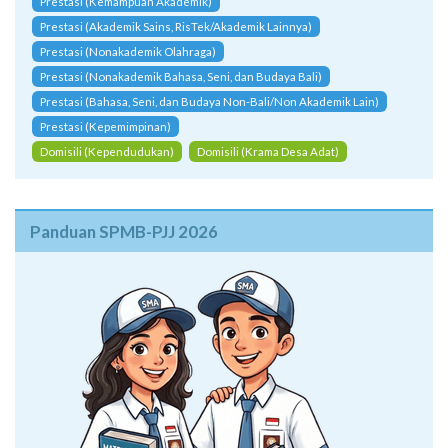
Prestasi (Kemampuan Akademik)
Prestasi (Akademik Sains, RisTek/Akademik Lainnya)
Prestasi (Nonakademik Olahraga)
Prestasi (Nonakademik Bahasa, Seni, dan Budaya Bali)
Prestasi (Bahasa, Seni, dan Budaya Non-Bali/Non Akademik Lain)
Prestasi (Kepemimpinan)
Domisili (Kependudukan)
Domisili (Krama Desa Adat)
Panduan SPMB-PJJ 2026