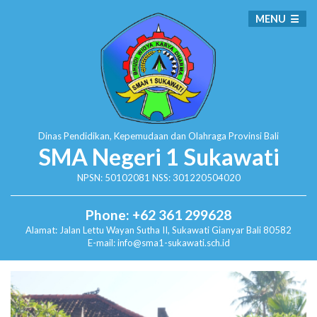
MENU
Dinas Pendidikan, Kepemudaan dan Olahraga
Provinsi Bali
SMA Negeri 1 Sukawati
NPSN: 50102081 NSS: 301220504020
Phone: +62 361 299628
Alamat:
Jalan Lettu Wayan Sutha II, Sukawati
Gianyar Bali 80582
E-mail: info@sma1-sukawati.sch.id