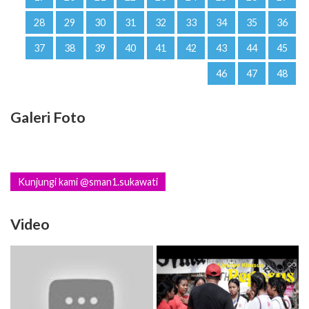
28
29
30
31
32
33
34
35
36
37
38
39
40
41
42
43
44
45
46
47
48
Galeri Foto
Kunjungi kami @sman1.sukawati
Video