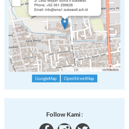
Jl. Lettu Wayan Sutha II Sukawati
−
Phone: +62-361-299628
Email: info@sma1-sukawati.sch.id
Leaflet
| ©
OpenStreetMap
contributors
GoogleMap
OpenStreetMap
Follow Kami :