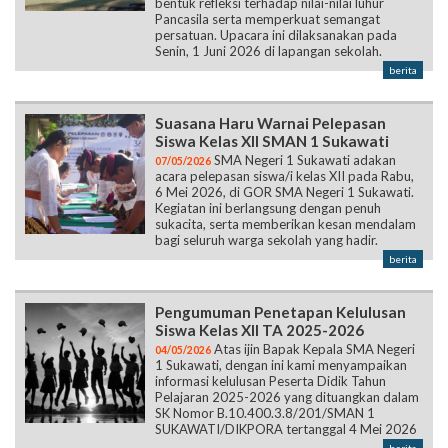
bentuk refleksi terhadap nilai-nilai luhur
Pancasila serta memperkuat semangat
persatuan. Upacara ini dilaksanakan pada
Senin, 1 Juni 2026 di lapangan sekolah.
berita
Suasana Haru Warnai Pelepasan
Siswa Kelas XII SMAN 1 Sukawati
SMA Negeri 1 Sukawati adakan
07/05/2026
acara pelepasan siswa/i kelas XII pada Rabu,
6 Mei 2026, di GOR SMA Negeri 1 Sukawati.
Kegiatan ini berlangsung dengan penuh
sukacita, serta memberikan kesan mendalam
bagi seluruh warga sekolah yang hadir.
berita
Pengumuman Penetapan Kelulusan
Siswa Kelas XII TA 2025-2026
Atas ijin Bapak Kepala SMA Negeri
04/05/2026
1 Sukawati, dengan ini kami menyampaikan
informasi kelulusan Peserta Didik Tahun
Pelajaran 2025-2026 yang dituangkan dalam
SK Nomor B.10.400.3.8/201/SMAN 1
SUKAWATI/DIKPORA tertanggal 4 Mei 2026