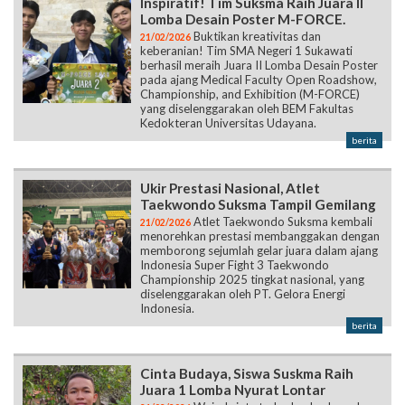
Inspiratif! Tim Suksma Raih Juara II
Lomba Desain Poster M-FORCE.
Buktikan kreativitas dan
21/02/2026
keberanian! Tim SMA Negeri 1 Sukawati
berhasil meraih Juara II Lomba Desain Poster
pada ajang Medical Faculty Open Roadshow,
Championship, and Exhibition (M-FORCE)
yang diselenggarakan oleh BEM Fakultas
Kedokteran Universitas Udayana.
berita
Ukir Prestasi Nasional, Atlet
Taekwondo Suksma Tampil Gemilang
Atlet Taekwondo Suksma kembali
21/02/2026
menorehkan prestasi membanggakan dengan
memborong sejumlah gelar juara dalam ajang
Indonesia Super Fight 3 Taekwondo
Championship 2025 tingkat nasional, yang
diselenggarakan oleh PT. Gelora Energi
Indonesia.
berita
Cinta Budaya, Siswa Suskma Raih
Juara 1 Lomba Nyurat Lontar