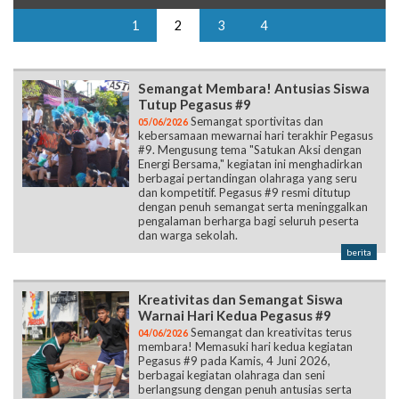
1
2
3
4
Semangat Membara! Antusias Siswa
Tutup Pegasus #9
Semangat sportivitas dan
05/06/2026
kebersamaan mewarnai hari terakhir Pegasus
#9. Mengusung tema "Satukan Aksi dengan
Energi Bersama," kegiatan ini menghadirkan
berbagai pertandingan olahraga yang seru
dan kompetitif. Pegasus #9 resmi ditutup
dengan penuh semangat serta meninggalkan
pengalaman berharga bagi seluruh peserta
dan warga sekolah.
berita
Kreativitas dan Semangat Siswa
Warnai Hari Kedua Pegasus #9
Semangat dan kreativitas terus
04/06/2026
membara! Memasuki hari kedua kegiatan
Pegasus #9 pada Kamis, 4 Juni 2026,
berbagai kegiatan olahraga dan seni
berlangsung dengan penuh antusias serta