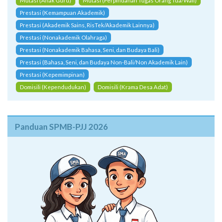
Mutasi (Anak Guru)
Mutasi (Perpindahan Tugas Orang Tua/Wali)
Prestasi (Kemampuan Akademik)
Prestasi (Akademik Sains, RisTek/Akademik Lainnya)
Prestasi (Nonakademik Olahraga)
Prestasi (Nonakademik Bahasa, Seni, dan Budaya Bali)
Prestasi (Bahasa, Seni, dan Budaya Non-Bali/Non Akademik Lain)
Prestasi (Kepemimpinan)
Domisili (Kependudukan)
Domisili (Krama Desa Adat)
Panduan SPMB-PJJ 2026