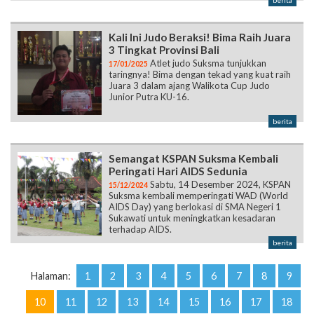
berita
Kali Ini Judo Beraksi! Bima Raih Juara
3 Tingkat Provinsi Bali
Atlet judo Suksma tunjukkan
17/01/2025
taringnya! Bima dengan tekad yang kuat raih
Juara 3 dalam ajang Walikota Cup Judo
Junior Putra KU-16.
berita
Semangat KSPAN Suksma Kembali
Peringati Hari AIDS Sedunia
Sabtu, 14 Desember 2024, KSPAN
15/12/2024
Suksma kembali memperingati WAD (World
AIDS Day) yang berlokasi di SMA Negeri 1
Sukawati untuk meningkatkan kesadaran
terhadap AIDS.
berita
Halaman:
1
2
3
4
5
6
7
8
9
10
11
12
13
14
15
16
17
18