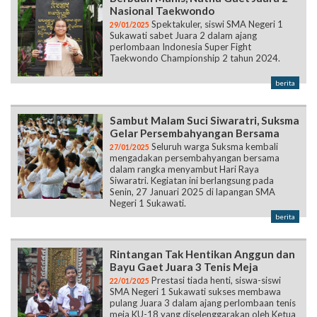
Nasional Taekwondo
Spektakuler, siswi SMA Negeri 1
29/01/2025
Sukawati sabet Juara 2 dalam ajang
perlombaan Indonesia Super Fight
Taekwondo Championship 2 tahun 2024.
berita
Sambut Malam Suci Siwaratri, Suksma
Gelar Persembahyangan Bersama
Seluruh warga Suksma kembali
27/01/2025
mengadakan persembahyangan bersama
dalam rangka menyambut Hari Raya
Siwaratri. Kegiatan ini berlangsung pada
Senin, 27 Januari 2025 di lapangan SMA
Negeri 1 Sukawati.
berita
Rintangan Tak Hentikan Anggun dan
Bayu Gaet Juara 3 Tenis Meja
Prestasi tiada henti, siswa-siswi
22/01/2025
SMA Negeri 1 Sukawati sukses membawa
pulang Juara 3 dalam ajang perlombaan tenis
meja KU-18 yang diselenggarakan oleh Ketua