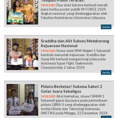
Tempati Posisi Teratas!
Dua siswi Suksma berhasil meraih
19/01/2025
juara lomba poster publik M-FORCE 2024
tingkat nasional, yang diselenggarakan oleh
Fakultas Kedokteran Universitas Udayana.
berita
Sraddha dan Alit Sukses Memborong
Kejuaraan Nasional
Siswa-siswi SMA Negeri 1 Sukawati
19/01/2025
kembali mencetak kejuaraan. Sraddha dan
Gung Alit berhasil mengantongi piala pada
Indonesia Super Fight Taekwondo
Championship 2 tahun 2024.
berita
Pidato Berkelas! Suksma Sabet 2
Gelar Juara Sekaligus
Aksi memukau, siswa/i SMAN 1
19/01/2025
Sukawati gapai dua juara pada perlombaan
pidato LIBRA II yang diselenggarakan oleh
Institut Bisnis dan Teknologi Indonesia
(INSTIKI) pada Minggu, 22 Desember 2024.