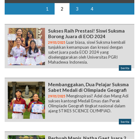
1
2
3
4
Sukses Raih Prestasi! Siswi Suksma
Borong Juara di EOD 2024
Luar biasa, siswi Suksma kembali
29/01/2025
tunjukkan kemampuan dan kreasi dengan
sabet juara pada EOD 2024 yang
diselenggarakan oleh Universitas PGRI
Mahadewa Indonesia.
berita
Membanggakan, Dua Pelajar Suksma
Sabet Medali di Olimpiade Geografi
Menginspirasi! Adel dan Mang Adi
29/01/2025
sukses kantongi Medali Emas dan Perak
Olimpiade Geografi tingkat nasional dalam
ajang STIKES SCIENCE OLYMPIAD.
berita
Berbuah Manis, Natha Gaet Juara 2