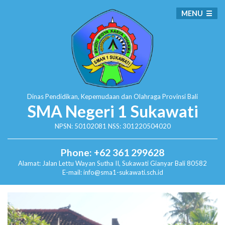
MENU
Dinas Pendidikan, Kepemudaan dan Olahraga
Provinsi Bali
SMA Negeri 1 Sukawati
NPSN: 50102081 NSS: 301220504020
Phone: +62 361 299628
Alamat:
Jalan Lettu Wayan Sutha II, Sukawati
Gianyar Bali 80582
E-mail: info@sma1-sukawati.sch.id