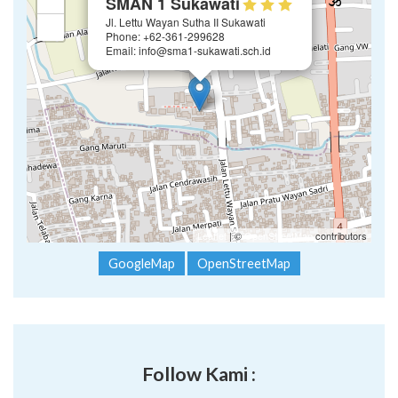
SMAN 1 Sukawati
Jl. Lettu Wayan Sutha II Sukawati
−
Phone: +62-361-299628
Email: info@sma1-sukawati.sch.id
Leaflet
| ©
OpenStreetMap
contributors
GoogleMap
OpenStreetMap
Follow Kami :