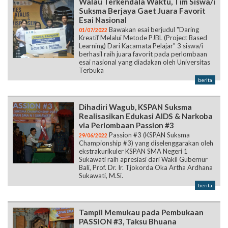
Walau Terkendala Waktu, Tim Siswa/i
Suksma Berjaya Gaet Juara Favorit
Esai Nasional
Bawakan esai berjudul "Daring
01/07/2022
Kreatif Melalui Metode PJBL (Project Based
Learning) Dari Kacamata Pelajar" 3 siswa/i
berhasil raih juara favorit pada perlombaan
esai nasional yang diadakan oleh Universitas
Terbuka
berita
Dihadiri Wagub, KSPAN Suksma
Realisasikan Edukasi AIDS & Narkoba
via Perlombaan Passion #3
Passion #3 (KSPAN Suksma
29/06/2022
Championship #3) yang diselenggarakan oleh
ekstrakurikuler KSPAN SMA Negeri 1
Sukawati raih apresiasi dari Wakil Gubernur
Bali, Prof. Dr. Ir. Tjokorda Oka Artha Ardhana
Sukawati, M.Si.
berita
Tampil Memukau pada Pembukaan
PASSION #3, Taksu Bhuana