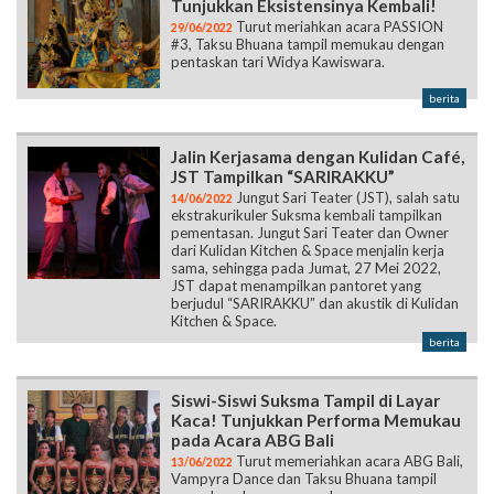
Tunjukkan Eksistensinya Kembali!
Turut meriahkan acara PASSION
29/06/2022
#3, Taksu Bhuana tampil memukau dengan
pentaskan tari Widya Kawiswara.
berita
Jalin Kerjasama dengan Kulidan Café,
JST Tampilkan “SARIRAKKU”
Jungut Sari Teater (JST), salah satu
14/06/2022
ekstrakurikuler Suksma kembali tampilkan
pementasan. Jungut Sari Teater dan Owner
dari Kulidan Kitchen & Space menjalin kerja
sama, sehingga pada Jumat, 27 Mei 2022,
JST dapat menampilkan pantoret yang
berjudul “SARIRAKKU” dan akustik di Kulidan
Kitchen & Space.
berita
Siswi-Siswi Suksma Tampil di Layar
Kaca! Tunjukkan Performa Memukau
pada Acara ABG Bali
Turut memeriahkan acara ABG Bali,
13/06/2022
Vampyra Dance dan Taksu Bhuana tampil