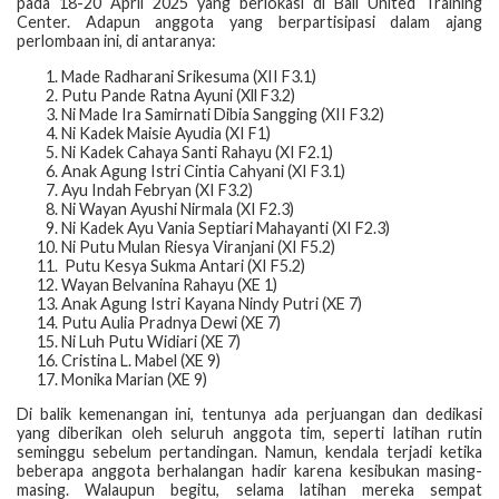
pada 18-20 April 2025 yang berlokasi di Bali United Training
Center. Adapun anggota yang berpartisipasi dalam ajang
perlombaan ini, di antaranya:
Made Radharani Srikesuma (XII F3.1)
Putu Pande Ratna Ayuni (Xll F3.2)
⁠Ni Made Ira Samirnati Dibia Sangging (XII F3.2)
⁠Ni Kadek Maisie Ayudia (XI F1)
⁠Ni Kadek Cahaya Santi Rahayu (XI F2.1)
⁠Anak Agung Istri Cintia Cahyani (XI F3.1)
⁠Ayu Indah Febryan (XI F3.2)
Ni Wayan Ayushi Nirmala (XI F2.3)
⁠Ni Kadek Ayu Vania Septiari Mahayanti (XI F2.3)
⁠Ni Putu Mulan Riesya Viranjani (XI F5.2)
⁠Putu Kesya Sukma Antari (XI F5.2)
Wayan Belvanina Rahayu (XE 1)
Anak Agung Istri Kayana Nindy Putri (XE 7)
⁠Putu Aulia Pradnya Dewi (XE 7)
Ni Luh Putu Widiari (XE 7)
Cristina L. Mabel (XE 9)
Monika Marian (XE 9)
Di balik kemenangan ini, tentunya ada perjuangan dan dedikasi
yang diberikan oleh seluruh anggota tim, seperti latihan rutin
seminggu sebelum pertandingan. Namun, kendala terjadi ketika
beberapa anggota berhalangan hadir karena kesibukan masing-
masing. Walaupun begitu, selama latihan mereka sempat