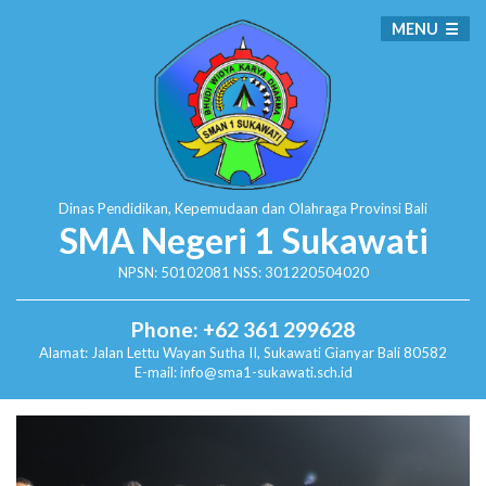
MENU
Dinas Pendidikan, Kepemudaan dan Olahraga
Provinsi Bali
SMA Negeri 1 Sukawati
NPSN: 50102081 NSS: 301220504020
Phone: +62 361 299628
Alamat:
Jalan Lettu Wayan Sutha II, Sukawati
Gianyar Bali 80582
E-mail: info@sma1-sukawati.sch.id