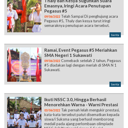
Thaly dan Kesya Suguhkan Suara
Emasnya, Iringi Acara Penutupan
Pegasus #5
Telah Sampai Di penghujung acara
09/06/2022
Pegasus #5, Thaly dan kesya turut iringi
semaraknya penutupan acara tersebut.
berita
Ramai, Event Pegasus #5 Meriahkan
SMA Negeri 1 Sukawati
Comeback setelah 2 tahun, Pegasus
09/06/2022
#5 diadakan lagi dengan meriah di SMA N 1
Sukawati.
berita
Ikuti NSSC 3.0, Hingga Berhasil
Menorehkan Warna - Warni Prestasi
Tak pernah lelah mengukir prestasi,
03/06/2022
kata-kata tersebut patut disematkan kepada
siswa/i Suksma yang berhasil memborong
medali pada ajang perlombaan olimpiade