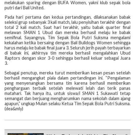
melakukan sparing dengan BUFA Women, yakni klub sepak bola
putri dari Bali United.
Pada hari pertama dan kedua pertandingan, dilaksanakan babak
seleksi grup sebanyak 3 kali match, lalu penyisihan terakhir dengan
total 2 kali match. Saat hari terakhir, yaitu babak quarter final
melawan SMAN 1 Ubud dan mereka berhasil melaju ke babak
semifinal. Sayangnya, Tim Sepak Bola Putri Suksma mengalami
kekalahan ketika bersaing dengan Bali Bulldogs Women sehingga
harus melaju ke babak final juara 3. Seluruh jerih payah terbayarkan
di babak ini, akhirnya tim mereka berhasil mengalahkan Ubud
Raptors dengan skor 3-0 sehingga berhasil keluar sebagai Juara
3.
Sebagai penutup, mereka turut memberikan kesan pesan setelah
berhasil mengangkat piala dalam pertandingan ini. “Pengalaman
yang menyenangkan bersama tim karena berhasil memberikan
penghargaan terbaik setelah melewati lelah dan terik panas
matahari. Tak hanya itu, untuk siswa/i SMAN 1 Sukawati tetap
semangat dan berjuang mengharumkan nama sekolah dalam ajang
apapun,” ungkap Mulan selaku Ketua Tim Sepak Bola Putri Suksma.
(dea&mly)