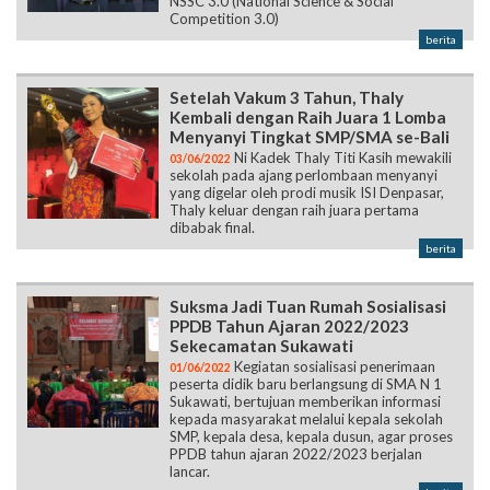
NSSC 3.0 (National Science & Social
Competition 3.0)
berita
Setelah Vakum 3 Tahun, Thaly
Kembali dengan Raih Juara 1 Lomba
Menyanyi Tingkat SMP/SMA se-Bali
Ni Kadek Thaly Titi Kasih mewakili
03/06/2022
sekolah pada ajang perlombaan menyanyi
yang digelar oleh prodi musik ISI Denpasar,
Thaly keluar dengan raih juara pertama
dibabak final.
berita
Suksma Jadi Tuan Rumah Sosialisasi
PPDB Tahun Ajaran 2022/2023
Sekecamatan Sukawati
Kegiatan sosialisasi penerimaan
01/06/2022
peserta didik baru berlangsung di SMA N 1
Sukawati, bertujuan memberikan informasi
kepada masyarakat melalui kepala sekolah
SMP, kepala desa, kepala dusun, agar proses
PPDB tahun ajaran 2022/2023 berjalan
lancar.