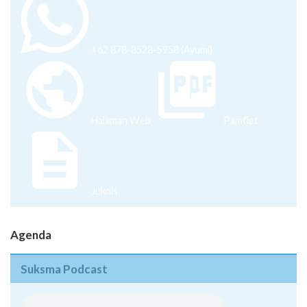
+62 878-8528-5958 (Ayumi)
Halaman Web
Pamflet
Juknis
Agenda
Suksma Podcast