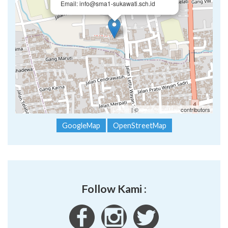
Email: info@sma1-sukawati.sch.id
Leaflet
| ©
OpenStreetMap
contributors
GoogleMap
OpenStreetMap
Follow Kami :