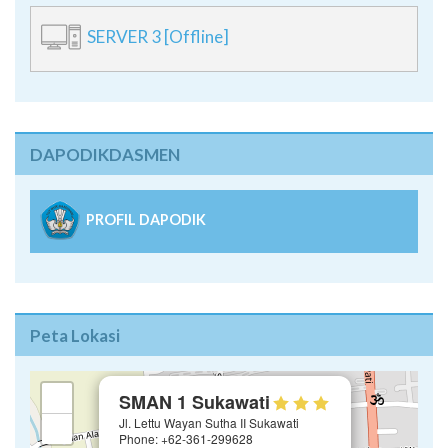
SERVER 3 [Offline]
DAPODIKDASMEN
PROFIL DAPODIK
Peta Lokasi
×
+
SMAN 1 Sukawati
Jl. Lettu Wayan Sutha II Sukawati
−
Phone: +62-361-299628