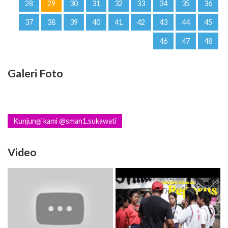
28
29
30
31
32
33
34
35
36
37
38
39
40
41
42
43
44
45
46
47
48
Galeri Foto
Kunjungi kami @sman1.sukawati
Video