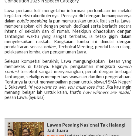
Competition 2025 in Speech Category.
Lawa pertama kali mengetahui informasi perlombaan ini melalui
kegiatan ekstrakurikulernya. Percaya diri dengan kemampuannya
dalam
public speaking
, ia pun memutuskan untuk ikut serta. Lawa
mempersiapkan diri dengan penuh dedikasi serta berlatih secara
intens di sekolah dan di rumah. Meskipun dihadapkan dengan
tantangan waktu yang sangat terbatas, ia tetap gigih dalam
menyelesaikan naskah. Rangkaian lomba ini dimulai dengan
pendaftaran secara
online
, Technical Meeting, pendaftaran ulang,
pelaksanaan lomba, dan pengumuman juara.
Selepas kompetisi berakhir, Lawa mengungkapkan kesan yang
membekas di hatinya. Baginya, pengalaman mengikuti
speech
contest
tersebut sangat menyenangkan, penuh dengan berbagai
tantangan, sekaligus memperluas wawasan dan ilmu pengetahuan.
Tentunya ia turut menyampaikan pesan untuk siswa/i SMA Negeri
1 Sukawati.
“If you want to win, you must lose first
. Jika kau ingin
menang, belajar lah untuk kalah,
t
hat's
how winners are made,
”
pesan Lawa. (ayu&ila)
Lawan Pesaing Nasional Tak Halangi
Jadi Juara