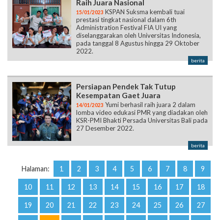
Raih Juara Nasional
KSPAN Suksma kembali tuai
15/01/2023
prestasi tingkat nasional dalam 6th
Administration Festival FIA UI yang
diselanggarakan oleh Universitas Indonesia,
pada tanggal 8 Agustus hingga 29 Oktober
2022.
berita
Persiapan Pendek Tak Tutup
Kesempatan Gaet Juara
Yumi berhasil raih juara 2 dalam
14/01/2023
lomba video edukasi PMR yang diadakan oleh
KSR-PMI Bhakti Persada Universitas Bali pada
27 Desember 2022.
berita
Halaman:
1
2
3
4
5
6
7
8
9
10
11
12
13
14
15
16
17
18
19
20
21
22
23
24
25
26
27