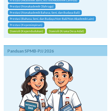
Prestasi (Akademik Sains, RisTek/Akademik Lainnya)
Prestasi (Nonakademik Olahraga)
Prestasi (Nonakademik Bahasa, Seni, dan Budaya Bali)
Prestasi (Bahasa, Seni, dan Budaya Non-Bali/Non Akademik Lain)
Prestasi (Kepemimpinan)
Domisili (Kependudukan)
Domisili (Krama Desa Adat)
Panduan SPMB-PJJ 2026