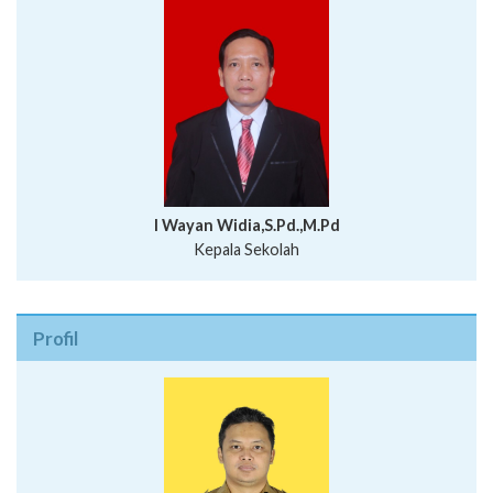
I Wayan Widia,S.Pd.,M.Pd
Kepala Sekolah
Profil