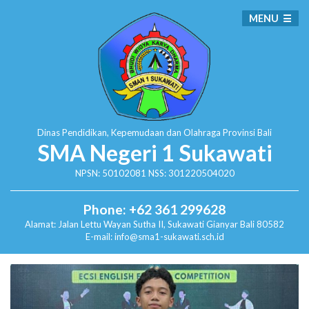
MENU
Dinas Pendidikan, Kepemudaan dan Olahraga
Provinsi Bali
SMA Negeri 1 Sukawati
NPSN: 50102081 NSS: 301220504020
Phone: +62 361 299628
Alamat:
Jalan Lettu Wayan Sutha II, Sukawati
Gianyar Bali 80582
E-mail: info@sma1-sukawati.sch.id