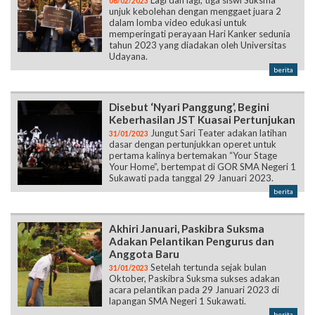
Lagi dan lagi, tiga siswi Suksma
06/02/2023
unjuk kebolehan dengan menggaet juara 2
dalam lomba video edukasi untuk
memperingati perayaan Hari Kanker sedunia
tahun 2023 yang diadakan oleh Universitas
Udayana.
berita
Disebut ‘Nyari Panggung’, Begini
Keberhasilan JST Kuasai Pertunjukan
Jungut Sari Teater adakan latihan
31/01/2023
dasar dengan pertunjukkan operet untuk
pertama kalinya bertemakan “Your Stage
Your Home”, bertempat di GOR SMA Negeri 1
Sukawati pada tanggal 29 Januari 2023.
berita
Akhiri Januari, Paskibra Suksma
Adakan Pelantikan Pengurus dan
Anggota Baru
Setelah tertunda sejak bulan
31/01/2023
Oktober, Paskibra Suksma sukses adakan
acara pelantikan pada 29 Januari 2023 di
lapangan SMA Negeri 1 Sukawati.
berita