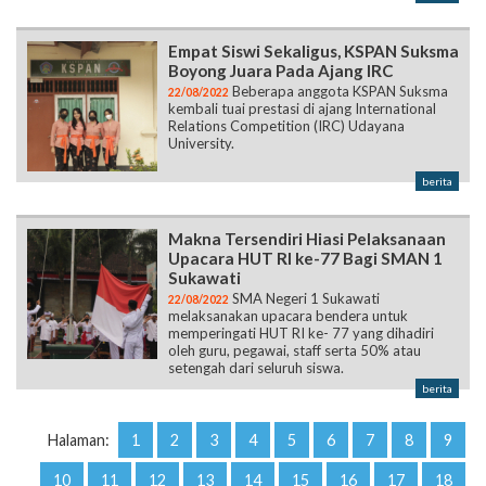
Empat Siswi Sekaligus, KSPAN Suksma
Boyong Juara Pada Ajang IRC
Beberapa anggota KSPAN Suksma
22/08/2022
kembali tuai prestasi di ajang International
Relations Competition (IRC) Udayana
University.
berita
Makna Tersendiri Hiasi Pelaksanaan
Upacara HUT RI ke-77 Bagi SMAN 1
Sukawati
SMA Negeri 1 Sukawati
22/08/2022
melaksanakan upacara bendera untuk
memperingati HUT RI ke- 77 yang dihadiri
oleh guru, pegawai, staff serta 50% atau
setengah dari seluruh siswa.
berita
Halaman:
1
2
3
4
5
6
7
8
9
10
11
12
13
14
15
16
17
18