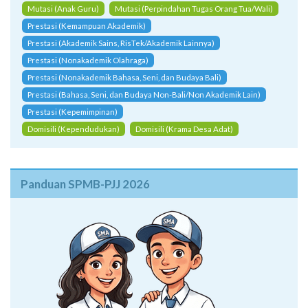
Mutasi (Anak Guru)
Mutasi (Perpindahan Tugas Orang Tua/Wali)
Prestasi (Kemampuan Akademik)
Prestasi (Akademik Sains, RisTek/Akademik Lainnya)
Prestasi (Nonakademik Olahraga)
Prestasi (Nonakademik Bahasa, Seni, dan Budaya Bali)
Prestasi (Bahasa, Seni, dan Budaya Non-Bali/Non Akademik Lain)
Prestasi (Kepemimpinan)
Domisili (Kependudukan)
Domisili (Krama Desa Adat)
Panduan SPMB-PJJ 2026