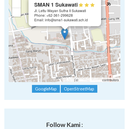
×
+
SMAN 1 Sukawati
Jl. Lettu Wayan Sutha II Sukawati
−
Phone: +62-361-299628
Email: info@sma1-sukawati.sch.id
Leaflet
| ©
OpenStreetMap
contributors
GoogleMap
OpenStreetMap
Follow Kami :