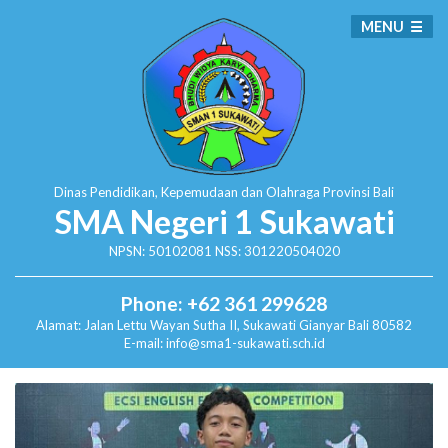
MENU
Dinas Pendidikan, Kepemudaan dan Olahraga
Provinsi Bali
SMA Negeri 1 Sukawati
NPSN: 50102081 NSS: 301220504020
Phone: +62 361 299628
Alamat:
Jalan Lettu Wayan Sutha II, Sukawati
Gianyar Bali 80582
E-mail: info@sma1-sukawati.sch.id