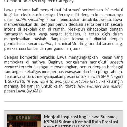
Competition 2025 in Speech Category.
Lawa pertama kali mengetahui informasi perlombaan ini melalui
kegiatan ekstrakurikulernya. Percaya diri dengan kemampuannya
dalam
public speaking
, ia pun memutuskan untuk ikut serta. Lawa
mempersiapkan diri dengan penuh dedikasi serta berlatih secara
intens di sekolah dan di rumah. Meskipun dihadapkan dengan
tantangan waktu yang sangat terbatas, ia tetap gigih dalam
menyelesaikan naskah. Rangkaian lomba ini dimulai dengan
pendaftaran secara
online
, Technical Meeting, pendaftaran ulang,
pelaksanaan lomba, dan pengumuman juara.
Selepas kompetisi berakhir, Lawa mengungkapkan kesan yang
membekas di hatinya. Baginya, pengalaman mengikuti
speech
contest
tersebut sangat menyenangkan, penuh dengan berbagai
tantangan, sekaligus memperluas wawasan dan ilmu pengetahuan.
Tentunya ia turut menyampaikan pesan untuk siswa/i SMA Negeri
1 Sukawati.
“If you want to win, you must lose first
. Jika kau ingin
menang, belajar lah untuk kalah,
t
hat's
how winners are made,
”
pesan Lawa. (ayu&ila)
Menjadi inspirasi bagi siswa Suksma,
KSPAN Suksma Kembali Raih Prestasi
pada EKSTREMM 2022