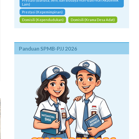
Prestasi (Bahasa, Seni, dan Budaya Non-Bali/Non Akademik
Lain)
Prestasi (Kepemimpinan)
Domisili (Kependudukan)
Domisili (Krama Desa Adat)
Panduan SPMB-PJJ 2026