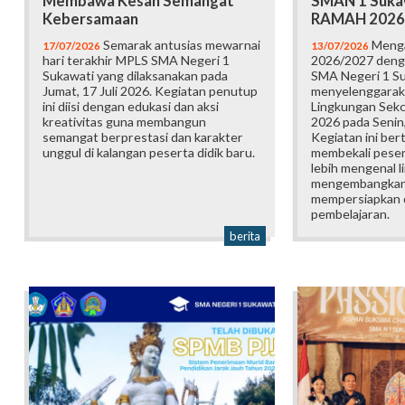
Membawa Kesan Semangat
SMAN 1 Suka
Kebersamaan
RAMAH 2026
Semarak antusias mewarnai
Menga
17/07/2026
13/07/2026
hari terakhir MPLS SMA Negeri 1
2026/2027 deng
Sukawati yang dilaksanakan pada
SMA Negeri 1 S
Jumat, 17 Juli 2026. Kegiatan penutup
menyelenggarak
ini diisi dengan edukasi dan aksi
Lingkungan Sek
kreativitas guna membangun
2026 pada Senin,
semangat berprestasi dan karakter
Kegiatan ini ber
unggul di kalangan peserta didik baru.
membekali pesert
lebih mengenal l
mengembangkan p
mempersiapkan d
pembelajaran.
berita