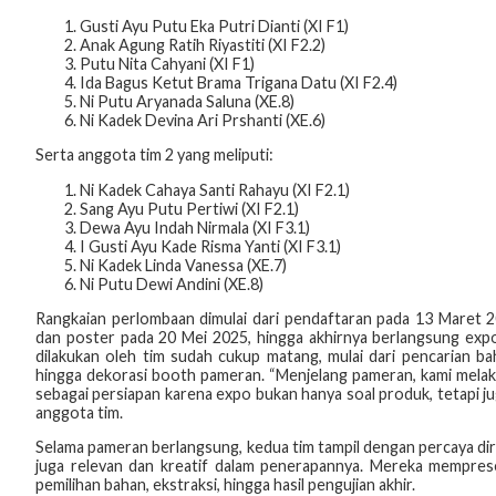
Gusti Ayu Putu Eka Putri Dianti (XI F1)
Anak Agung Ratih Riyastiti (XI F2.2)
Putu Nita Cahyani (XI F1)
Ida Bagus Ketut Brama Trigana Datu (XI F2.4)
Ni Putu Aryanada Saluna (XE.8)
Ni Kadek Devina Ari Prshanti (XE.6)
Serta anggota tim 2 yang meliputi:
Ni Kadek Cahaya Santi Rahayu (XI F2.1)
Sang Ayu Putu Pertiwi (XI F2.1)
Dewa Ayu Indah Nirmala (XI F3.1)
I Gusti Ayu Kade Risma Yanti (XI F3.1)
Ni Kadek Linda Vanessa (XE.7)
Ni Putu Dewi Andini (XE.8)
Rangkaian perlombaan dimulai dari pendaftaran pada 13 Maret 
dan poster pada 20 Mei 2025, hingga akhirnya berlangsung expo
dilakukan oleh tim sudah cukup matang, mulai dari pencarian ba
hingga dekorasi booth pameran. “Menjelang pameran, kami melakuk
sebagai persiapan karena expo bukan hanya soal produk, tetapi j
anggota tim.
Selama pameran berlangsung, kedua tim tampil dengan percaya diri,
juga relevan dan kreatif dalam penerapannya. Mereka mempresen
pemilihan bahan, ekstraksi, hingga hasil pengujian akhir.