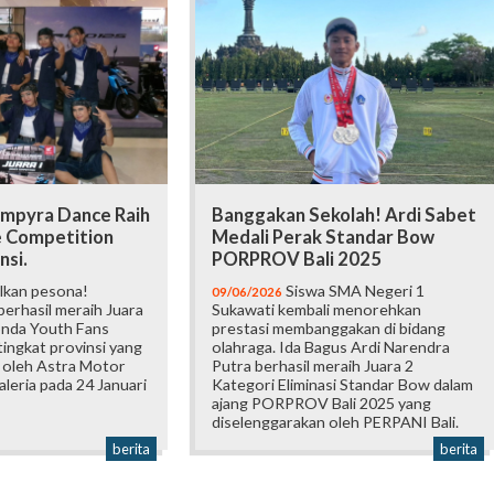
mpyra Dance Raih
Banggakan Sekolah! Ardi Sabet
e Competition
Medali Perak Standar Bow
nsi.
PORPROV Bali 2025
lkan pesona!
Siswa SMA Negeri 1
09/06/2026
erhasil meraih Juara
Sukawati kembali menorehkan
onda Youth Fans
prestasi membanggakan di bidang
ingkat provinsi yang
olahraga. Ida Bagus Ardi Narendra
 oleh Astra Motor
Putra berhasil meraih Juara 2
Galeria pada 24 Januari
Kategori Eliminasi Standar Bow dalam
ajang PORPROV Bali 2025 yang
diselenggarakan oleh PERPANI Bali.
berita
berita