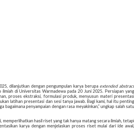
2025, dilanjutkan dengan pengumpulan karya berupa
extended abstrac
 ilmiah di Universitas Warmadewa pada 20 Juni 2025. Persiapan yan
han, proses ekstraksi, formulasi produk, menyusun materi presentas
an latihan presentasi dan sesi tanya jawab. Bagi kami, hal itu pentin
uga bagaimana penyampaian dengan rasa meyakinkan,” ungkap salah sat
 memperlihatkan hasil riset yang tak hanya matang secara ilmiah, tetap
tasikan karya dengan menjelaskan proses riset mulai dari ide awal