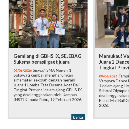
Gemilang di GBHS IX, SEJEBAG
Memukau! Va
Suksma berasil gaet juara
Juara 1 Danc
Tingkat Provi
Siswa/i SMA Negeri 1
09/06/2026
Sukawati kembali mengharumkan
Tampi
09/06/2026
almamater sekolah dengan meraih
Vampyra Dance b
Juara 1 Lomba Tata Busana Adat Bali
1 dalam ajang H
Tingkat Provinsi dalam ajang GBHS IX
School Olympic t
yang diselenggarakan oleh Kampus
diselenggarakan
INSTIKI pada Rabu, 19 Februari 2026.
Bali di Mall Bali 
2026.
berita