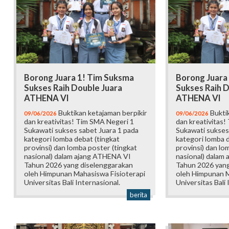
Borong Juara 1! Tim Suksma
Borong Juara
Sukses Raih Double Juara
Sukses Raih D
ATHENA VI
ATHENA VI
Buktikan ketajaman berpikir
Buktik
09/06/2026
09/06/2026
dan kreativitas! Tim SMA Negeri 1
dan kreativitas!
Sukawati sukses sabet Juara 1 pada
Sukawati sukses
kategori lomba debat (tingkat
kategori lomba d
provinsi) dan lomba poster (tingkat
provinsi) dan lo
nasional) dalam ajang ATHENA VI
nasional) dalam
Tahun 2026 yang diselenggarakan
Tahun 2026 yang
oleh Himpunan Mahasiswa Fisioterapi
oleh Himpunan M
Universitas Bali Internasional.
Universitas Bali 
berita