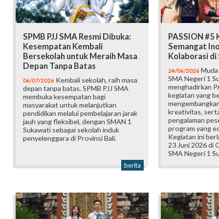
SPMB PJJ SMA Resmi Dibuka:
PASSION #5 K
Kesempatan Kembali
Semangat Ino
Bersekolah untuk Meraih Masa
Kolaborasi d
Depan Tanpa Batas
Muda b
24/06/2026
SMA Negeri 1 Su
Kembali sekolah, raih masa
06/07/2026
menghadirkan P
depan tanpa batas. SPMB PJJ SMA
kegiatan yang b
membuka kesempatan bagi
mengembangkan 
masyarakat untuk melanjutkan
kreativitas, ser
pendidikan melalui pembelajaran jarak
pengalaman pese
jauh yang fleksibel, dengan SMAN 1
program yang edu
Sukawati sebagai sekolah induk
Kegiatan ini ber
penyelenggara di Provinsi Bali.
23 Juni 2026 di
SMA Negeri 1 Su
berita