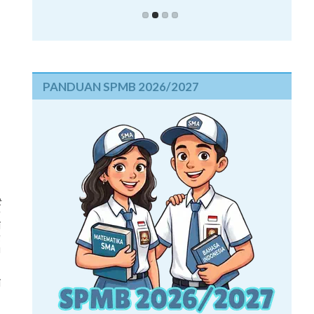
PANDUAN SPMB 2026/2027
t
g
i
g
u
i
,