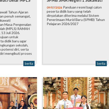
wati Gelar MPLS
SPMB SMA Negeri 1 Sukawati
Panduan resmi bagi calon
09/07/2026
peserta didik baru yang telah
wali Tahun Ajaran
dinyatakan diterima melalui Sistem
an penuh semangat,
Penerimaan Murid Baru (SPMB) Tahun
ukawati
Pelajaran 2026/2027
an Masa Pengenalan
olah (MPLS) RAMAH
 13 Juli 2026.
tujuan untuk
a didik baru agar
ingkungan sekolah,
otensi diri, serta
iri mengikuti proses
berita
berita