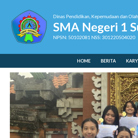
Dinas Pendidikan, Kepemudaan dan Ola
SMA Negeri 1 S
NPSN: 50102081 NSS: 301220504020
HOME
BERITA
KARY