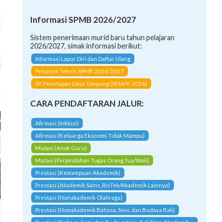
a
Informasi SPMB 2026/2027
.
k
Sistem penerimaan murid baru tahun pelajaran
2026/2027, simak informasi berikut:
n
Informasi Lapor Diri dan Daftar Ulang
k
i
Petunjuk Teknis SPMB 2026/2027
SK Penetapan Daya Tampung (SMA/K 2026)
CARA PENDAFTARAN JALUR:
Afirmasi (Inklusi)
Afirmasi (Keluarga Ekonomi Tidak Mampu)
Mutasi (Anak Guru)
Mutasi (Perpindahan Tugas Orang Tua/Wali)
Prestasi (Kemampuan Akademik)
Prestasi (Akademik Sains, RisTek/Akademik Lainnya)
Prestasi (Nonakademik Olahraga)
Prestasi (Nonakademik Bahasa, Seni, dan Budaya Bali)