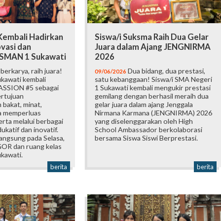
embali Hadirkan
Siswa/i Suksma Raih Dua Gelar
vasi dan
Juara dalam Ajang JENGNIRMA
i SMAN 1 Sukawati
2026
erkarya, raih juara!
Dua bidang, dua prestasi,
09/06/2026
kawati kembali
satu kebanggaan! Siswa/i SMA Negeri
ASSION #5 sebagai
1 Sukawati kembali mengukir prestasi
ertujuan
gemilang dengan berhasil meraih dua
bakat, minat,
gelar juara dalam ajang Jenggala
ta memperluas
Nirmana Karmana (JENGNIRMA) 2026
rta melalui berbagai
yang diselenggarakan oleh High
katif dan inovatif.
School Ambassador berkolaborasi
langsung pada Selasa,
bersama Siswa Siswi Berprestasi.
 GOR dan ruang kelas
kawati.
berita
berita