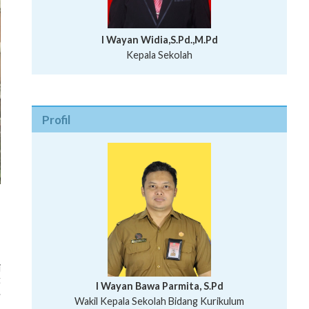
I Wayan Widia,S.Pd.,M.Pd
Kepala Sekolah
Profil
i
t
I Wayan Bawa Parmita, S.Pd
.
I Wayan Gede Aditya Pratita, S.Pd., M.Sn
Wakil Kepala Sekolah Bidang Kurikulum
Ni Wayan Nopi Sutantri, S.Pd.
Putu Suhartana, S.Pd.