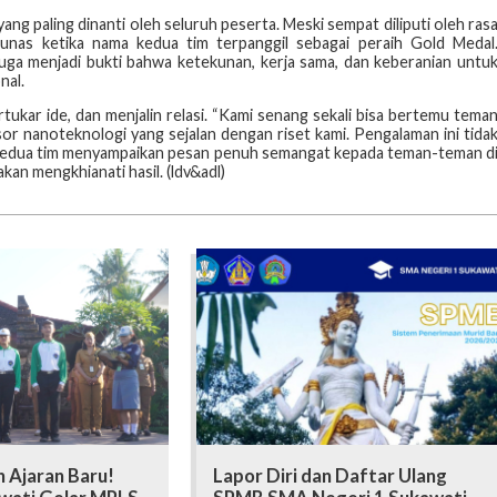
g paling dinanti oleh seluruh peserta. Meski sempat diliputi oleh ras
lunas ketika nama kedua tim terpanggil sebagai peraih Gold Medal
uga menjadi bukti bahwa ketekunan, kerja sama, dan keberanian untu
nal.
tukar ide, dan menjalin relasi. “Kami senang sekali bisa bertemu tema
 nanoteknologi yang sejalan dengan riset kami. Pengalaman ini tida
p, kedua tim menyampaikan pesan penuh semangat kepada teman-teman d
kan mengkhianati hasil. (ldv&adl)
 Ajaran Baru!
Lapor Diri dan Daftar Ulang