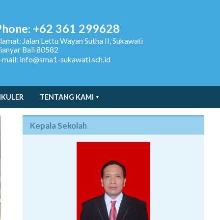
Phone: +62 361 299628
lamat:
Jalan Lettu Wayan Sutha II, Sukawati
ianyar Bali 80582
-mail: info@sma1-sukawati.sch.id
IKULER
TENTANG KAMI
Kepala Sekolah