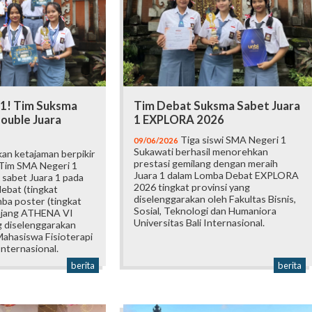
 1! Tim Suksma
Tim Debat Suksma Sabet Juara
ouble Juara
1 EXPLORA 2026
Tiga siswi SMA Negeri 1
09/06/2026
Sukawati berhasil menorehkan
an ketajaman berpikir
prestasi gemilang dengan meraih
 Tim SMA Negeri 1
Juara 1 dalam Lomba Debat EXPLORA
 sabet Juara 1 pada
2026 tingkat provinsi yang
ebat (tingkat
diselenggarakan oleh Fakultas Bisnis,
mba poster (tingkat
Sosial, Teknologi dan Humaniora
 ajang ATHENA VI
Universitas Bali Internasional.
 diselenggarakan
ahasiswa Fisioterapi
Internasional.
berita
berita