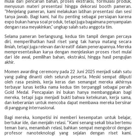
mulai dari pencarian bahan, proses ekstraksi, formulasi produk,
menyusun materi presentasi hingga dekorasi booth pameran.
“Menjelang pameran, kami melakukan latihan presentasi dan sesi
tanya jawab. Bagi kami, hal itu penting sebagai persiapan karena
expo bukan hanya soal produk, tetapi juga bagaimana penyampaian
dengan rasa meyakinkan,” ungkap salah satu anggota tim.
Selama pameran berlangsung, kedua tim tampil dengan percaya
diri, memperlihatkan hasil riset yang tak hanya matang secara
ilmiah, tetapi juga relevan dan kreatif dalam penerapannya. Mereka
mempresentasikan karya dengan menjelaskan proses riset mulai
dari ide awal, pemilihan bahan, ekstraksi, hingga hasil pengujian
akhir.
Momen awarding ceremony pada 22 Juni 2025 menjadi salah satu
yang paling dinanti oleh seluruh peserta. Meski sempat diliputi
oleh rasa pesimis, kerja keras dan semangat mereka akhirnya
terbayar lunas ketika nama kedua tim terpanggil sebagai peraih
Gold Medal. Pencapaian ini bukan hanya membanggakan bagi
mereka, tetapi juga menjadi bukti bahwa ketekunan, kerja sama,
dan keberanian untuk mencoba dapat membawa mereka bersinar
di panggung internasional.
Bagi mereka, kompetisi ini memberi kesempatan untuk belajar,
bertukar ide, dan menjalin relasi. “Kami senang sekali bisa bertemu
teman baru, menambah relasi, bahkan sempat mengobrol dengan
profesor nanoteknologi yang sejalan dengan riset kami.