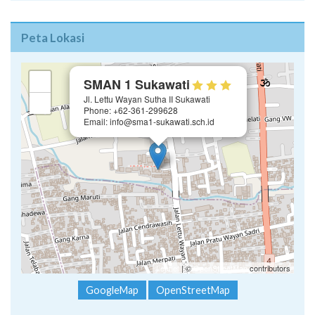
Peta Lokasi
×
+
SMAN 1 Sukawati
Jl. Lettu Wayan Sutha II Sukawati
−
Phone: +62-361-299628
Email: info@sma1-sukawati.sch.id
Leaflet
| ©
OpenStreetMap
contributors
GoogleMap
OpenStreetMap