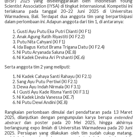
(BISF) 2025 yang diselenggarakan oleh Indonesian Young
Scientist Association (IYSA) di tingkat internasional. Kompetisi ini
terlaksana pada tanggal 20–22 Juni 2025 di Universitas
Warmadewa, Bali. Terdapat dua anggota tim yang berpartisipasi
dalam perlombaan ini. Adapun anggota dari tim 1, di antaranya:
Gusti Ayu Putu Eka Putri Dianti (XI F1)
Anak Agung Ratih Riyastiti (XI F2.2)
Putu Nita Cahyani (XI F1)
Ida Bagus Ketut Brama Trigana Datu (XI F2.4)
Ni Putu Aryanada Saluna (XE.8)
Ni Kadek Devina Ari Prshanti (XE.6)
Serta anggota tim 2 yang meliputi:
Ni Kadek Cahaya Santi Rahayu (XI F2.1)
Sang Ayu Putu Pertiwi (XI F2.1)
Dewa Ayu Indah Nirmala (XI F3.1)
I Gusti Ayu Kade Risma Yanti (XI F3.1)
Ni Kadek Linda Vanessa (XE.7)
Ni Putu Dewi Andini (XE.8)
Rangkaian perlombaan dimulai dari pendaftaran pada 13 Maret
2025, dilanjutkan dengan pengumpulan karya berupa
extended
abstract
dan poster pada 20 Mei 2025, hingga akhirnya
berlangsung expo ilmiah di Universitas Warmadewa pada 20 Juni
2025. Persiapan yang dilakukan oleh tim sudah cukup matang,