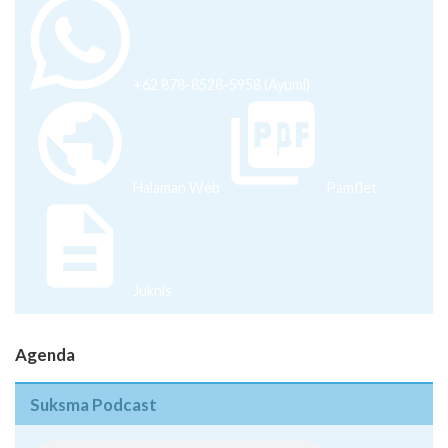
+62 878-8528-5958 (Ayumi)
Halaman Web
Pamflet
Juknis
Agenda
Suksma Podcast