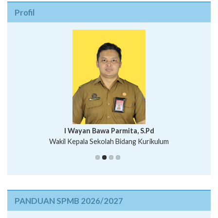
Profil
I Wayan Bawa Parmita, S.Pd
I Wayan Gede Aditya Pratita, S.Pd., M.Sn
Wakil Kepala Sekolah Bidang Kurikulum
Ni Wayan Nopi Sutantri, S.Pd.
Putu Suhartana, S.Pd.
PANDUAN SPMB 2026/2027