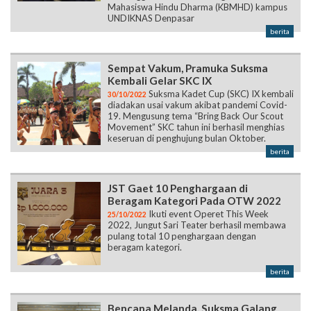
Mahasiswa Hindu Dharma (KBMHD) kampus
UNDIKNAS Denpasar
berita
Sempat Vakum, Pramuka Suksma
Kembali Gelar SKC IX
Suksma Kadet Cup (SKC) IX kembali
30/10/2022
diadakan usai vakum akibat pandemi Covid-
19. Mengusung tema “Bring Back Our Scout
Movement” SKC tahun ini berhasil menghias
keseruan di penghujung bulan Oktober.
berita
JST Gaet 10 Penghargaan di
Beragam Kategori Pada OTW 2022
Ikuti event Operet This Week
25/10/2022
2022, Jungut Sari Teater berhasil membawa
pulang total 10 penghargaan dengan
beragam kategori.
berita
Bencana Melanda, Suksma Galang