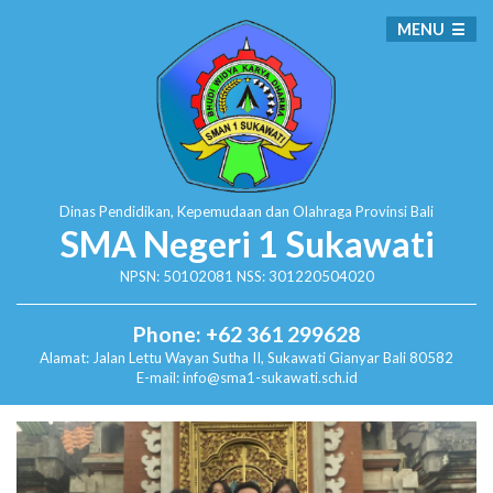
MENU
Dinas Pendidikan, Kepemudaan dan Olahraga
Provinsi Bali
SMA Negeri 1 Sukawati
NPSN: 50102081 NSS: 301220504020
Phone: +62 361 299628
Alamat:
Jalan Lettu Wayan Sutha II, Sukawati
Gianyar Bali 80582
E-mail: info@sma1-sukawati.sch.id