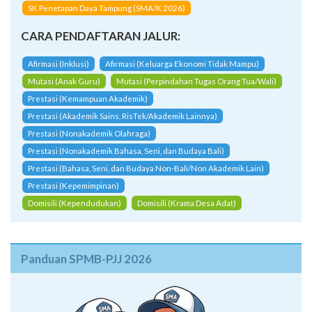
SK Penetapan Daya Tampung (SMA/K 2026)
CARA PENDAFTARAN JALUR:
Afirmasi (Inklusi)
Afirmasi (Keluarga Ekonomi Tidak Mampu)
Mutasi (Anak Guru)
Mutasi (Perpindahan Tugas Orang Tua/Wali)
Prestasi (Kemampuan Akademik)
Prestasi (Akademik Sains, RisTek/Akademik Lainnya)
Prestasi (Nonakademik Olahraga)
Prestasi (Nonakademik Bahasa, Seni, dan Budaya Bali)
Prestasi (Bahasa, Seni, dan Budaya Non-Bali/Non Akademik Lain)
Prestasi (Kepemimpinan)
Domisili (Kependudukan)
Domisili (Krama Desa Adat)
Panduan SPMB-PJJ 2026