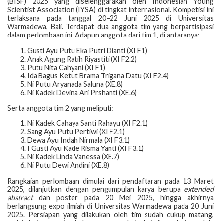
(BISF) 2025 yang diselenggarakan oleh Indonesian Young
Scientist Association (IYSA) di tingkat internasional. Kompetisi ini
terlaksana pada tanggal 20–22 Juni 2025 di Universitas
Warmadewa, Bali. Terdapat dua anggota tim yang berpartisipasi
dalam perlombaan ini. Adapun anggota dari tim 1, di antaranya:
Gusti Ayu Putu Eka Putri Dianti (XI F1)
Anak Agung Ratih Riyastiti (XI F2.2)
Putu Nita Cahyani (XI F1)
Ida Bagus Ketut Brama Trigana Datu (XI F2.4)
Ni Putu Aryanada Saluna (XE.8)
Ni Kadek Devina Ari Prshanti (XE.6)
Serta anggota tim 2 yang meliputi:
Ni Kadek Cahaya Santi Rahayu (XI F2.1)
Sang Ayu Putu Pertiwi (XI F2.1)
Dewa Ayu Indah Nirmala (XI F3.1)
I Gusti Ayu Kade Risma Yanti (XI F3.1)
Ni Kadek Linda Vanessa (XE.7)
Ni Putu Dewi Andini (XE.8)
Rangkaian perlombaan dimulai dari pendaftaran pada 13 Maret
2025, dilanjutkan dengan pengumpulan karya berupa
extended
abstract
dan poster pada 20 Mei 2025, hingga akhirnya
berlangsung expo ilmiah di Universitas Warmadewa pada 20 Juni
2025. Persiapan yang dilakukan oleh tim sudah cukup matang,