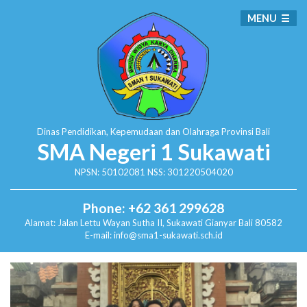
MENU
Dinas Pendidikan, Kepemudaan dan Olahraga
Provinsi Bali
SMA Negeri 1 Sukawati
NPSN: 50102081 NSS: 301220504020
Phone: +62 361 299628
Alamat:
Jalan Lettu Wayan Sutha II, Sukawati
Gianyar Bali 80582
E-mail: info@sma1-sukawati.sch.id