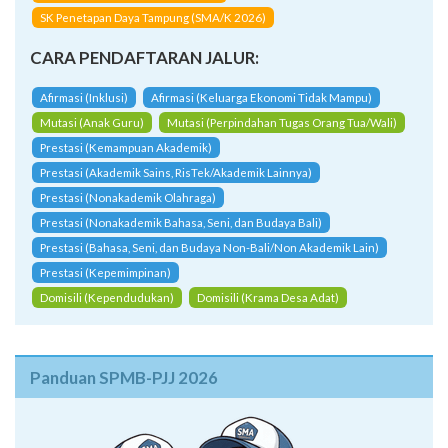
SK Penetapan Daya Tampung (SMA/K 2026)
CARA PENDAFTARAN JALUR:
Afirmasi (Inklusi)
Afirmasi (Keluarga Ekonomi Tidak Mampu)
Mutasi (Anak Guru)
Mutasi (Perpindahan Tugas Orang Tua/Wali)
Prestasi (Kemampuan Akademik)
Prestasi (Akademik Sains, RisTek/Akademik Lainnya)
Prestasi (Nonakademik Olahraga)
Prestasi (Nonakademik Bahasa, Seni, dan Budaya Bali)
Prestasi (Bahasa, Seni, dan Budaya Non-Bali/Non Akademik Lain)
Prestasi (Kepemimpinan)
Domisili (Kependudukan)
Domisili (Krama Desa Adat)
Panduan SPMB-PJJ 2026