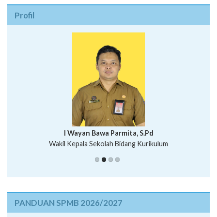
Profil
I Wayan Bawa Parmita, S.Pd
I Wayan Gede Aditya Pratita, S.Pd., M.Sn
Wakil Kepala Sekolah Bidang Kurikulum
Ni Wayan Nopi Sutantri, S.Pd.
Putu Suhartana, S.Pd.
PANDUAN SPMB 2026/2027