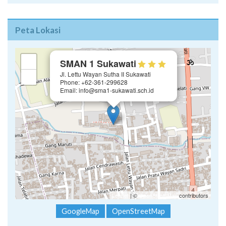
Peta Lokasi
×
+
SMAN 1 Sukawati
Jl. Lettu Wayan Sutha II Sukawati
−
Phone: +62-361-299628
Email: info@sma1-sukawati.sch.id
Leaflet
| ©
OpenStreetMap
contributors
GoogleMap
OpenStreetMap