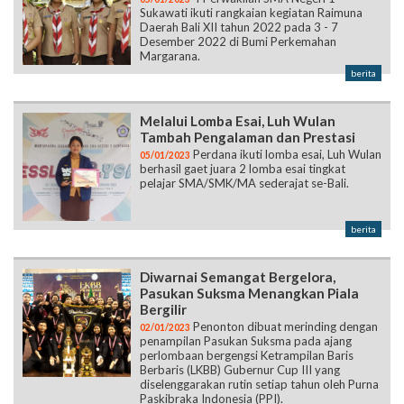
Sukawati ikuti rangkaian kegiatan Raimuna
Daerah Bali XII tahun 2022 pada 3 - 7
Desember 2022 di Bumi Perkemahan
Margarana.
berita
Melalui Lomba Esai, Luh Wulan
Tambah Pengalaman dan Prestasi
Perdana ikuti lomba esai, Luh Wulan
05/01/2023
berhasil gaet juara 2 lomba esai tingkat
pelajar SMA/SMK/MA sederajat se-Bali.
berita
Diwarnai Semangat Bergelora,
Pasukan Suksma Menangkan Piala
Bergilir
Penonton dibuat merinding dengan
02/01/2023
penampilan Pasukan Suksma pada ajang
perlombaan bergengsi Ketrampilan Baris
Berbaris (LKBB) Gubernur Cup III yang
diselenggarakan rutin setiap tahun oleh Purna
Paskibraka Indonesia (PPI).