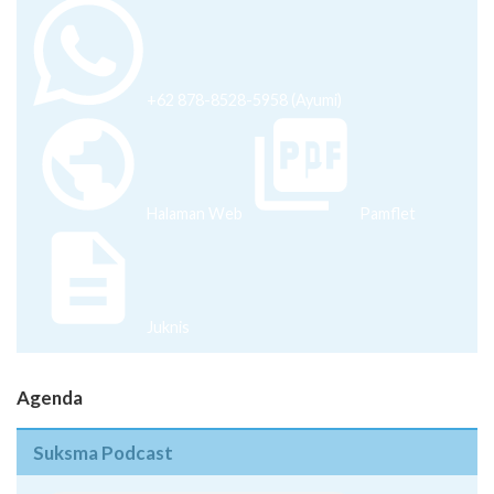
+62 878-8528-5958 (Ayumi)
Halaman Web
Pamflet
Juknis
Agenda
Suksma Podcast