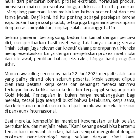
mulai dari pencarian bahan, proses ekstraksi, formulasi produk,
menyusun materi presentasi hingga dekorasi booth pameran.
“Menjelang pameran, kami melakukan latihan presentasi dan sesi
tanya jawab. Bagi kami, hal itu penting sebagai persiapan karena
expo bukan hanya soal produk, tetapi juga bagaimana penyampaian
dengan rasa meyakinkan,” ungkap salah satu anggota tim.
Selama pameran berlangsung, kedua tim tampil dengan percaya
diri, memperlihatkan hasil riset yang tak hanya matang secara
ilmiah, tetapi juga relevan dan kreatif dalam penerapannya. Mereka
mempresentasikan karya dengan menjelaskan proses riset mulai
dari ide awal, pemilihan bahan, ekstraksi, hingga hasil pengujian
akhir.
Momen awarding ceremony pada 22 Juni 2025 menjadi salah satu
yang paling dinanti oleh seluruh peserta. Meski sempat diliputi
oleh rasa pesimis, kerja keras dan semangat mereka akhirnya
terbayar lunas ketika nama kedua tim terpanggil sebagai peraih
Gold Medal. Pencapaian ini bukan hanya membanggakan bagi
mereka, tetapi juga menjadi bukti bahwa ketekunan, kerja sama,
dan keberanian untuk mencoba dapat membawa mereka bersinar
di panggung internasional.
Bagi mereka, kompetisi ini memberi kesempatan untuk belajar,
bertukar ide, dan menjalin relasi. “Kami senang sekali bisa bertemu
teman baru, menambah relasi, bahkan sempat mengobrol dengan
profesor nanoteknologi yang sejalan dengan riset kami.