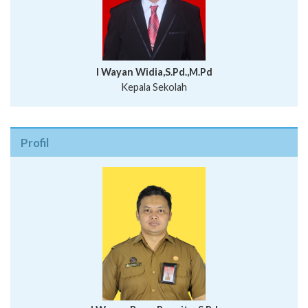
I Wayan Widia,S.Pd.,M.Pd
Kepala Sekolah
Profil