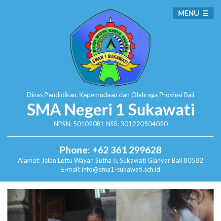
MENU
Dinas Pendidikan, Kepemudaan dan Olahraga
Provinsi Bali
SMA Negeri 1 Sukawati
NPSN: 50102081 NSS: 301220504020
Phone: +62 361 299628
Alamat:
Jalan Lettu Wayan Sutha II, Sukawati
Gianyar Bali 80582
E-mail: info@sma1-sukawati.sch.id