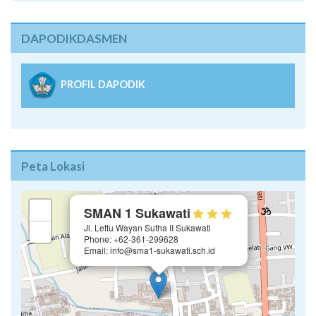
DAPODIKDASMEN
PROFIL DAPODIK
Peta Lokasi
×
+
SMAN 1 Sukawati
Jl. Lettu Wayan Sutha II Sukawati
−
Phone: +62-361-299628
Email: info@sma1-sukawati.sch.id