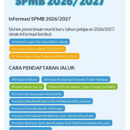
Informasi SPMB 2026/2027
Sistem penerimaan murid baru tahun pelajaran 2026/2027,
simak informasi berikut:
Informasi Lapor Diri dan Daftar Ulang
Petunjuk Teknis SPMB 2026/2027
SK Penetapan Daya Tampung (SMA/K 2026)
CARA PENDAFTARAN JALUR:
Afirmasi (Inklusi)
Afirmasi (Keluarga Ekonomi Tidak Mampu)
Mutasi (Anak Guru)
Mutasi (Perpindahan Tugas Orang Tua/Wali)
Prestasi (Kemampuan Akademik)
Prestasi (Akademik Sains, RisTek/Akademik Lainnya)
Prestasi (Nonakademik Olahraga)
Prestasi (Nonakademik Bahasa, Seni, dan Budaya Bali)
Prestasi (Bahasa, Seni, dan Budaya Non-Bali/Non Akademik Lain)