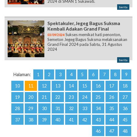
2024 di SMAN 1 Sukawati.
berita
Spektakuler, Jegeg Bagus Suksma
Kembali Adakan Grand Final
Sukses memikat hati penonton,
03/09/2024
Semeton Jegeg Bagus Suksma melaksanakan
Grand Final 2024 pada Sabtu, 31 Agustus
2024
berita
Halaman:
1
2
3
4
5
6
7
8
9
10
11
12
13
14
15
16
17
18
19
20
21
22
23
24
25
26
27
28
29
30
31
32
33
34
35
36
37
38
39
40
41
42
43
44
45
46
47
48