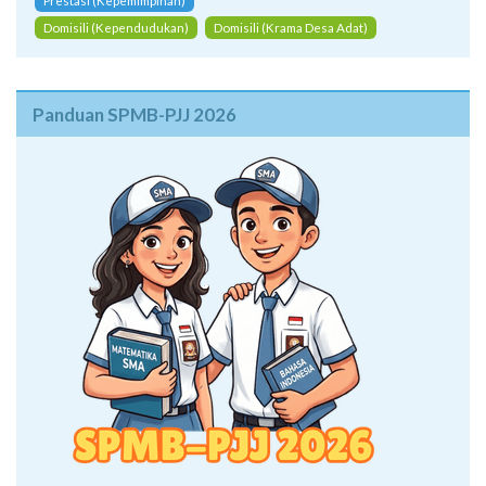
Prestasi (Kepemimpinan)
Domisili (Kependudukan)
Domisili (Krama Desa Adat)
Panduan SPMB-PJJ 2026