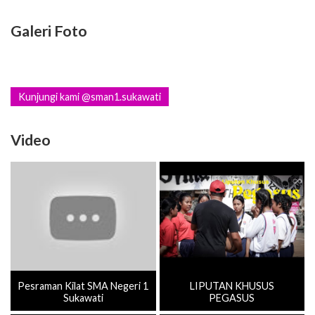
Galeri Foto
Kunjungi kami @sman1.sukawati
Video
Pesraman Kilat SMA Negeri 1
LIPUTAN KHUSUS
Sukawati
PEGASUS