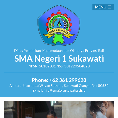
MENU
Dinas Pendidikan, Kepemudaan dan Olahraga
Provinsi Bali
SMA Negeri 1 Sukawati
NPSN: 50102081 NSS: 301220504020
Phone: +62 361 299628
Alamat:
Jalan Lettu Wayan Sutha II, Sukawati
Gianyar Bali 80582
E-mail: info@sma1-sukawati.sch.id