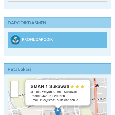
DAPODIKDASMEN
PROFIL DAPODIK
Peta Lokasi
×
+
SMAN 1 Sukawati
Jl. Lettu Wayan Sutha II Sukawati
−
Phone: +62-361-299628
Email: info@sma1-sukawati.sch.id