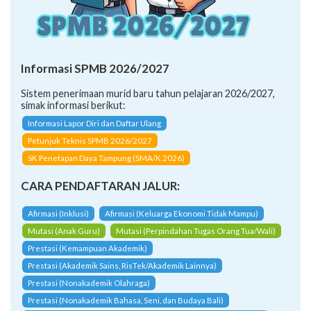
Informasi SPMB 2026/2027
Sistem penerimaan murid baru tahun pelajaran 2026/2027,
simak informasi berikut:
Informasi Lapor Diri dan Daftar Ulang
Petunjuk Teknis SPMB 2026/2027
SK Penetapan Daya Tampung (SMA/K 2026)
CARA PENDAFTARAN JALUR:
Afirmasi (Inklusi)
Afirmasi (Keluarga Ekonomi Tidak Mampu)
Mutasi (Anak Guru)
Mutasi (Perpindahan Tugas Orang Tua/Wali)
Prestasi (Kemampuan Akademik)
Prestasi (Akademik Sains, RisTek/Akademik Lainnya)
Prestasi (Nonakademik Olahraga)
Prestasi (Nonakademik Bahasa, Seni, dan Budaya Bali)