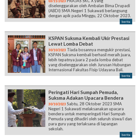
PRAJAS SKC X yang
03/11/2023
diselenggarakan oleh Ambalan Bima Drupadi
(ABDI) SMA Negeri 1 Sukawati berlangsung
dengan apik pada Minggu, 22 Oktober 2023.
berita
KSPAN Suksma Kembali Ukir Prestasi
Lewat Lomba Debat
Tiada bosannya mengukir prestasi,
30/10/2023
KSPAN Suksma kembali berhasil meraih juara,
lebih tepatnya juara 2 pada lomba debat
yang diselenggarakan oleh Jurusan Hubungan
Internasional Fakultas Fisip Udayana Bali.
berita
Peringati Hari Sumpah Pemuda,
Suksma Adakan Upacara Bendera
Sabtu, 28 Oktober 2023 SMA
30/10/2023
Negeri 1 Sukawati melaksanakan upacara
bendera untuk memperingati Hari Sumpah
Pemuda yang dihadiri oleh seluruh siswa/i dan
para guru yang terlaksana di lapangan
sekolah.
berita