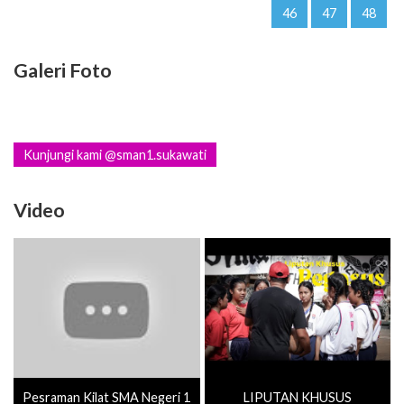
46
47
48
Galeri Foto
Kunjungi kami @sman1.sukawati
Video
Pesraman Kilat SMA Negeri 1
LIPUTAN KHUSUS