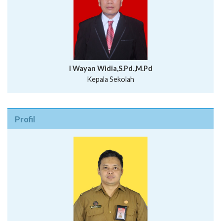
I Wayan Widia,S.Pd.,M.Pd
Kepala Sekolah
Profil