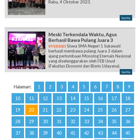
Rabu, 4 Oktober 2023.
berita
Meski Terkendala Waktu, Agus
Berhasil Bawa Pulang Juara 3
Siswa SMA Negeri 1 Sukawati
07/10/2023
berhasil membawa pulang Juara 3 dalam
ajang perlombaan Monolog Eternals Nasional
yang diselenggarakan oleh FEB Unud
(Fakultas Ekonomi dan Bisnis Udayana).
berita
Halaman:
1
2
3
4
5
6
7
8
9
10
11
12
13
14
15
16
17
18
19
20
21
22
23
24
25
26
27
28
29
30
31
32
33
34
35
36
37
38
39
40
41
42
43
44
45