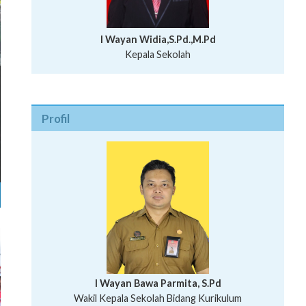
I Wayan Widia,S.Pd.,M.Pd
Kepala Sekolah
Profil
I Wayan Bawa Parmita, S.Pd
I Wayan Gede Aditya Pratita, S.Pd., M.Sn
Wakil Kepala Sekolah Bidang Kurikulum
Ni Wayan Nopi Sutantri, S.Pd.
Putu Suhartana, S.Pd.