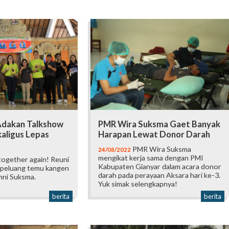
Adakan Talkshow
PMR Wira Suksma Gaet Banyak
kaligus Lepas
Harapan Lewat Donor Darah
PMR Wira Suksma
24/08/2022
mengikat kerja sama dengan PMI
together again! Reuni
Kabupaten Gianyar dalam acara donor
peluang temu kangen
darah pada perayaan Aksara hari ke-3.
mni Suksma.
Yuk simak selengkapnya!
berita
berita