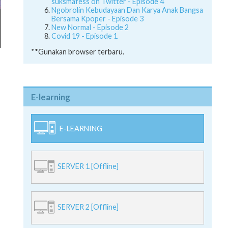
suksmafess on Twitter - Episode 4
Ngobrolin Kebudayaan Dan Karya Anak Bangsa
Bersama Kpoper - Episode 3
New Normal - Episode 2
Covid 19 - Episode 1
**Gunakan browser terbaru.
E-learning
E-LEARNING
SERVER 1 [Offline]
SERVER 2 [Offline]