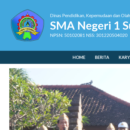
Dinas Pendidikan, Kepemudaan dan Ola
SMA Negeri 1 S
NPSN: 50102081 NSS: 301220504020
HOME
BERITA
KARY