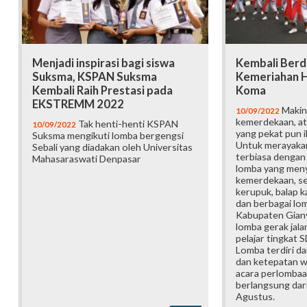
Menjadi inspirasi bagi siswa
Kembali Berd
Suksma, KSPAN Suksma
Kemeriahan H
Kembali Raih Prestasi pada
Koma
EKSTREMM 2022
Makin
10/09/2022
kemerdekaan, a
Tak henti-henti KSPAN
10/09/2022
yang pekat pun i
Suksma mengikuti lomba bergengsi
Untuk merayakan
Sebali yang diadakan oleh Universitas
terbiasa dengan 
Mahasaraswati Denpasar
lomba yang men
kemerdekaan, se
kerupuk, balap k
dan berbagai lom
Kabupaten Gianya
lomba gerak jalan
pelajar tingkat 
Lomba terdiri dar
dan ketepatan w
acara perlombaa
berlangsung dar
Agustus.