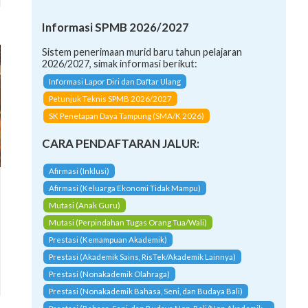
Informasi SPMB 2026/2027
Sistem penerimaan murid baru tahun pelajaran
2026/2027, simak informasi berikut:
Informasi Lapor Diri dan Daftar Ulang
Petunjuk Teknis SPMB 2026/2027
SK Penetapan Daya Tampung (SMA/K 2026)
CARA PENDAFTARAN JALUR:
Afirmasi (Inklusi)
Afirmasi (Keluarga Ekonomi Tidak Mampu)
Mutasi (Anak Guru)
Mutasi (Perpindahan Tugas Orang Tua/Wali)
Prestasi (Kemampuan Akademik)
Prestasi (Akademik Sains, RisTek/Akademik Lainnya)
Prestasi (Nonakademik Olahraga)
Prestasi (Nonakademik Bahasa, Seni, dan Budaya Bali)