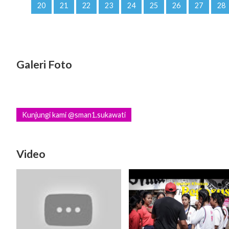
20
21
22
23
24
25
26
27
28
Galeri Foto
Kunjungi kami @sman1.sukawati
Video