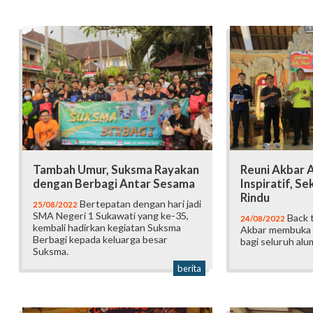
Tambah Umur, Suksma Rayakan
Reuni Akbar 
dengan Berbagi Antar Sesama
Inspiratif, Se
Rindu
Bertepatan dengan hari jadi
25/08/2022
SMA Negeri 1 Sukawati yang ke-35,
Back 
24/08/2022
kembali hadirkan kegiatan Suksma
Akbar membuka 
Berbagi kepada keluarga besar
bagi seluruh alu
Suksma.
berita