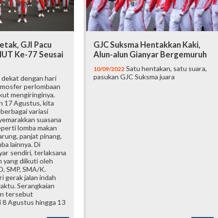
etak, GJI Pacu
GJC Suksma Hentakkan Kaki,
UT Ke-77 Seusai
Alun-alun Gianyar Bergemuruh
Satu hentakan, satu suara,
10/09/2022
pasukan GJC Suksma juara
 dekat dengan hari
tmosfer perlombaan
kut mengiringinya.
 17 Agustus, kita
berbagai variasi
yemarakkan suasana
perti lomba makan
arung, panjat pinang,
ba lainnya. Di
r sendiri, terlaksana
 yang diikuti oleh
SD, SMP, SMA/K.
i gerak jalan indah
aktu. Serangkaian
n tersebut
i 8 Agustus hingga 13