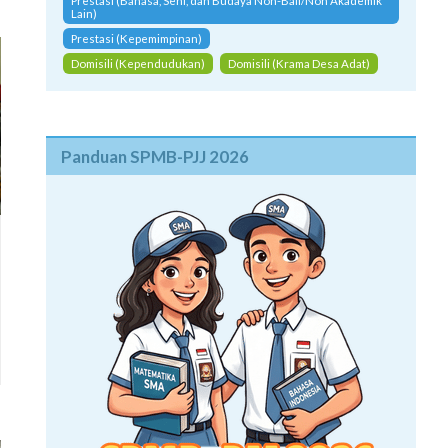
Prestasi (Bahasa, Seni, dan Budaya Non-Bali/Non Akademik
Lain)
Prestasi (Kepemimpinan)
Domisili (Kependudukan)
Domisili (Krama Desa Adat)
Panduan SPMB-PJJ 2026