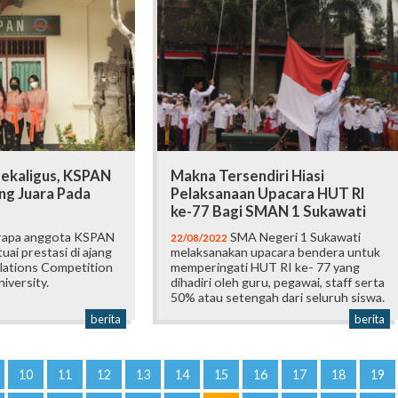
Sekaligus, KSPAN
Makna Tersendiri Hiasi
g Juara Pada
Pelaksanaan Upacara HUT RI
ke-77 Bagi SMAN 1 Sukawati
apa anggota KSPAN
SMA Negeri 1 Sukawati
22/08/2022
uai prestasi di ajang
melaksanakan upacara bendera untuk
elations Competition
memperingati HUT RI ke- 77 yang
iversity.
dihadiri oleh guru, pegawai, staff serta
50% atau setengah dari seluruh siswa.
berita
berita
10
11
12
13
14
15
16
17
18
19