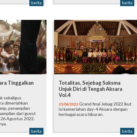
berita
berita
ara Tinggalkan
Totalitas, Sejebag Suksma
Unjuk Diri di Tengah Aksara
Vol.4
k sekaligus
ra dimeriahkan
Grand final Jebag 2022 ikut
25/08/2022
ump, penampilan
isi kemeriahan day-4 Aksara dengan
nampilan dari guest
berbagai acara hiburan.
, 26 Agustus 2022.
nya.
berita
berita