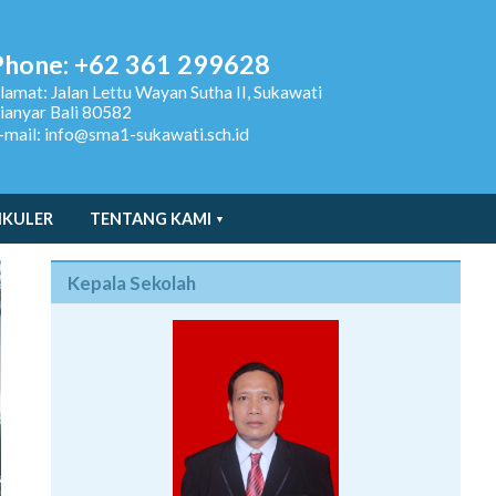
Phone: +62 361 299628
lamat:
Jalan Lettu Wayan Sutha II, Sukawati
ianyar Bali 80582
-mail: info@sma1-sukawati.sch.id
IKULER
TENTANG KAMI
Kepala Sekolah