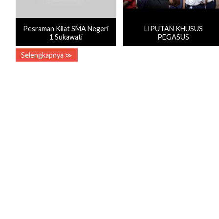
Pesraman Kilat SMA Negeri
LIPUTAN KHUSUS
1 Sukawati
PEGASUS
Selengkapnya ≫