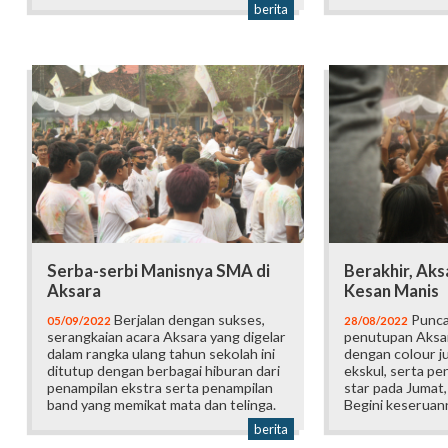
berita
Serba-serbi Manisnya SMA di
Berakhir, Aks
Aksara
Kesan Manis
Berjalan dengan sukses,
Punca
05/09/2022
28/08/2022
serangkaian acara Aksara yang digelar
penutupan Aksa
dalam rangka ulang tahun sekolah ini
dengan colour j
ditutup dengan berbagai hiburan dari
ekskul, serta pe
penampilan ekstra serta penampilan
star pada Jumat
band yang memikat mata dan telinga.
Begini keseruan
berita