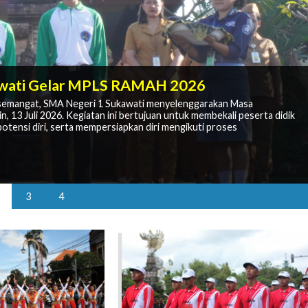
 Kembali Bersekolah untuk Meraih Masa
awati Gelar MPLS RAMAH 2026
Kesan Semangat Kebersamaan
semangat, SMA Negeri 1 Sukawati menyelenggarakan Masa
egeri 1 Sukawati
13 Juli 2026. Kegiatan ini bertujuan untuk membekali peserta didik
egeri 1 Sukawati yang dilaksanakan pada Jumat, 17 Juli 2026.
MB PJJ SMA membuka kesempatan bagi masyarakat untuk melanjutkan
 guna membangun semangat berprestasi dan karakter unggul di
tensi diri, serta mempersiapkan diri mengikuti proses
gan SMAN 1 Sukawati sebagai sekolah induk penyelenggara di Provinsi
elah dinyatakan diterima melalui Sistem Penerimaan Murid Baru
3
4