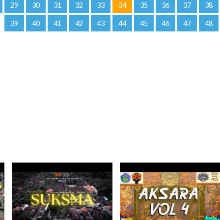
29
30
31
32
33
34
35
36
37
38
39
40
41
42
43
44
45
46
47
48