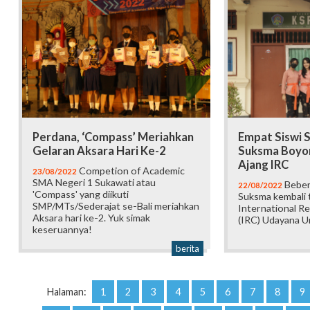
Perdana, ‘Compass’ Meriahkan
Empat Siswi 
Gelaran Aksara Hari Ke-2
Suksma Boyon
Ajang IRC
Competion of Academic
23/08/2022
SMA Negeri 1 Sukawati atau
Beber
22/08/2022
'Compass' yang diikuti
Suksma kembali t
SMP/MTs/Sederajat se-Bali meriahkan
International R
Aksara hari ke-2. Yuk simak
(IRC) Udayana Un
keseruannya!
berita
Halaman:
1
2
3
4
5
6
7
8
9