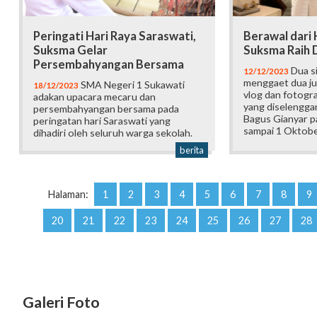
Peringati Hari Raya Saraswati,
Berawal dari 
Suksma Gelar
Suksma Raih 
Persembahyangan Bersama
Dua s
12/12/2023
menggaet dua ju
SMA Negeri 1 Sukawati
18/12/2023
vlog dan fotogra
adakan upacara mecaru dan
yang diselengga
persembahyangan bersama pada
Bagus Gianyar pa
peringatan hari Saraswati yang
sampai 1 Oktobe
dihadiri oleh seluruh warga sekolah.
berita
Halaman:
1
2
3
4
5
6
7
8
9
20
21
22
23
24
25
26
27
28
Galeri Foto