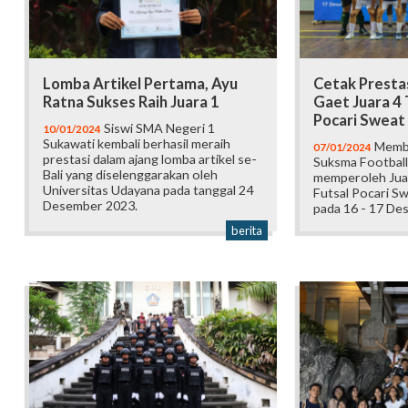
Lomba Artikel Pertama, Ayu
Cetak Prestas
Ratna Sukses Raih Juara 1
Gaet Juara 4
Pocari Sweat
Siswi SMA Negeri 1
10/01/2024
Sukawati kembali berhasil meraih
Memba
07/01/2024
prestasi dalam ajang lomba artikel se-
Suksma Football 
Bali yang diselenggarakan oleh
memperoleh Jua
Universitas Udayana pada tanggal 24
Futsal Pocari Sw
Desember 2023.
pada 16 - 17 De
berita