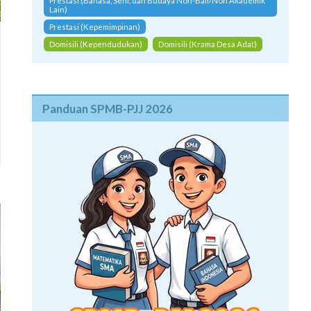
Prestasi (Bahasa, Seni, dan Budaya Non-Bali/Non Akademik
Lain)
Prestasi (Kepemimpinan)
Domisili (Kependudukan)
Domisili (Krama Desa Adat)
Panduan SPMB-PJJ 2026