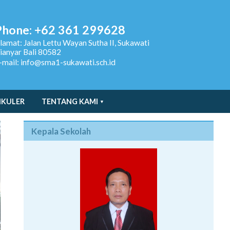
Phone: +62 361 299628
lamat:
Jalan Lettu Wayan Sutha II, Sukawati
ianyar Bali 80582
-mail: info@sma1-sukawati.sch.id
IKULER
TENTANG KAMI
Kepala Sekolah