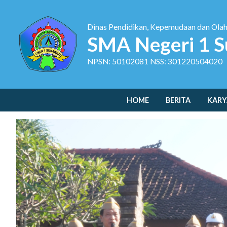
Dinas Pendidikan, Kepemudaan dan Ola
SMA Negeri 1 S
NPSN: 50102081 NSS: 301220504020
HOME
BERITA
KARY