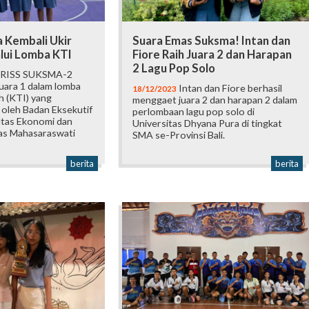
 Kembali Ukir
Suara Emas Suksma! Intan dan
lui Lomba KTI
Fiore Raih Juara 2 dan Harapan
2 Lagu Pop Solo
RISS SUKSMA-2
juara 1 dalam lomba
Intan dan Fiore berhasil
18/12/2023
ah (KTI) yang
menggaet juara 2 dan harapan 2 dalam
 oleh Badan Eksekutif
perlombaan lagu pop solo di
ltas Ekonomi dan
Universitas Dhyana Pura di tingkat
tas Mahasaraswati
SMA se-Provinsi Bali.
berita
berita