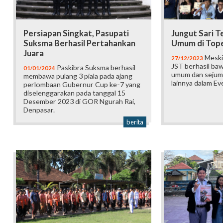
Persiapan Singkat, Pasupati
Jungut Sari T
Suksma Berhasil Pertahankan
Umum di Tope
Juara
Meski 
27/12/2023
JST berhasil baw
Paskibra Suksma berhasil
01/01/2024
umum dan sejum
membawa pulang 3 piala pada ajang
lainnya dalam Ev
perlombaan Gubernur Cup ke-7 yang
diselenggarakan pada tanggal 15
Desember 2023 di GOR Ngurah Rai,
Denpasar.
berita