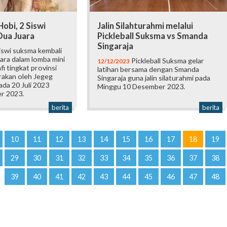
Hobi, 2 Siswi
Jalin Silahturahmi melalui
Dua Juara
Pickleball Suksma vs Smanda
Singaraja
iswi suksma kembali
ara dalam lomba mini
Pickleball Suksma gelar
12/12/2023
fi tingkat provinsi
latihan bersama dengan Smanda
rakan oleh Jegeg
Singaraja guna jalin silaturahmi pada
da 20 Juli 2023
Minggu 10 Desember 2023.
r 2023.
berita
berita
10
11
12
13
14
15
16
17
18
19
29
30
31
32
33
34
35
36
37
38
39
40
41
42
43
44
45
46
47
48