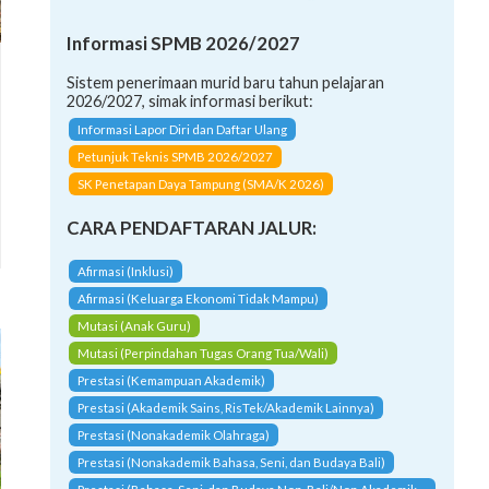
Informasi SPMB 2026/2027
Sistem penerimaan murid baru tahun pelajaran
2026/2027, simak informasi berikut:
Informasi Lapor Diri dan Daftar Ulang
Petunjuk Teknis SPMB 2026/2027
SK Penetapan Daya Tampung (SMA/K 2026)
CARA PENDAFTARAN JALUR:
Afirmasi (Inklusi)
Afirmasi (Keluarga Ekonomi Tidak Mampu)
Mutasi (Anak Guru)
Mutasi (Perpindahan Tugas Orang Tua/Wali)
Prestasi (Kemampuan Akademik)
Prestasi (Akademik Sains, RisTek/Akademik Lainnya)
Prestasi (Nonakademik Olahraga)
Prestasi (Nonakademik Bahasa, Seni, dan Budaya Bali)