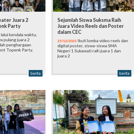
eater Juara 2
Sejumlah Siswa Suksma Raih
nk Party
Juara Video Reels dan Poster
dalam CEC
lalui kendala waktu,
a pulang juara 2
Ikuti lomba video reels dan
25/12/2023
lah penghargaan
digital poster, siswa-siswa SMA
ent Topenk Party.
Negeri 1 Sukawati raih juara 1 dan
juara 2
berita
berita