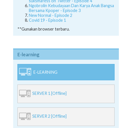
suksmafess on Twitter - Episode 4
Ngobrolin Kebudayaan Dan Karya Anak Bangsa
Bersama Kpoper - Episode 3
New Normal - Episode 2
Covid 19 - Episode 1
**Gunakan browser terbaru.
E-learning
E-LEARNING
SERVER 1 [Offline]
SERVER 2 [Offline]