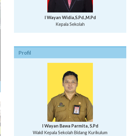
I Wayan Widia,S.Pd.,M.Pd
Kepala Sekolah
Profil
I Wayan Bawa Parmita, S.Pd
I Wayan Gede Aditya Pratita, S.Pd., M.Sn
Wakil Kepala Sekolah Bidang Kurikulum
Ni Wayan Nopi Sutantri, S.Pd.
Putu Suhartana, S.Pd.