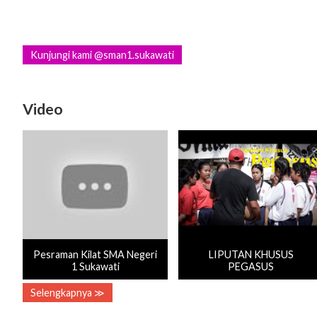
Kunjungi kami @sman1.sukawati
Video
Pesraman Kilat SMA Negeri
LIPUTAN KHUSUS
1 Sukawati
PEGASUS
Selengkapnya ≫