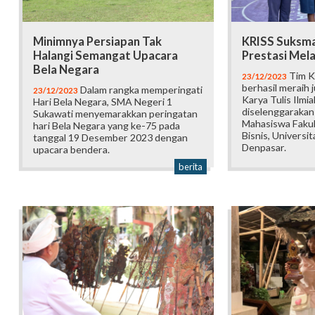
Minimnya Persiapan Tak
KRISS Suksma
Halangi Semangat Upacara
Prestasi Mela
Bela Negara
Tim K
23/12/2023
berhasil meraih 
Dalam rangka memperingati
23/12/2023
Karya Tulis Ilmi
Hari Bela Negara, SMA Negeri 1
diselenggarakan
Sukawati menyemarakkan peringatan
Mahasiswa Faku
hari Bela Negara yang ke-75 pada
Bisnis, Universi
tanggal 19 Desember 2023 dengan
Denpasar.
upacara bendera.
berita