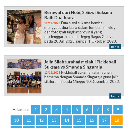
Dua siswi suksma kembali
12/12/2023
menggaet dua juara dalam lomba mini vlog
dan fotografi tingkat provinsi yang
diselenggarakan oleh Jegeg Bagus Gianyar
pada 20 Juli 2023 sampai 1 Oktober 2023.
berita
Jalin Silahturahmi melalui Pickleball
Suksma vs Smanda Singaraja
Pickleball Suksma gelar latihan
12/12/2023
bersama dengan Smanda Singaraja guna jalin
silaturahmi pada Minggu 10 Desember 2023.
berita
Halaman:
1
2
3
4
5
6
7
8
9
10
11
12
13
14
15
16
17
18
19
20
21
22
23
24
25
26
27
28
29
30
31
32
33
34
35
36