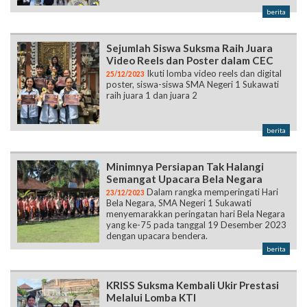
Sejumlah Siswa Suksma Raih Juara
Video Reels dan Poster dalam CEC
Ikuti lomba video reels dan digital
25/12/2023
poster, siswa-siswa SMA Negeri 1 Sukawati
raih juara 1 dan juara 2
berita
Minimnya Persiapan Tak Halangi
Semangat Upacara Bela Negara
Dalam rangka memperingati Hari
23/12/2023
Bela Negara, SMA Negeri 1 Sukawati
menyemarakkan peringatan hari Bela Negara
yang ke-75 pada tanggal 19 Desember 2023
dengan upacara bendera.
berita
KRISS Suksma Kembali Ukir Prestasi
Melalui Lomba KTI
Tim KRISS SUKSMA-2 berhasil
23/12/2023
meraih juara 1 dalam lomba Karya Tulis Ilmiah
(KTI) yang diselenggarakan oleh Badan
Eksekutif Mahasiswa Fakultas Ekonomi dan