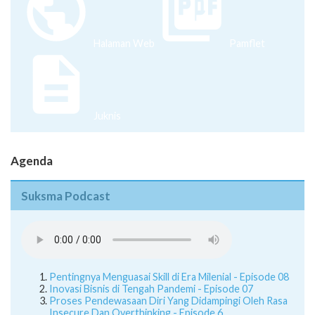
Halaman Web
Pamflet
Juknis
Agenda
Suksma Podcast
Pentingnya Menguasai Skill di Era Milenial - Episode 08
Inovasi Bisnis di Tengah Pandemi - Episode 07
Proses Pendewasaan Diri Yang Didampingi Oleh Rasa
Insecure Dan Overthinking - Episode 6
Serba Serbi Sekolah Online - Episode 5
Here's a helpful guide for you to using suksmafess on
Twitter - Episode 4