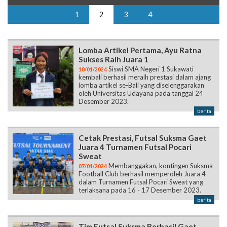
Lomba Artikel Pertama, Ayu Ratna
Sukses Raih Juara 1
Siswi SMA Negeri 1 Sukawati
10/01/2024
kembali berhasil meraih prestasi dalam ajang
lomba artikel se-Bali yang diselenggarakan
oleh Universitas Udayana pada tanggal 24
Desember 2023.
berita
Cetak Prestasi, Futsal Suksma Gaet
Juara 4 Turnamen Futsal Pocari
Sweat
Membanggakan, kontingen Suksma
07/01/2024
Football Club berhasil memperoleh Juara 4
dalam Turnamen Futsal Pocari Sweat yang
terlaksana pada 16 - 17 Desember 2023.
berita
Tim Futsal Suksma Berhasil Gaet
Juara 4 Liga Pelajar Futsal Gianyar
Tim Futsal Suksma berhasil meraih
01/01/2024
Juara 4 dalam Liga Pelajar Futsal Gianyar