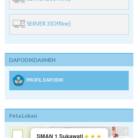
SERVER 3 [Offline]
DAPODIKDASMEN
PROFIL DAPODIK
Peta Lokasi
×
+
SMAN 1 Sukawati
Jl. Lettu Wayan Sutha II Sukawati
−
Phone: +62-361-299628
Email: info@sma1-sukawati.sch.id