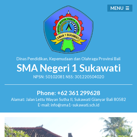
MENU
Dinas Pendidikan, Kepemudaan dan Olahraga
Provinsi Bali
SMA Negeri 1 Sukawati
NPSN: 50102081 NSS: 301220504020
Phone: +62 361 299628
Alamat:
Jalan Lettu Wayan Sutha II, Sukawati
Gianyar Bali 80582
E-mail: info@sma1-sukawati.sch.id