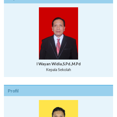
I Wayan Widia,S.Pd.,M.Pd
Kepala Sekolah
Profil