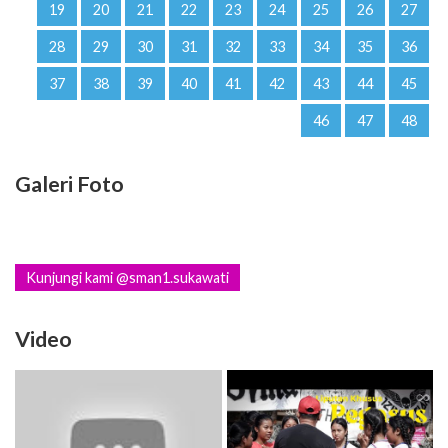
37
38
39
40
41
42
43
44
45
46
47
48
Galeri Foto
Kunjungi kami @sman1.sukawati
Video