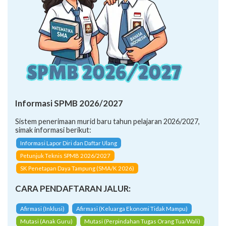
Informasi SPMB 2026/2027
Sistem penerimaan murid baru tahun pelajaran 2026/2027,
simak informasi berikut:
Informasi Lapor Diri dan Daftar Ulang
Petunjuk Teknis SPMB 2026/2027
SK Penetapan Daya Tampung (SMA/K 2026)
CARA PENDAFTARAN JALUR:
Afirmasi (Inklusi)
Afirmasi (Keluarga Ekonomi Tidak Mampu)
Mutasi (Anak Guru)
Mutasi (Perpindahan Tugas Orang Tua/Wali)
Prestasi (Kemampuan Akademik)
Prestasi (Akademik Sains, RisTek/Akademik Lainnya)