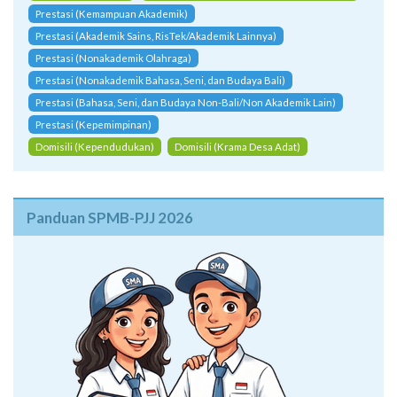
Prestasi (Nonakademik Olahraga)
Prestasi (Nonakademik Bahasa, Seni, dan Budaya Bali)
Prestasi (Bahasa, Seni, dan Budaya Non-Bali/Non Akademik Lain)
Prestasi (Kepemimpinan)
Domisili (Kependudukan)
Domisili (Krama Desa Adat)
Panduan SPMB-PJJ 2026