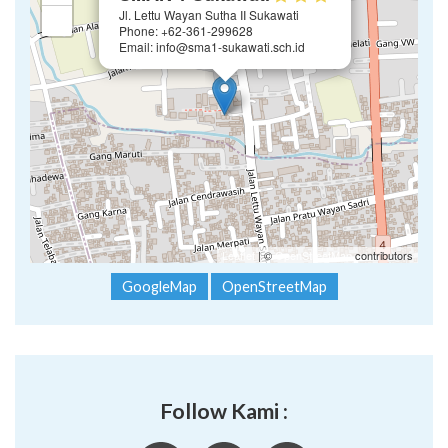
Leaflet
| ©
OpenStreetMap
contributors
GoogleMap
OpenStreetMap
Follow Kami :