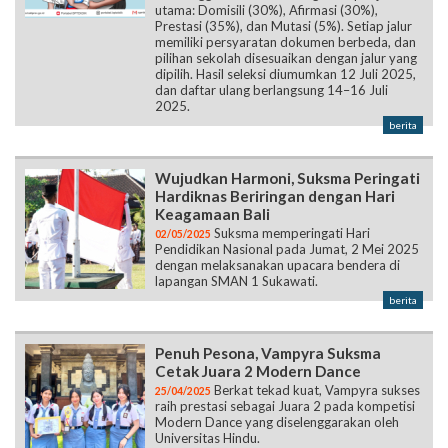
utama: Domisili (30%), Afirmasi (30%),
Prestasi (35%), dan Mutasi (5%). Setiap jalur
memiliki persyaratan dokumen berbeda, dan
pilihan sekolah disesuaikan dengan jalur yang
dipilih. Hasil seleksi diumumkan 12 Juli 2025,
dan daftar ulang berlangsung 14–16 Juli
2025.
berita
Wujudkan Harmoni, Suksma Peringati
Hardiknas Beriringan dengan Hari
Keagamaan Bali
Suksma memperingati Hari
02/05/2025
Pendidikan Nasional pada Jumat, 2 Mei 2025
dengan melaksanakan upacara bendera di
lapangan SMAN 1 Sukawati.
berita
Penuh Pesona, Vampyra Suksma
Cetak Juara 2 Modern Dance
Berkat tekad kuat, Vampyra sukses
25/04/2025
raih prestasi sebagai Juara 2 pada kompetisi
Modern Dance yang diselenggarakan oleh
Universitas Hindu.