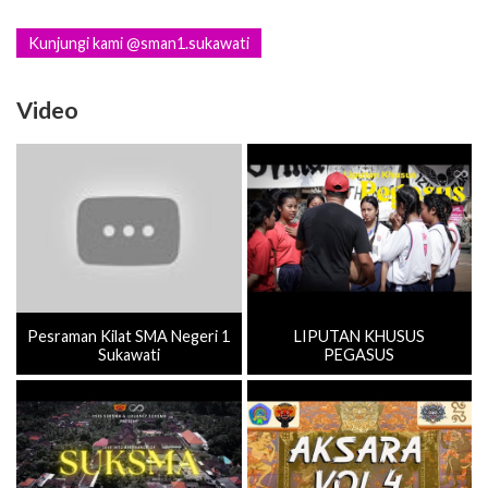
Kunjungi kami @sman1.sukawati
Video
Pesraman Kilat SMA Negeri 1
LIPUTAN KHUSUS
Sukawati
PEGASUS