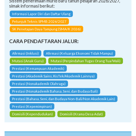
Sistem penerimaan murid baru tahun pelajaran 2026/2027,
simak informasi berikut:
Informasi Lapor Diri dan Daftar Ulang
Petunjuk Teknis SPMB 2026/2027
SK Penetapan Daya Tampung (SMA/K 2026)
CARA PENDAFTARAN JALUR:
Afirmasi (Inklusi)
Afirmasi (Keluarga Ekonomi Tidak Mampu)
Mutasi (Anak Guru)
Mutasi (Perpindahan Tugas Orang Tua/Wali)
Prestasi (Kemampuan Akademik)
Prestasi (Akademik Sains, RisTek/Akademik Lainnya)
Prestasi (Nonakademik Olahraga)
Prestasi (Nonakademik Bahasa, Seni, dan Budaya Bali)
Prestasi (Bahasa, Seni, dan Budaya Non-Bali/Non Akademik Lain)
Prestasi (Kepemimpinan)
Domisili (Kependudukan)
Domisili (Krama Desa Adat)