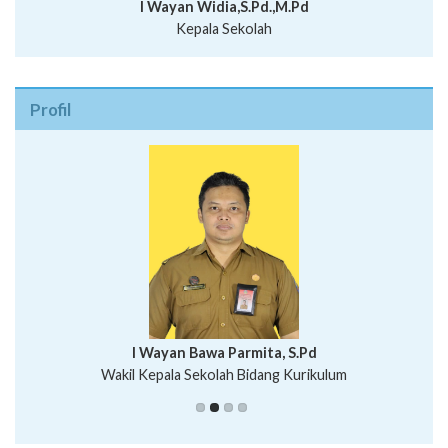
I Wayan Widia,S.Pd.,M.Pd
Kepala Sekolah
Profil
I Wayan Bawa Parmita, S.Pd
I Wayan Gede Aditya Pratita, S.Pd., M.Sn
Wakil Kepala Sekolah Bidang Kurikulum
Ni Wayan Nopi Sutantri, S.Pd.
Putu Suhartana, S.Pd.