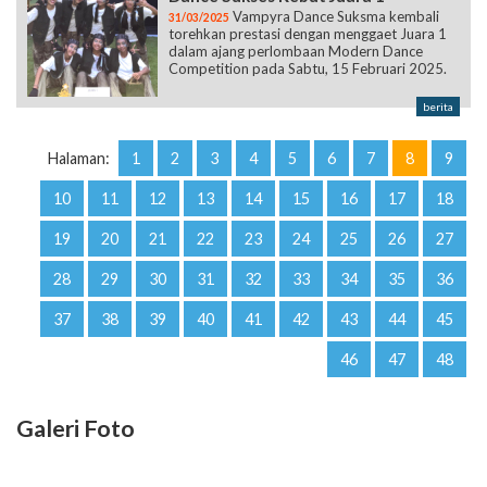
Vampyra Dance Suksma kembali
31/03/2025
torehkan prestasi dengan menggaet Juara 1
dalam ajang perlombaan Modern Dance
Competition pada Sabtu, 15 Februari 2025.
berita
Halaman:
1
2
3
4
5
6
7
8
9
10
11
12
13
14
15
16
17
18
19
20
21
22
23
24
25
26
27
28
29
30
31
32
33
34
35
36
37
38
39
40
41
42
43
44
45
46
47
48
Galeri Foto