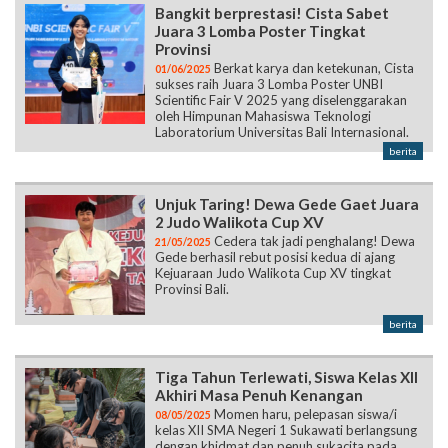
Bangkit berprestasi! Cista Sabet
Juara 3 Lomba Poster Tingkat
Provinsi
Berkat karya dan ketekunan, Cista
01/06/2025
sukses raih Juara 3 Lomba Poster UNBI
Scientific Fair V 2025 yang diselenggarakan
oleh Himpunan Mahasiswa Teknologi
Laboratorium Universitas Bali Internasional.
berita
Unjuk Taring! Dewa Gede Gaet Juara
2 Judo Walikota Cup XV
Cedera tak jadi penghalang! Dewa
21/05/2025
Gede berhasil rebut posisi kedua di ajang
Kejuaraan Judo Walikota Cup XV tingkat
Provinsi Bali.
berita
Tiga Tahun Terlewati, Siswa Kelas XII
Akhiri Masa Penuh Kenangan
Momen haru, pelepasan siswa/i
08/05/2025
kelas XII SMA Negeri 1 Sukawati berlangsung
dengan khidmat dan penuh sukacita pada