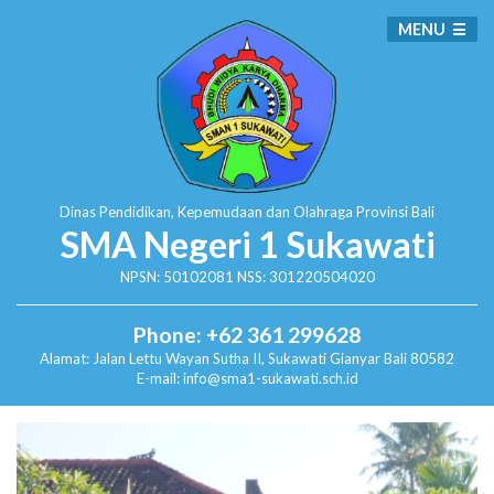
MENU
Dinas Pendidikan, Kepemudaan dan Olahraga
Provinsi Bali
SMA Negeri 1 Sukawati
NPSN: 50102081 NSS: 301220504020
Phone: +62 361 299628
Alamat:
Jalan Lettu Wayan Sutha II, Sukawati
Gianyar Bali 80582
E-mail: info@sma1-sukawati.sch.id