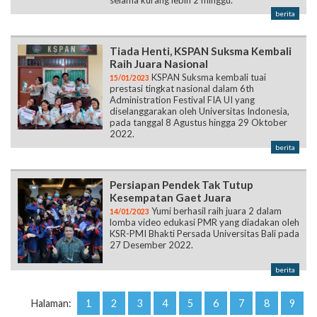
selama kurang lebih 2 minggu.
berita
Tiada Henti, KSPAN Suksma Kembali
Raih Juara Nasional
KSPAN Suksma kembali tuai
15/01/2023
prestasi tingkat nasional dalam 6th
Administration Festival FIA UI yang
diselanggarakan oleh Universitas Indonesia,
pada tanggal 8 Agustus hingga 29 Oktober
2022.
berita
Persiapan Pendek Tak Tutup
Kesempatan Gaet Juara
Yumi berhasil raih juara 2 dalam
14/01/2023
lomba video edukasi PMR yang diadakan oleh
KSR-PMI Bhakti Persada Universitas Bali pada
27 Desember 2022.
berita
Halaman:
1
2
3
4
5
6
7
8
9