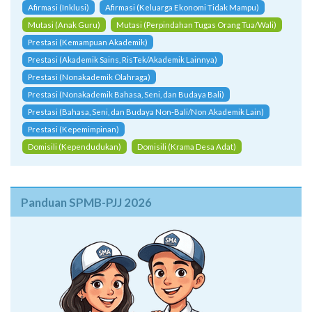
Afirmasi (Inklusi)
Afirmasi (Keluarga Ekonomi Tidak Mampu)
Mutasi (Anak Guru)
Mutasi (Perpindahan Tugas Orang Tua/Wali)
Prestasi (Kemampuan Akademik)
Prestasi (Akademik Sains, RisTek/Akademik Lainnya)
Prestasi (Nonakademik Olahraga)
Prestasi (Nonakademik Bahasa, Seni, dan Budaya Bali)
Prestasi (Bahasa, Seni, dan Budaya Non-Bali/Non Akademik Lain)
Prestasi (Kepemimpinan)
Domisili (Kependudukan)
Domisili (Krama Desa Adat)
Panduan SPMB-PJJ 2026