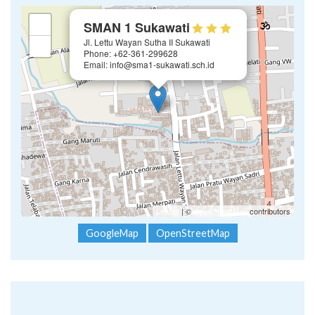
×
+
SMAN 1 Sukawati
Jl. Lettu Wayan Sutha II Sukawati
−
Phone: +62-361-299628
Email: info@sma1-sukawati.sch.id
Leaflet
| ©
OpenStreetMap
contributors
GoogleMap
OpenStreetMap