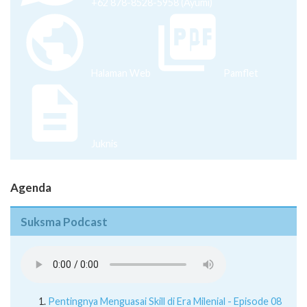
+62 878-8528-5958 (Ayumi)
Halaman Web
Pamflet
Juknis
Agenda
Suksma Podcast
Pentingnya Menguasai Skill di Era Milenial - Episode 08