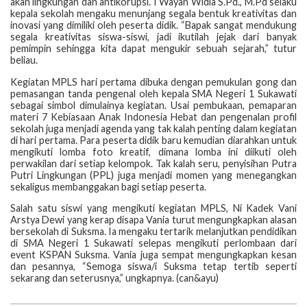
akan lingkungan dan antikorupsi. I Wayan Widia S.Pd., M.Pd selaku
kepala sekolah mengaku menunjang segala bentuk kreativitas dan
inovasi yang dimiliki oleh peserta didik. “Bapak sangat mendukung
segala kreativitas siswa-siswi, jadi ikutilah jejak dari banyak
pemimpin sehingga kita dapat mengukir sebuah sejarah,” tutur
beliau.
Kegiatan MPLS hari pertama dibuka dengan pemukulan gong dan
pemasangan tanda pengenal oleh kepala SMA Negeri 1 Sukawati
sebagai simbol dimulainya kegiatan. Usai pembukaan, pemaparan
materi 7 Kebiasaan Anak Indonesia Hebat dan pengenalan profil
sekolah juga menjadi agenda yang tak kalah penting dalam kegiatan
di hari pertama. Para peserta didik baru kemudian diarahkan untuk
mengikuti lomba foto kreatif, dimana lomba ini diikuti oleh
perwakilan dari setiap kelompok. Tak kalah seru, penyisihan Putra
Putri Lingkungan (PPL) juga menjadi momen yang menegangkan
sekaligus membanggakan bagi setiap peserta.
Salah satu siswi yang mengikuti kegiatan MPLS, Ni Kadek Vani
Arstya Dewi yang kerap disapa Vania turut mengungkapkan alasan
bersekolah di Suksma. Ia mengaku tertarik melanjutkan pendidikan
di SMA Negeri 1 Sukawati selepas mengikuti perlombaan dari
event KSPAN Suksma. Vania juga sempat mengungkapkan kesan
dan pesannya, “Semoga siswa/i Suksma tetap tertib seperti
sekarang dan seterusnya,” ungkapnya. (can&ayu)