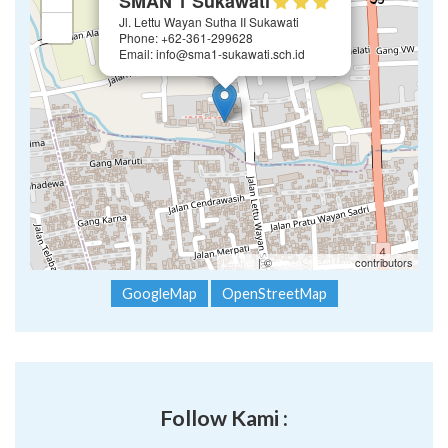
SMAN 1 Sukawati
Jl. Lettu Wayan Sutha II Sukawati
−
Phone: +62-361-299628
Email: info@sma1-sukawati.sch.id
Leaflet
| ©
OpenStreetMap
contributors
GoogleMap
OpenStreetMap
Follow Kami :