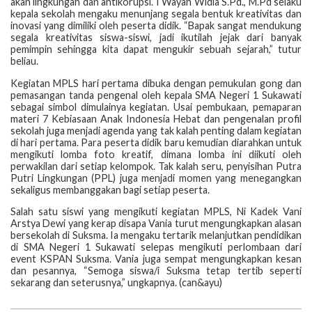
akan lingkungan dan antikorupsi. I Wayan Widia S.Pd., M.Pd selaku
kepala sekolah mengaku menunjang segala bentuk kreativitas dan
inovasi yang dimiliki oleh peserta didik. “Bapak sangat mendukung
segala kreativitas siswa-siswi, jadi ikutilah jejak dari banyak
pemimpin sehingga kita dapat mengukir sebuah sejarah,” tutur
beliau.
Kegiatan MPLS hari pertama dibuka dengan pemukulan gong dan
pemasangan tanda pengenal oleh kepala SMA Negeri 1 Sukawati
sebagai simbol dimulainya kegiatan. Usai pembukaan, pemaparan
materi 7 Kebiasaan Anak Indonesia Hebat dan pengenalan profil
sekolah juga menjadi agenda yang tak kalah penting dalam kegiatan
di hari pertama. Para peserta didik baru kemudian diarahkan untuk
mengikuti lomba foto kreatif, dimana lomba ini diikuti oleh
perwakilan dari setiap kelompok. Tak kalah seru, penyisihan Putra
Putri Lingkungan (PPL) juga menjadi momen yang menegangkan
sekaligus membanggakan bagi setiap peserta.
Salah satu siswi yang mengikuti kegiatan MPLS, Ni Kadek Vani
Arstya Dewi yang kerap disapa Vania turut mengungkapkan alasan
bersekolah di Suksma. Ia mengaku tertarik melanjutkan pendidikan
di SMA Negeri 1 Sukawati selepas mengikuti perlombaan dari
event KSPAN Suksma. Vania juga sempat mengungkapkan kesan
dan pesannya, “Semoga siswa/i Suksma tetap tertib seperti
sekarang dan seterusnya,” ungkapnya. (can&ayu)