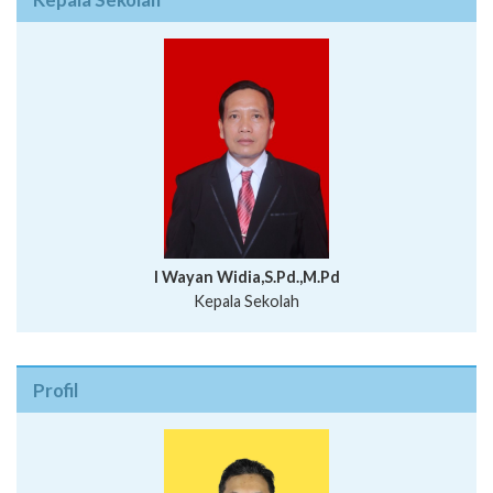
I Wayan Widia,S.Pd.,M.Pd
Kepala Sekolah
Profil