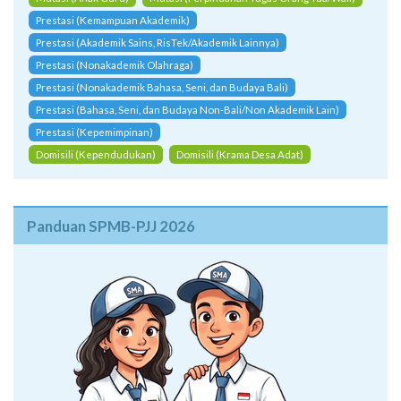
Prestasi (Kemampuan Akademik)
Prestasi (Akademik Sains, RisTek/Akademik Lainnya)
Prestasi (Nonakademik Olahraga)
Prestasi (Nonakademik Bahasa, Seni, dan Budaya Bali)
Prestasi (Bahasa, Seni, dan Budaya Non-Bali/Non Akademik Lain)
Prestasi (Kepemimpinan)
Domisili (Kependudukan)
Domisili (Krama Desa Adat)
Panduan SPMB-PJJ 2026