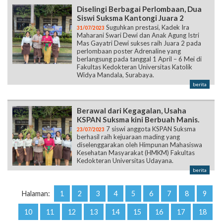
Diselingi Berbagai Perlombaan, Dua
Siswi Suksma Kantongi Juara 2
Suguhkan prestasi, Kadek Ira
31/07/2023
Maharani Swari Dewi dan Anak Agung Istri
Mas Gayatri Dewi sukses raih Juara 2 pada
perlombaan poster Adrenaline yang
berlangsung pada tanggal 1 April – 6 Mei di
Fakultas Kedokteran Universitas Katolik
Widya Mandala, Surabaya.
berita
Berawal dari Kegagalan, Usaha
KSPAN Suksma kini Berbuah Manis.
7 siswi anggota KSPAN Suksma
23/07/2023
berhasil raih kejuaraan mading yang
diselenggarakan oleh Himpunan Mahasiswa
Kesehatan Masyarakat (HMKM) Fakultas
Kedokteran Universitas Udayana.
berita
Halaman:
1
2
3
4
5
6
7
8
9
10
11
12
13
14
15
16
17
18