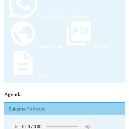
+62 878-8528-5958 (Ayumi)
Halaman Web
Pamflet
Juknis
Agenda
Suksma Podcast