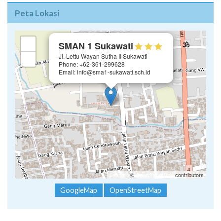
Peta Lokasi
×
+
SMAN 1 Sukawati
Jl. Lettu Wayan Sutha II Sukawati
−
Phone: +62-361-299628
Email: info@sma1-sukawati.sch.id
Leaflet
| ©
OpenStreetMap
contributors
GoogleMap
OpenStreetMap