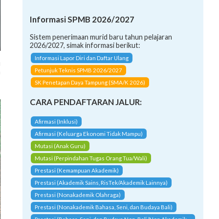
Informasi SPMB 2026/2027
Sistem penerimaan murid baru tahun pelajaran
2026/2027, simak informasi berikut:
u
Informasi Lapor Diri dan Daftar Ulang
n
Petunjuk Teknis SPMB 2026/2027
-
SK Penetapan Daya Tampung (SMA/K 2026)
CARA PENDAFTARAN JALUR:
Afirmasi (Inklusi)
Afirmasi (Keluarga Ekonomi Tidak Mampu)
Mutasi (Anak Guru)
Mutasi (Perpindahan Tugas Orang Tua/Wali)
Prestasi (Kemampuan Akademik)
Prestasi (Akademik Sains, RisTek/Akademik Lainnya)
Prestasi (Nonakademik Olahraga)
Prestasi (Nonakademik Bahasa, Seni, dan Budaya Bali)