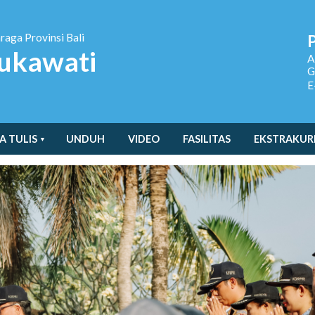
hraga
Provinsi Bali
ukawati
A
G
E
A TULIS
UNDUH
VIDEO
FASILITAS
EKSTRAKUR