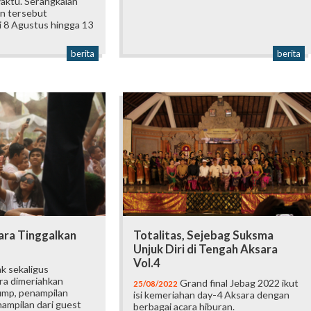
aktu. Serangkaian
n tersebut
i 8 Agustus hingga 13
berita
berita
ara Tinggalkan
Totalitas, Sejebag Suksma
Unjuk Diri di Tengah Aksara
Vol.4
k sekaligus
ra dimeriahkan
Grand final Jebag 2022 ikut
25/08/2022
ump, penampilan
isi kemeriahan day-4 Aksara dengan
nampilan dari guest
berbagai acara hiburan.