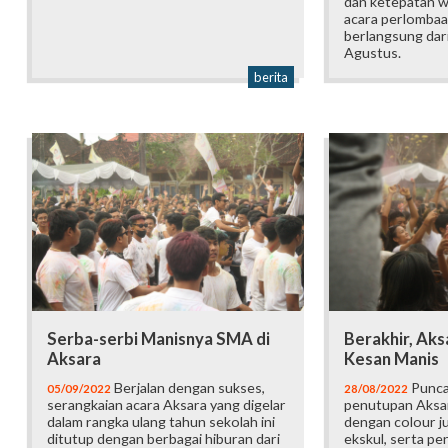
dan ketepatan w
acara perlombaa
berlangsung dar
Agustus.
berita
Serba-serbi Manisnya SMA di
Berakhir, Aks
Aksara
Kesan Manis
Berjalan dengan sukses,
Punca
05/09/2022
28/08/2022
serangkaian acara Aksara yang digelar
penutupan Aksa
dalam rangka ulang tahun sekolah ini
dengan colour j
ditutup dengan berbagai hiburan dari
ekskul, serta pe