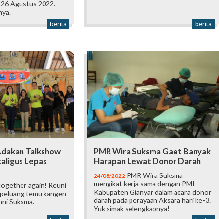
, 26 Agustus 2022.
nya.
berita
berita
Adakan Talkshow
PMR Wira Suksma Gaet Banyak
kaligus Lepas
Harapan Lewat Donor Darah
PMR Wira Suksma
24/08/2022
mengikat kerja sama dengan PMI
together again! Reuni
Kabupaten Gianyar dalam acara donor
peluang temu kangen
darah pada perayaan Aksara hari ke-3.
mni Suksma.
Yuk simak selengkapnya!