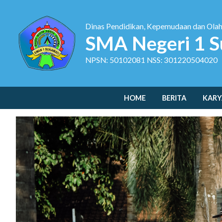
Dinas Pendidikan, Kepemudaan dan Ola
SMA Negeri 1 S
NPSN: 50102081 NSS: 301220504020
HOME
BERITA
KARY