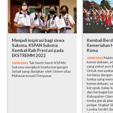
Menjadi inspirasi bagi siswa
Kembali Berd
Suksma, KSPAN Suksma
Kemeriahan H
Kembali Raih Prestasi pada
Koma
EKSTREMM 2022
Makin
10/09/2022
kemerdekaan, a
Tak henti-henti KSPAN
10/09/2022
yang pekat pun i
Suksma mengikuti lomba bergengsi
Untuk merayakan
Sebali yang diadakan oleh Universitas
terbiasa dengan 
Mahasaraswati Denpasar
lomba yang men
kemerdekaan, se
kerupuk, balap k
dan berbagai lom
Kabupaten Gianya
lomba gerak jalan
pelajar tingkat 
Lomba terdiri dar