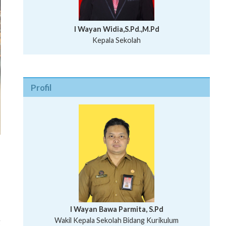
I Wayan Widia,S.Pd.,M.Pd
Kepala Sekolah
Profil
I Wayan Bawa Parmita, S.Pd
,
I Wayan Gede Aditya Pratita, S.Pd., M.Sn
Wakil Kepala Sekolah Bidang Kurikulum
g
Ni Wayan Nopi Sutantri, S.Pd.
Putu Suhartana, S.Pd.
Wakil Kepala Sekolah Bidang Kesiswaan