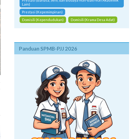
Prestasi (Bahasa, Seni, dan Budaya Non-Bali/Non Akademik
Lain)
Prestasi (Kepemimpinan)
Domisili (Kependudukan)
Domisili (Krama Desa Adat)
Panduan SPMB-PJJ 2026
g
a