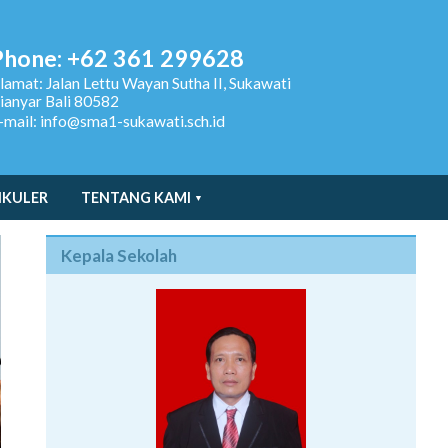
Phone: +62 361 299628
lamat:
Jalan Lettu Wayan Sutha II, Sukawati
ianyar Bali 80582
-mail: info@sma1-sukawati.sch.id
IKULER
TENTANG KAMI
Kepala Sekolah