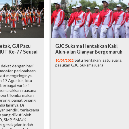
etak, GJI Pacu
GJC Suksma Hentakkan Kaki,
UT Ke-77 Seusai
Alun-alun Gianyar Bergemuruh
Satu hentakan, satu suara,
10/09/2022
pasukan GJC Suksma juara
 dekat dengan hari
tmosfer perlombaan
kut mengiringinya.
 17 Agustus, kita
berbagai variasi
yemarakkan suasana
perti lomba makan
arung, panjat pinang,
ba lainnya. Di
r sendiri, terlaksana
 yang diikuti oleh
SD, SMP, SMA/K.
i gerak jalan indah