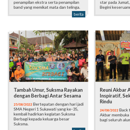
penampilan ekstra serta penampilan
star pada Jumat
band yang memikat mata dan telinga.
Begini keseruan
berita
Tambah Umur, Suksma Rayakan
Reuni Akbar 
dengan Berbagi Antar Sesama
Inspiratif, Se
Rindu
Bertepatan dengan hari jadi
25/08/2022
SMA Negeri 1 Sukawati yang ke-35,
Back 
24/08/2022
kembali hadirkan kegiatan Suksma
Akbar membuka 
Berbagi kepada keluarga besar
bagi seluruh alu
Suksma.