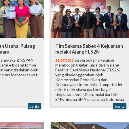
n Usaha, Pulang
Tim Suksma Sabet 4 Kejuaraan
uara
melalui Ajang FLS2N
anggakan! KSPAN
Siswa Suksma kembali
21/07/2023
uarai 4 bidang lomba
memborong gelar juara dalam ajang
al yang diadakan oleh
Festival Seni Siswa Nasional (FLS2N)
rsitas Mahasaraswati
yang diselenggarakan oleh
Kementerian Pendidikan dan
Kebudayaan Indonesia. Kompetisi ini
diikuti oleh siswa dari berbagai
tingkatan pendidikan, mulai dari SD,
SMP, hingga SMA di seluruh Indonesia
berita
berita