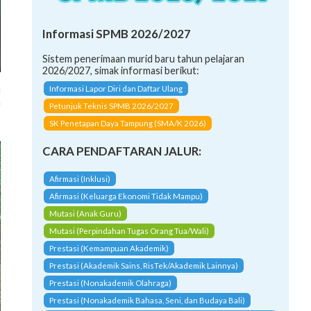
Informasi SPMB 2026/2027
Sistem penerimaan murid baru tahun pelajaran
2026/2027, simak informasi berikut:
u
Informasi Lapor Diri dan Daftar Ulang
n
Petunjuk Teknis SPMB 2026/2027
-
SK Penetapan Daya Tampung (SMA/K 2026)
CARA PENDAFTARAN JALUR:
Afirmasi (Inklusi)
Afirmasi (Keluarga Ekonomi Tidak Mampu)
Mutasi (Anak Guru)
Mutasi (Perpindahan Tugas Orang Tua/Wali)
Prestasi (Kemampuan Akademik)
Prestasi (Akademik Sains, RisTek/Akademik Lainnya)
Prestasi (Nonakademik Olahraga)
Prestasi (Nonakademik Bahasa, Seni, dan Budaya Bali)