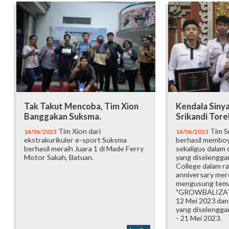
Tak Takut Mencoba, Tim Xion
Kendala Sinya
Banggakan Suksma.
Srikandi Tor
Tim Xion dari
Tim S
14/06/2023
14/06/2023
ekstrakurikuler e-sport Suksma
berhasil memboy
berhasil meraih Juara 1 di Made Ferry
sekaligus dalam
Motor Sakah, Batuan.
yang diselengga
College dalam r
anniversary mer
mengusung tem
"GROWBALIZATI
12 Mei 2023 dan
yang diselengga
- 21 Mei 2023.