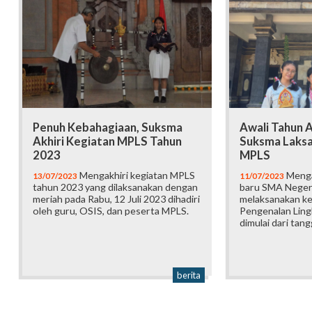
Penuh Kebahagiaan, Suksma
Awali Tahun A
Akhiri Kegiatan MPLS Tahun
Suksma Laksa
2023
MPLS
Mengakhiri kegiatan MPLS
Menga
13/07/2023
11/07/2023
tahun 2023 yang dilaksanakan dengan
baru SMA Negeri
meriah pada Rabu, 12 Juli 2023 dihadiri
melaksanakan k
oleh guru, OSIS, dan peserta MPLS.
Pengenalan Ling
dimulai dari tang
berita