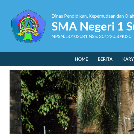
Dinas Pendidikan, Kepemudaan dan Ola
SMA Negeri 1 S
NPSN: 50102081 NSS: 301220504020
HOME
BERITA
KARY