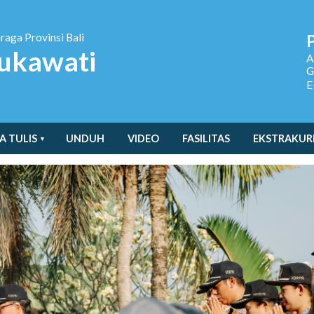
hraga
Provinsi Bali
ukawati
A
G
E
A TULIS
UNDUH
VIDEO
FASILITAS
EKSTRAKUR