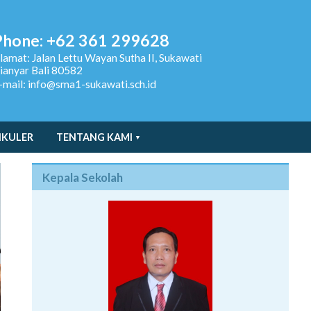
Phone: +62 361 299628
lamat:
Jalan Lettu Wayan Sutha II, Sukawati
ianyar Bali 80582
-mail: info@sma1-sukawati.sch.id
IKULER
TENTANG KAMI
Kepala Sekolah