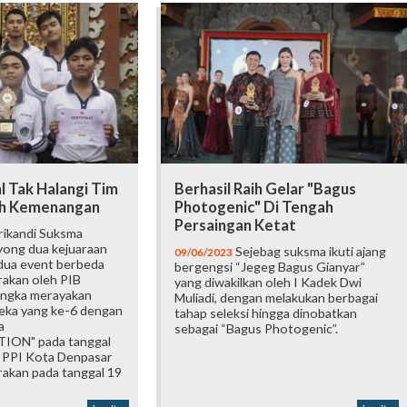
l Tak Halangi Tim
Berhasil Raih Gelar "Bagus
eh Kemenangan
Photogenic" Di Tengah
Persaingan Ketat
rikandi Suksma
ong dua kejuaraan
Sejebag suksma ikuti ajang
09/06/2023
 dua event berbeda
bergengsi “Jegeg Bagus Gianyar”
rakan oleh PIB
yang diwakilkan oleh I Kadek Dwi
angka merayakan
Muliadi, dengan melakukan berbagai
eka yang ke-6 dengan
tahap seleksi hingga dinobatkan
a
sebagai “Bagus Photogenic”.
ON" pada tanggal
 PPI Kota Denpasar
rakan pada tanggal 19