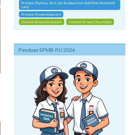
Prestasi (Bahasa, Seni, dan Budaya Non-Bali/Non Akademik
Lain)
Prestasi (Kepemimpinan)
Domisili (Kependudukan)
Domisili (Krama Desa Adat)
Panduan SPMB-PJJ 2026
g
a