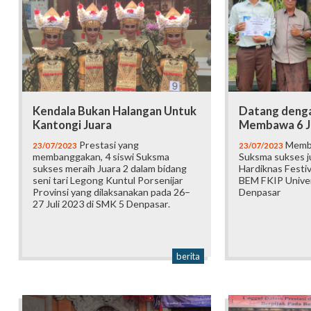
Kendala Bukan Halangan Untuk
Datang denga
Kantongi Juara
Membawa 6 J
Prestasi yang
Memb
23/07/2023
23/07/2023
membanggakan, 4 siswi Suksma
Suksma sukses j
sukses meraih Juara 2 dalam bidang
Hardiknas Festiv
seni tari Legong Kuntul Porsenijar
BEM FKIP Unive
Provinsi yang dilaksanakan pada 26–
Denpasar
27 Juli 2023 di SMK 5 Denpasar.
berita