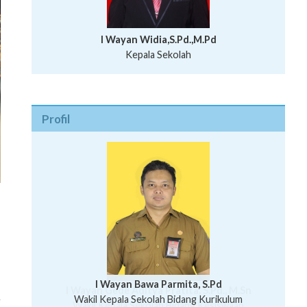
I Wayan Widia,S.Pd.,M.Pd
Kepala Sekolah
Profil
I Wayan Bawa Parmita, S.Pd
,
I Wayan Gede Aditya Pratita, S.Pd., M.Sn
g
Ni Wayan Nopi Sutantri, S.Pd.
Putu Suhartana, S.Pd.
Wakil Kepala Sekolah Bidang Kesiswaan