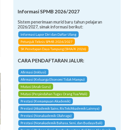
Informasi SPMB 2026/2027
Sistem penerimaan murid baru tahun pelajaran
2026/2027, simak informasi berikut:
Informasi Lapor Diri dan Daftar Ulang
Petunjuk Teknis SPMB 2026/2027
SK Penetapan Daya Tampung (SMA/K 2026)
CARA PENDAFTARAN JALUR:
Afirmasi (Inklusi)
Afirmasi (Keluarga Ekonomi Tidak Mampu)
Mutasi (Anak Guru)
Mutasi (Perpindahan Tugas Orang Tua/Wali)
Prestasi (Kemampuan Akademik)
Prestasi (Akademik Sains, RisTek/Akademik Lainnya)
Prestasi (Nonakademik Olahraga)
Prestasi (Nonakademik Bahasa, Seni, dan Budaya Bali)