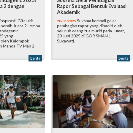
Mandagenic 2025!
Suksma Gelar Pembagian
ra 2 dengan
Rapor Sebagai Bentuk Evaluasi
Akademik
spirasi! Gita ukir
Suksma kembali gelar
20/06/2025
 peraih Juara 2 Lomba
pembagian rapor yang dihadiri oleh
andagenic
seluruh orang tua murid pada Jumat,
25 yang
20 Juni 2025 di GOR SMAN 1
n oleh Kelompok
Sukawati.
an Manda TV Man 2
berita
berita