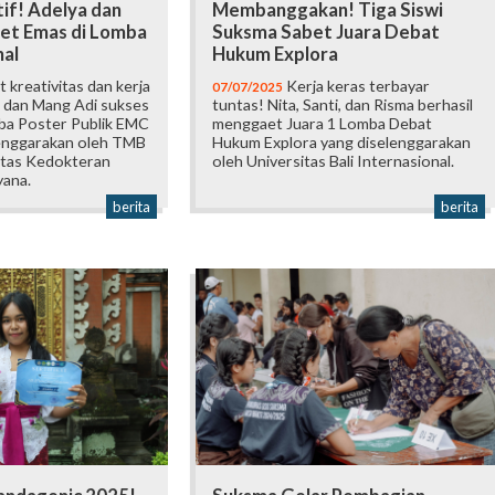
tif! Adelya dan
Membanggakan! Tiga Siswi
et Emas di Lomba
Suksma Sabet Juara Debat
nal
Hukum Explora
 kreativitas dan kerja
Kerja keras terbayar
07/07/2025
a dan Mang Adi sukses
tuntas! Nita, Santi, dan Risma berhasil
mba Poster Publik EMC
menggaet Juara 1 Lomba Debat
enggarakan oleh TMB
Hukum Explora yang diselenggarakan
ltas Kedokteran
oleh Universitas Bali Internasional.
yana.
berita
berita