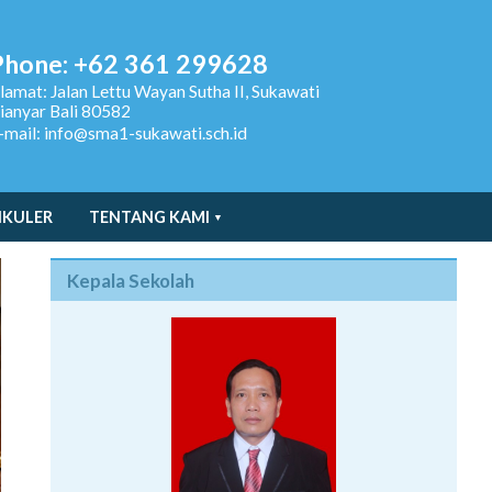
Phone: +62 361 299628
lamat:
Jalan Lettu Wayan Sutha II, Sukawati
ianyar Bali 80582
-mail: info@sma1-sukawati.sch.id
IKULER
TENTANG KAMI
Kepala Sekolah