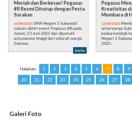
Meriah dan Berkesan! Pegasus
Pegasus Men
#8 Resmi Ditutup dengan Pesta
Kreativitas d
Sorakan
Membara di H
SMA Negeri 1 Sukawati
Memba
13/06/2025
12/06/2025
sukses akhiri event Pegasus #8 pada
antarwarga Suks
Jumat, 13 Juni 2025 dan dipenuhi
kedua kembali t
antusiasme tinggi dari seluruh warga
Negeri 1 Sukawat
Suksma.
2025.
berita
Halaman:
1
2
3
4
5
6
7
8
9
20
21
22
23
24
25
26
27
28
Galeri Foto