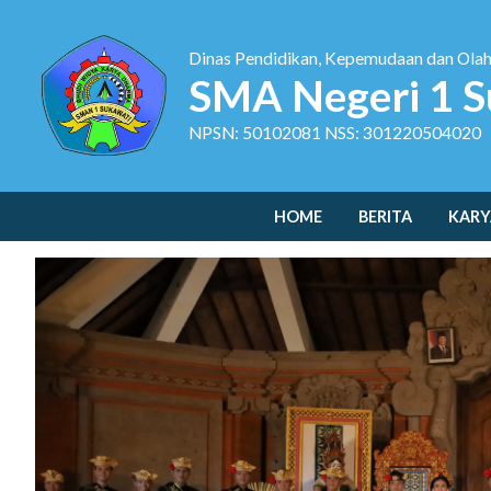
Dinas Pendidikan, Kepemudaan dan Ola
SMA Negeri 1 S
NPSN: 50102081 NSS: 301220504020
HOME
BERITA
KARY