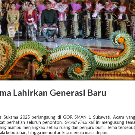
sma Lahirkan Generasi Baru
 Suksma 2025 berlangsung di GOR SMAN 1 Sukawati. Acara yan
ikat perhatian seluruh penonton.
Grand Final
kali ini mengusung tem
 yang mampu menjangkau setiap ruang dan penjuru bumi. Tema tersebu
gala kebutuhan, hingga menuntun kita menuju masa depan.