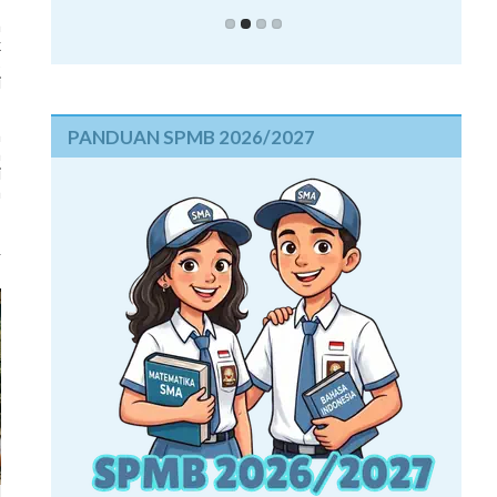
a
k
s
i
PANDUAN SPMB 2026/2027
n
n
i
a