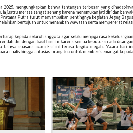
 2025, mengungkapkan bahwa tantangan terbesar yang dihadapiny
tu, ia justru merasa sangat senang karena menemukan jati diri dan banya
Pratama Putra turut menyampaikan pentingnya kegiatan Jegeg Bagu
, melainkan bertujuan untuk menambah wawasan serta mempererat relas
harap kepada seluruh anggota agar selalu menjaga rasa kekeluargaa
ndah diri dengan hasil hari ini, karena semua keputusan ada ditanga
 bahwa suasana acara kali ini terasa begitu megah. “Acara hari in
para finalis hingga antusias orang tua untuk memberi semangat kepad