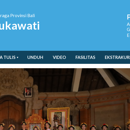
hraga
Provinsi Bali
ukawati
A
G
E
A TULIS
UNDUH
VIDEO
FASILITAS
EKSTRAKUR