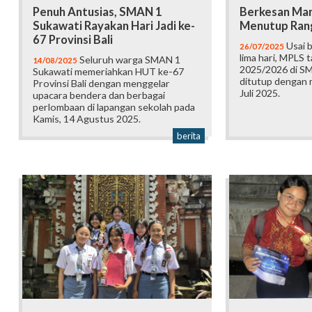
Penuh Antusias, SMAN 1
Berkesan Man
Sukawati Rayakan Hari Jadi ke-
Menutup Ran
67 Provinsi Bali
Usai 
26/07/2025
lima hari, MPLS 
Seluruh warga SMAN 1
14/08/2025
2025/2026 di S
Sukawati memeriahkan HUT ke-67
ditutup dengan 
Provinsi Bali dengan menggelar
Juli 2025.
upacara bendera dan berbagai
perlombaan di lapangan sekolah pada
Kamis, 14 Agustus 2025.
berita