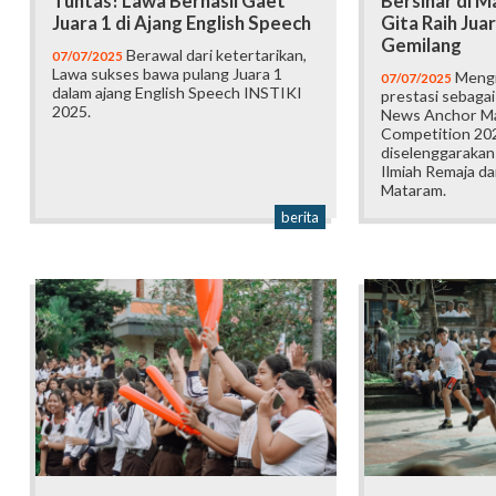
Tuntas! Lawa Berhasil Gaet
Bersinar di 
Juara 1 di Ajang English Speech
Gita Raih Jua
Gemilang
Berawal dari ketertarikan,
07/07/2025
Lawa sukses bawa pulang Juara 1
Mengin
07/07/2025
dalam ajang English Speech INSTIKI
prestasi sebagai
2025.
News Anchor M
Competition 20
diselenggaraka
Ilmiah Remaja d
Mataram.
berita