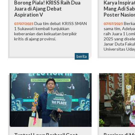
Borong Piala! KRISS Raih Dua
Karya Inspira
Juara di Ajang Debat
Mang Adi Sab
Aspiration V
Poster Nasio
Dua tim debat KRISS SMAN
Berkat
07/07/2025
07/07/2025
1 Sukawati kembali tunjukkan
sama tim, Adely
keberanian dan kekuatan berpikir
raih Juara 1 Lo
kritis di ajang provinsi.
2025 yang disel
Janar Duta Faku
Universitas Uda
berita