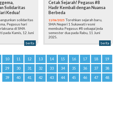
ggema,
Cetak Sejarah! Pegasus #8
an Solidaritas
Hadir Kembali dengan Nuansa
ari Kedua!
Berbeda
ngunkan solidaritas
Torehkan sejarah baru,
11/06/2025
ma, Pegasus hari
SMA Negeri 1 Sukawati resmi
erlaksana di SMA
membuka Pegasus #8 sebagai jeda
i pada Kamis, 12 Juni
semester dua pada Rabu, 11 Juni
2025.
berita
berita
10
11
12
13
14
15
16
17
18
19
29
30
31
32
33
34
35
36
37
38
39
40
41
42
43
44
45
46
47
48