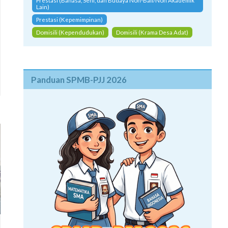
Prestasi (Bahasa, Seni, dan Budaya Non-Bali/Non Akademik
Lain)
Prestasi (Kepemimpinan)
Domisili (Kependudukan)
Domisili (Krama Desa Adat)
Panduan SPMB-PJJ 2026