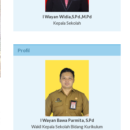
I Wayan Widia,S.Pd.,M.Pd
Kepala Sekolah
Profil
g
a
I Wayan Bawa Parmita, S.Pd
t
I Wayan Gede Aditya Pratita, S.Pd., M.Sn
Wakil Kepala Sekolah Bidang Kurikulum
Ni Wayan Nopi Sutantri, S.Pd.
Putu Suhartana, S.Pd.