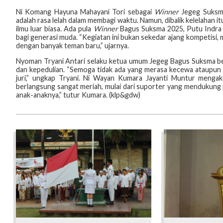
Ni Komang Hayuna Mahayani Tori sebagai
Winner
Jegeg Suksma
adalah rasa lelah dalam membagi waktu. Namun, dibalik kelelahan i
ilmu luar biasa. Ada pula
Winner
Bagus Suksma 2025, Putu Indra 
bagi generasi muda. “Kegiatan ini bukan sekedar ajang kompetisi
dengan banyak teman baru,” ujarnya.
Nyoman Tryani Antari selaku ketua umum Jegeg Bagus Suksma ber
dan kepedulian. “Semoga tidak ada yang merasa kecewa ataupun re
juri,” ungkap Tryani. Ni Wayan Kumara Jayanti Muntur mengaku
berlangsung sangat meriah, mulai dari suporter yang mendukung 
anak-anaknya,” tutur Kumara. (klp&gdw)