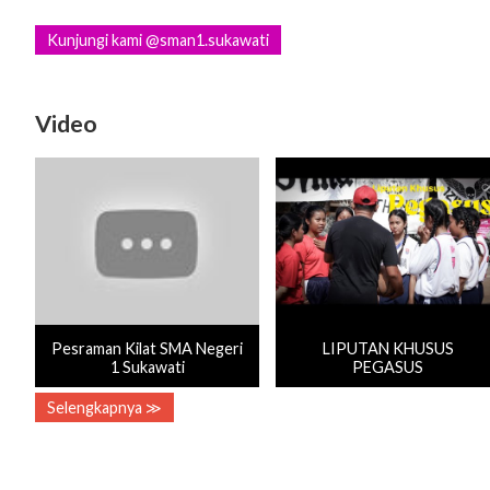
Kunjungi kami @sman1.sukawati
Video
Pesraman Kilat SMA Negeri
LIPUTAN KHUSUS
1 Sukawati
PEGASUS
Selengkapnya ≫