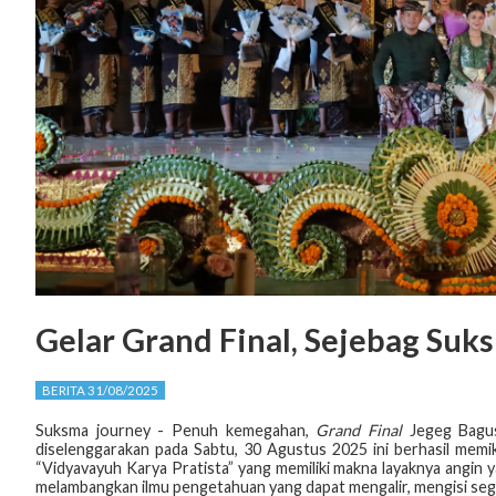
Gelar Grand Final, Sejebag Suk
BERITA 31/08/2025
Suksma journey - Penuh kemegahan,
Grand Final
Jegeg Bagus
diselenggarakan pada Sabtu, 30 Agustus 2025 ini berhasil mem
“Vidyavayuh Karya Pratista” yang memiliki makna layaknya angin
melambangkan ilmu pengetahuan yang dapat mengalir, mengisi se