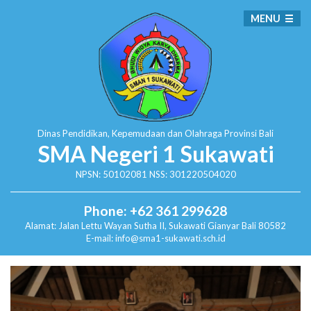
MENU
Dinas Pendidikan, Kepemudaan dan Olahraga
Provinsi Bali
SMA Negeri 1 Sukawati
NPSN: 50102081 NSS: 301220504020
Phone: +62 361 299628
Alamat:
Jalan Lettu Wayan Sutha II, Sukawati
Gianyar Bali 80582
E-mail: info@sma1-sukawati.sch.id