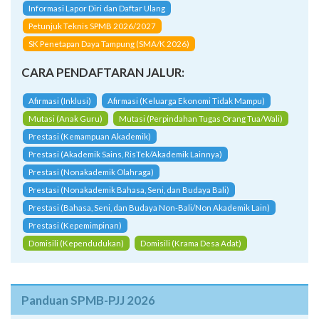
Informasi Lapor Diri dan Daftar Ulang
Petunjuk Teknis SPMB 2026/2027
SK Penetapan Daya Tampung (SMA/K 2026)
CARA PENDAFTARAN JALUR:
Afirmasi (Inklusi)
Afirmasi (Keluarga Ekonomi Tidak Mampu)
Mutasi (Anak Guru)
Mutasi (Perpindahan Tugas Orang Tua/Wali)
Prestasi (Kemampuan Akademik)
Prestasi (Akademik Sains, RisTek/Akademik Lainnya)
Prestasi (Nonakademik Olahraga)
Prestasi (Nonakademik Bahasa, Seni, dan Budaya Bali)
Prestasi (Bahasa, Seni, dan Budaya Non-Bali/Non Akademik Lain)
Prestasi (Kepemimpinan)
Domisili (Kependudukan)
Domisili (Krama Desa Adat)
Panduan SPMB-PJJ 2026