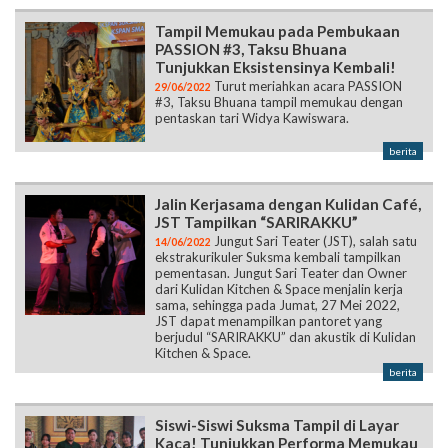
Tampil Memukau pada Pembukaan
PASSION #3, Taksu Bhuana
Tunjukkan Eksistensinya Kembali!
Turut meriahkan acara PASSION
29/06/2022
#3, Taksu Bhuana tampil memukau dengan
pentaskan tari Widya Kawiswara.
berita
Jalin Kerjasama dengan Kulidan Café,
JST Tampilkan “SARIRAKKU”
Jungut Sari Teater (JST), salah satu
14/06/2022
ekstrakurikuler Suksma kembali tampilkan
pementasan. Jungut Sari Teater dan Owner
dari Kulidan Kitchen & Space menjalin kerja
sama, sehingga pada Jumat, 27 Mei 2022,
JST dapat menampilkan pantoret yang
berjudul “SARIRAKKU” dan akustik di Kulidan
Kitchen & Space.
berita
Siswi-Siswi Suksma Tampil di Layar
Kaca! Tunjukkan Performa Memukau