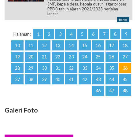
SMP, kepala desa, kepala dusun, agar proses
PPDB tahun ajaran 2022/2023 berjalan
lancar.
berita
Halaman:
1
2
3
4
5
6
7
8
9
10
11
12
13
14
15
16
17
18
19
20
21
22
23
24
25
26
27
28
29
30
31
32
33
34
35
36
37
38
39
40
41
42
43
44
45
46
47
48
Galeri Foto