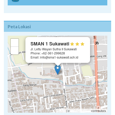
Peta Lokasi
×
+
SMAN 1 Sukawati
Jl. Lettu Wayan Sutha II Sukawati
−
Phone: +62-361-299628
Email: info@sma1-sukawati.sch.id
Leaflet
| ©
OpenStreetMap
contributors