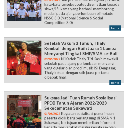
03/06/2022
kata-kata tersebut patut disematkan kepada
siswa/i Suksma yang berhasil memborong
medali pada ajang perlombaan olimpiade
NSSC 3.0 (National Science & Social
Competition 3.0)
berita
Setelah Vakum 3 Tahun, Thaly
Kembali dengan Raih Juara 1 Lomba
Menyanyi Tingkat SMP/SMA se-Bali
Ni Kadek Thaly Titi Kasih mewakili
03/06/2022
sekolah pada ajang perlombaan menyanyi
yang digelar oleh prodi musik ISI Denpasar,
Thaly keluar dengan raih juara pertama
dibabak final.
berita
Suksma Jadi Tuan Rumah Sosialisasi
PPDB Tahun Ajaran 2022/2023
Sekecamatan Sukawati
Kegiatan sosialisasi penerimaan
01/06/2022
peserta didik baru berlangsung di SMA N 1
Sukawati, bertujuan memberikan informasi
kepada masyarakat melalui kepala sekolah