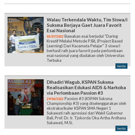
Walau Terkendala Waktu, Tim Siswa/i
Suksma Berjaya Gaet Juara Favorit
Esai Nasional
Bawakan esai berjudul "Daring
01/07/2022
Kreatif Melalui Metode PJBL (Project Based
Learning) Dari Kacamata Pelajar" 3 siswa/i
berhasil raih juara favorit pada perlombaan
esai nasional yang diadakan oleh Universitas
Terbuka
berita
Dihadiri Wagub, KSPAN Suksma
Realisasikan Edukasi AIDS & Narkoba
via Perlombaan Passion #3
Passion #3 (KSPAN Suksma
29/06/2022
Championship #3) yang diselenggarakan oleh
ekstrakurikuler KSPAN SMA Negeri 1
Sukawati raih apresiasi dari Wakil Gubernur
Bali, Prof. Dr. Ir. Tjokorda Oka Artha Ardhana
Sukawati, M.Si.
berita