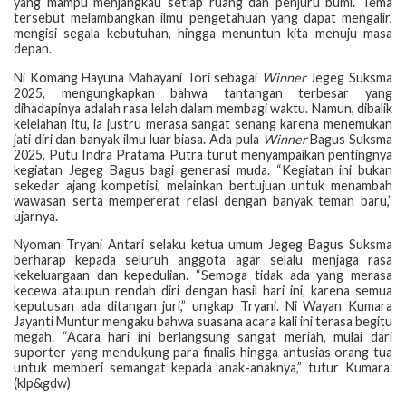
yang mampu menjangkau setiap ruang dan penjuru bumi. Tema
tersebut melambangkan ilmu pengetahuan yang dapat mengalir,
mengisi segala kebutuhan, hingga menuntun kita menuju masa
depan.
Ni Komang Hayuna Mahayani Tori sebagai
Winner
Jegeg Suksma
2025, mengungkapkan bahwa tantangan terbesar yang
dihadapinya adalah rasa lelah dalam membagi waktu. Namun, dibalik
kelelahan itu, ia justru merasa sangat senang karena menemukan
jati diri dan banyak ilmu luar biasa. Ada pula
Winner
Bagus Suksma
2025, Putu Indra Pratama Putra turut menyampaikan pentingnya
kegiatan Jegeg Bagus bagi generasi muda. “Kegiatan ini bukan
sekedar ajang kompetisi, melainkan bertujuan untuk menambah
wawasan serta mempererat relasi dengan banyak teman baru,”
ujarnya.
Nyoman Tryani Antari selaku ketua umum Jegeg Bagus Suksma
berharap kepada seluruh anggota agar selalu menjaga rasa
kekeluargaan dan kepedulian. “Semoga tidak ada yang merasa
kecewa ataupun rendah diri dengan hasil hari ini, karena semua
keputusan ada ditangan juri,” ungkap Tryani. Ni Wayan Kumara
Jayanti Muntur mengaku bahwa suasana acara kali ini terasa begitu
megah. “Acara hari ini berlangsung sangat meriah, mulai dari
suporter yang mendukung para finalis hingga antusias orang tua
untuk memberi semangat kepada anak-anaknya,” tutur Kumara.
(klp&gdw)