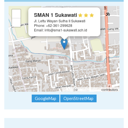
×
+
SMAN 1 Sukawati
Jl. Lettu Wayan Sutha II Sukawati
−
Phone: +62-361-299628
Email: info@sma1-sukawati.sch.id
Leaflet
| ©
OpenStreetMap
contributors
GoogleMap
OpenStreetMap