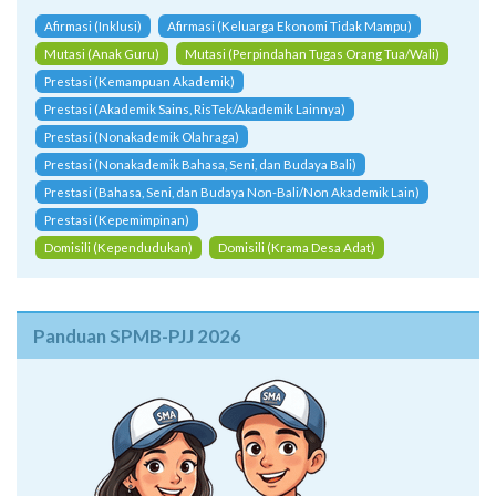
Afirmasi (Inklusi)
Afirmasi (Keluarga Ekonomi Tidak Mampu)
Mutasi (Anak Guru)
Mutasi (Perpindahan Tugas Orang Tua/Wali)
Prestasi (Kemampuan Akademik)
Prestasi (Akademik Sains, RisTek/Akademik Lainnya)
Prestasi (Nonakademik Olahraga)
Prestasi (Nonakademik Bahasa, Seni, dan Budaya Bali)
Prestasi (Bahasa, Seni, dan Budaya Non-Bali/Non Akademik Lain)
Prestasi (Kepemimpinan)
Domisili (Kependudukan)
Domisili (Krama Desa Adat)
Panduan SPMB-PJJ 2026