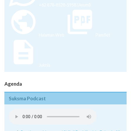
+62 878-8528-5958 (Ayumi)
Halaman Web
Pamflet
Juknis
Agenda
Suksma Podcast