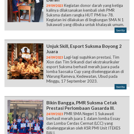
Kegiatan donor darah yang ketiga
29/09/2023
kalinya dilaksanakan kembali oleh PMR
Suksma dalam rangka HUT PMI ke-78.
Kegiatan ini dilakukan di lingkungan SMA N 1
Sukawati yang dibuka untuk khalayak umum.
berita
Unjuk Skill, Esport Suksma Boyong 2
Juara
Lagi-lagi suguhkan prestasi, Tim
24/09/2023
Xion dan Tim Srikandi dari ekstrakurikuler
esport Suksma berhasil meraih juara pada
lomba Saosaka Cup yang diselenggarakan di
Warung Rameva, Kedewatan, Ubud pada
Minggu, 17 September 2023.
berita
Bikin Bangga, PMR Suksma Cetak
Prestasi Perlombaan Gasarda III.
PMR SMA Negeri 1 Sukawati
24/09/2023
berhasil meraih juara 1 dalam lomba Essay
dan Lomba Cerdas Cermat (LCC) yang
diselenggarakan oleh KSR PMI Unit ITEKES
BALI.