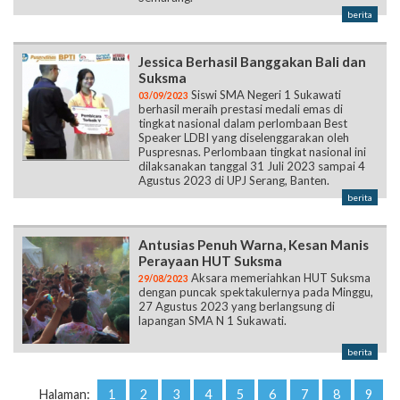
berita
Jessica Berhasil Banggakan Bali dan
Suksma
Siswi SMA Negeri 1 Sukawati
03/09/2023
berhasil meraih prestasi medali emas di
tingkat nasional dalam perlombaan Best
Speaker LDBI yang diselenggarakan oleh
Puspresnas. Perlombaan tingkat nasional ini
dilaksanakan tanggal 31 Juli 2023 sampai 4
Agustus 2023 di UPJ Serang, Banten.
berita
Antusias Penuh Warna, Kesan Manis
Perayaan HUT Suksma
Aksara memeriahkan HUT Suksma
29/08/2023
dengan puncak spektakulernya pada Minggu,
27 Agustus 2023 yang berlangsung di
lapangan SMA N 1 Sukawati.
berita
Halaman:
1
2
3
4
5
6
7
8
9