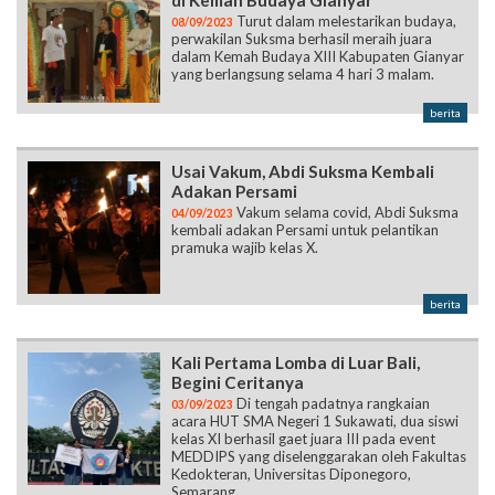
di Kemah Budaya Gianyar
Turut dalam melestarikan budaya,
08/09/2023
perwakilan Suksma berhasil meraih juara
dalam Kemah Budaya XIII Kabupaten Gianyar
yang berlangsung selama 4 hari 3 malam.
berita
Usai Vakum, Abdi Suksma Kembali
Adakan Persami
Vakum selama covid, Abdi Suksma
04/09/2023
kembali adakan Persami untuk pelantikan
pramuka wajib kelas X.
berita
Kali Pertama Lomba di Luar Bali,
Begini Ceritanya
Di tengah padatnya rangkaian
03/09/2023
acara HUT SMA Negeri 1 Sukawati, dua siswi
kelas XI berhasil gaet juara III pada event
MEDDIPS yang diselenggarakan oleh Fakultas
Kedokteran, Universitas Diponegoro,
Semarang.