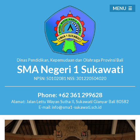
MENU
Dinas Pendidikan, Kepemudaan dan Olahraga
Provinsi Bali
SMA Negeri 1 Sukawati
NPSN: 50102081 NSS: 301220504020
Phone: +62 361 299628
Alamat:
Jalan Lettu Wayan Sutha II, Sukawati
Gianyar Bali 80582
E-mail: info@sma1-sukawati.sch.id