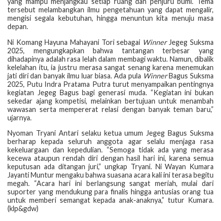
yang mampu menjangkau setiap ruang dan penjuru bumi. Tema
tersebut melambangkan ilmu pengetahuan yang dapat mengalir,
mengisi segala kebutuhan, hingga menuntun kita menuju masa
depan.
Ni Komang Hayuna Mahayani Tori sebagai
Winner
Jegeg Suksma
2025, mengungkapkan bahwa tantangan terbesar yang
dihadapinya adalah rasa lelah dalam membagi waktu. Namun, dibalik
kelelahan itu, ia justru merasa sangat senang karena menemukan
jati diri dan banyak ilmu luar biasa. Ada pula
Winner
Bagus Suksma
2025, Putu Indra Pratama Putra turut menyampaikan pentingnya
kegiatan Jegeg Bagus bagi generasi muda. “Kegiatan ini bukan
sekedar ajang kompetisi, melainkan bertujuan untuk menambah
wawasan serta mempererat relasi dengan banyak teman baru,”
ujarnya.
Nyoman Tryani Antari selaku ketua umum Jegeg Bagus Suksma
berharap kepada seluruh anggota agar selalu menjaga rasa
kekeluargaan dan kepedulian. “Semoga tidak ada yang merasa
kecewa ataupun rendah diri dengan hasil hari ini, karena semua
keputusan ada ditangan juri,” ungkap Tryani. Ni Wayan Kumara
Jayanti Muntur mengaku bahwa suasana acara kali ini terasa begitu
megah. “Acara hari ini berlangsung sangat meriah, mulai dari
suporter yang mendukung para finalis hingga antusias orang tua
untuk memberi semangat kepada anak-anaknya,” tutur Kumara.
(klp&gdw)