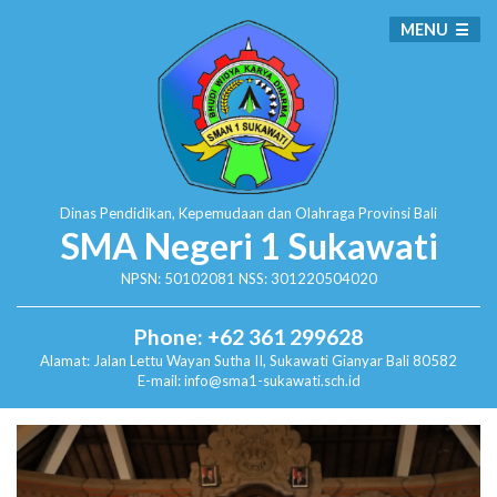
MENU
Dinas Pendidikan, Kepemudaan dan Olahraga
Provinsi Bali
SMA Negeri 1 Sukawati
NPSN: 50102081 NSS: 301220504020
Phone: +62 361 299628
Alamat:
Jalan Lettu Wayan Sutha II, Sukawati
Gianyar Bali 80582
E-mail: info@sma1-sukawati.sch.id