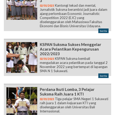
3
Kantongi tekad dan mental,
02/01/2023
Jurnalistik Suksma berambisi jadi juara dalam
ajang perlombaan Economic Journalistic
Competition 2022 (EJC) yang
diselenggarakan oleh Mahasiswa Fakultas
Ekonomi dan Bisnis Universitas Udayana.
berita
KSPAN Suksma Sukses Menggelar
Acara Pelantikan Kepengurusan
2022/2023
KSPAN Suksma kembali
02/01/2023
mengadakan acara pelantikan pada tanggal 2
November 2022 yang bertempat di lapangan
SMA N 1 Sukawati.
berita
Perdana Ikuti Lomba, 3 Pelajar
Suksma Raih Juara 1 KTI
Tiga pelajar SMA Negeri 1 Sukawati
02/01/2023
raih juara 1 dalam kejuaraan KTI yang
diselenggarakan oleh Universitas Bali
Internasional.