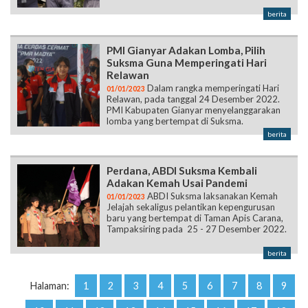
berita
PMI Gianyar Adakan Lomba, Pilih
Suksma Guna Memperingati Hari
Relawan
Dalam rangka memperingati Hari
01/01/2023
Relawan, pada tanggal 24 Desember 2022.
PMI Kabupaten Gianyar menyelanggarakan
lomba yang bertempat di Suksma.
berita
Perdana, ABDI Suksma Kembali
Adakan Kemah Usai Pandemi
ABDI Suksma laksanakan Kemah
01/01/2023
Jelajah sekaligus pelantikan kepengurusan
baru yang bertempat di Taman Apis Carana,
Tampaksiring pada 25 - 27 Desember 2022.
berita
Halaman:
1
2
3
4
5
6
7
8
9