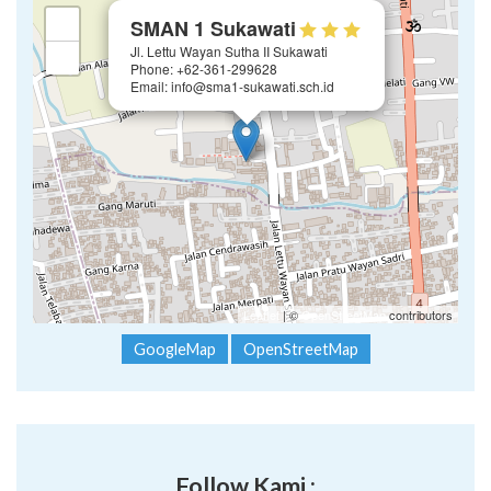
×
+
SMAN 1 Sukawati
Jl. Lettu Wayan Sutha II Sukawati
−
Phone: +62-361-299628
Email: info@sma1-sukawati.sch.id
Leaflet
| ©
OpenStreetMap
contributors
GoogleMap
OpenStreetMap
Follow Kami :