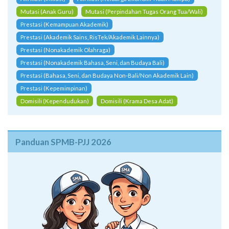
Mutasi (Anak Guru)
Mutasi (Perpindahan Tugas Orang Tua/Wali)
Prestasi (Kemampuan Akademik)
Prestasi (Akademik Sains, RisTek/Akademik Lainnya)
Prestasi (Nonakademik Olahraga)
Prestasi (Nonakademik Bahasa, Seni, dan Budaya Bali)
Prestasi (Bahasa, Seni, dan Budaya Non-Bali/Non Akademik Lain)
Prestasi (Kepemimpinan)
Domisili (Kependudukan)
Domisili (Krama Desa Adat)
Panduan SPMB-PJJ 2026