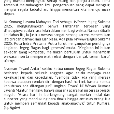
yang mampu menjangkau setiap ruang dan penjuru bumi. Tema
tersebut melambangkan ilmu pengetahuan yang dapat mengalir,
mengisi segala kebutuhan, hingga menuntun kita menuju masa
depan.
Ni Komang Hayuna Mahayani Tori sebagai
Winner
Jegeg Suksma
2025, mengungkapkan bahwa tantangan terbesar yang
dihadapinya adalah rasa lelah dalam membagi waktu. Namun, dibalik
kelelahan itu, ia justru merasa sangat senang karena menemukan
jati diri dan banyak ilmu luar biasa. Ada pula
Winner
Bagus Suksma
2025, Putu Indra Pratama Putra turut menyampaikan pentingnya
kegiatan Jegeg Bagus bagi generasi muda. “Kegiatan ini bukan
sekedar ajang kompetisi, melainkan bertujuan untuk menambah
wawasan serta mempererat relasi dengan banyak teman baru,”
ujarnya.
Nyoman Tryani Antari selaku ketua umum Jegeg Bagus Suksma
berharap kepada seluruh anggota agar selalu menjaga rasa
kekeluargaan dan kepedulian. “Semoga tidak ada yang merasa
kecewa ataupun rendah diri dengan hasil hari ini, karena semua
keputusan ada ditangan juri,” ungkap Tryani. Ni Wayan Kumara
Jayanti Muntur mengaku bahwa suasana acara kali ini terasa begitu
megah. “Acara hari ini berlangsung sangat meriah, mulai dari
suporter yang mendukung para finalis hingga antusias orang tua
untuk memberi semangat kepada anak-anaknya,” tutur Kumara.
(klp&gdw)