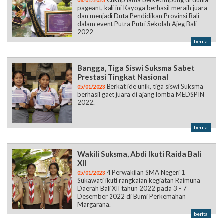
Cukup lama berkecimpung di dunia
06/01/2023
pageant, kali ini Kayoga berhasil meraih juara
dan menjadi Duta Pendidikan Provinsi Bali
dalam event Putra Putri Sekolah Ajeg Bali
2022
berita
Bangga, Tiga Siswi Suksma Sabet
Prestasi Tingkat Nasional
Berkat ide unik, tiga siswi Suksma
05/01/2023
berhasil gaet juara di ajang lomba MEDSPIN
2022.
berita
Wakili Suksma, Abdi Ikuti Raida Bali
XII
4 Perwakilan SMA Negeri 1
05/01/2023
Sukawati ikuti rangkaian kegiatan Raimuna
Daerah Bali XII tahun 2022 pada 3 - 7
Desember 2022 di Bumi Perkemahan
Margarana.
berita