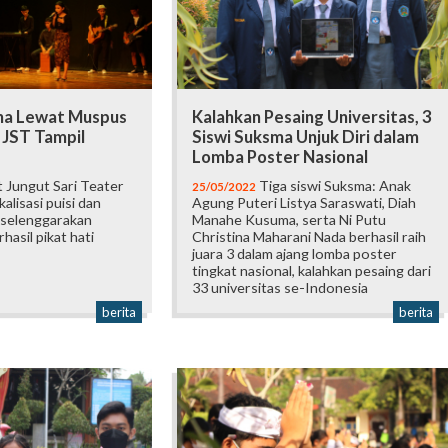
na Lewat Muspus
Kalahkan Pesaing Universitas, 3
 JST Tampil
Siswi Suksma Unjuk Diri dalam
Lomba Poster Nasional
 Jungut Sari Teater
Tiga siswi Suksma: Anak
25/05/2022
alisasi puisi dan
Agung Puteri Listya Saraswati, Diah
iselenggarakan
Manahe Kusuma, serta Ni Putu
hasil pikat hati
Christina Maharani Nada berhasil raih
juara 3 dalam ajang lomba poster
tingkat nasional, kalahkan pesaing dari
33 universitas se-Indonesia
berita
berita