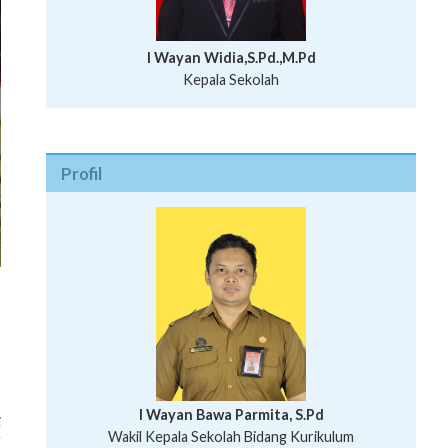
I Wayan Widia,S.Pd.,M.Pd
Kepala Sekolah
Profil
I Wayan Bawa Parmita, S.Pd
i
I Wayan Gede Aditya Pratita, S.Pd., M.Sn
Wakil Kepala Sekolah Bidang Kurikulum
g
Ni Wayan Nopi Sutantri, S.Pd.
Putu Suhartana, S.Pd.