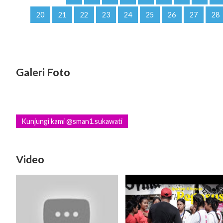
20
21
22
23
24
25
26
27
28
Galeri Foto
Kunjungi kami @sman1.sukawati
Video