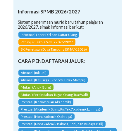
Informasi SPMB 2026/2027
Sistem penerimaan murid baru tahun pelajaran
2026/2027, simak informasi berikut:
Informasi Lapor Diri dan Daftar Ulang
Petunjuk Teknis SPMB 2026/2027
SK Penetapan Daya Tampung (SMA/K 2026)
CARA PENDAFTARAN JALUR:
Afirmasi (Inklusi)
Afirmasi (Keluarga Ekonomi Tidak Mampu)
Mutasi (Anak Guru)
Mutasi (Perpindahan Tugas Orang Tua/Wali)
Prestasi (Kemampuan Akademik)
Prestasi (Akademik Sains, RisTek/Akademik Lainnya)
Prestasi (Nonakademik Olahraga)
Prestasi (Nonakademik Bahasa, Seni, dan Budaya Bali)