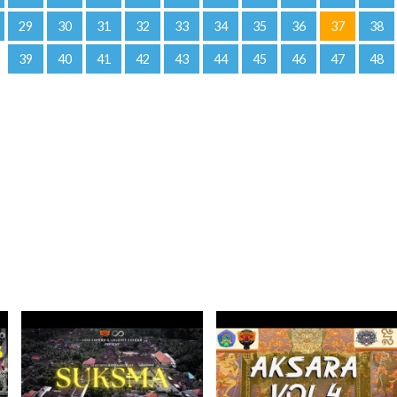
29
30
31
32
33
34
35
36
37
38
39
40
41
42
43
44
45
46
47
48