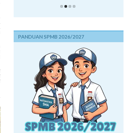
h
h
.
.
u
PANDUAN SPMB 2026/2027
u
t
t
i
i
i