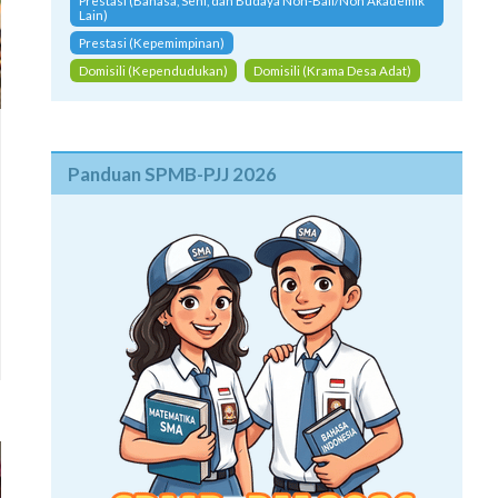
Prestasi (Bahasa, Seni, dan Budaya Non-Bali/Non Akademik
Lain)
Prestasi (Kepemimpinan)
Domisili (Kependudukan)
Domisili (Krama Desa Adat)
Panduan SPMB-PJJ 2026