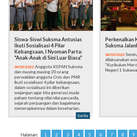
Siswa-Siswi Suksma Antusias
Perkenalkan K
Ikuti Sosialisasi 4 Pilar
Suksma Jalan
Kebangsaan, I Nyoman Parta:
Senin,
04/05/2022
"Anak-Anak di Sini Luar Biasa”
dilaksanakan w
"Kurikulum Merd
Anggota KSPAN Suksma
04/05/2022
Negeri 1 Sukawat
dan masing masing 20 orang
perwakilan anggota Osis dan PMR
ikuti sosialisasi 4 pilar kebangsaan,
dalam sosialisasi ini diberikan
wejangan agar kita generasi muda
paham tentang nilai nilai pancasila,
sejarah perjuangan dan bagaimana
menerapkannya dalam keseharian.
berita
Halaman:
1
2
3
4
5
6
7
8
9