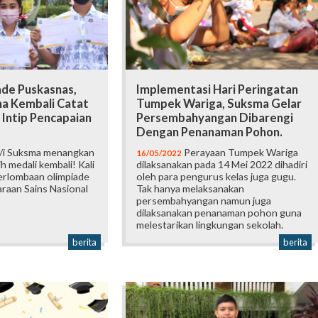
ade Puskasnas,
Implementasi Hari Peringatan
ma Kembali Catat
Tumpek Wariga, Suksma Gelar
, Intip Pencapaian
Persembahyangan Dibarengi
Dengan Penanaman Pohon.
/i Suksma menangkan
Perayaan Tumpek Wariga
16/05/2022
h medali kembali! Kali
dilaksanakan pada 14 Mei 2022 dihadiri
perlombaan olimpiade
oleh para pengurus kelas juga gugu.
raan Sains Nasional
Tak hanya melaksanakan
persembahyangan namun juga
dilaksanakan penanaman pohon guna
melestarikan lingkungan sekolah.
berita
berita