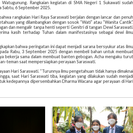
ku Watugunung. Rangkaian kegiatan di SMA Negeri 1 Sukawati suda
a Sabtu, 6 September 2025.
bahwa rangkaian Hari Raya Saraswati berjalan dengan lancar dan penu
getahuan yang dilambangkan dengan sosok “Wati” atau “Wanita Cantik”
ngan dan mengalir tanpa henti seperti Genitri di tangan Dewi Saraswati
rima kasih terhadap Tuhan dalam manifestasinya sebagai dewi ilm
kapkan bahwa peringatan ini dapat menjadi sarana bersyukur atas ilm
an pada Rabu, 3 September 2025 dengan membeli bahan untuk membua
snya bekerja sama dalam membuat banten gebogan. Acha mengaku turu
man-teman saat mempersiapkan perayaan Saraswati.
ayaan Hari Saraswati. “Turunnya ilmu pengetahuan tidak hanya dimakna
hingga, saat Hari Saraswati tiba, kegiatan yang dilakukan sudah menjad
n untuk kedepannya dipersembahkan Dharma Wacana agar perayaan di Har