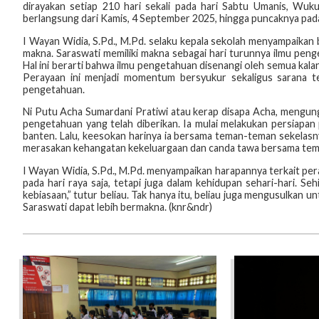
dirayakan setiap 210 hari sekali pada hari Sabtu Umanis, Wu
berlangsung dari Kamis, 4 September 2025, hingga puncaknya pad
I Wayan Widia, S.Pd., M.Pd. selaku kepala sekolah menyampaikan 
makna. Saraswati memiliki makna sebagai hari turunnya ilmu pen
Hal ini berarti bahwa ilmu pengetahuan disenangi oleh semua kala
Perayaan ini menjadi momentum bersyukur sekaligus sarana te
pengetahuan.
Ni Putu Acha Sumardani Pratiwi atau kerap disapa Acha, mengung
pengetahuan yang telah diberikan. Ia mulai melakukan persiap
banten. Lalu, keesokan harinya ia bersama teman-teman sekela
merasakan kehangatan kekeluargaan dan canda tawa bersama te
I Wayan Widia, S.Pd., M.Pd. menyampaikan harapannya terkait per
pada hari raya saja, tetapi juga dalam kehidupan sehari-hari. Se
kebiasaan,” tutur beliau. Tak hanya itu, beliau juga mengusulka
Saraswati dapat lebih bermakna. (knr&ndr)