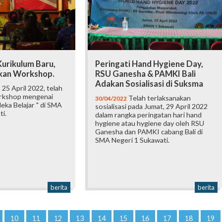
urikulum Baru,
Peringati Hand Hygiene Day,
kan Workshop.
RSU Ganesha & PAMKI Bali
Adakan Sosialisasi di Suksma
 25 April 2022, telah
orkshop mengenai
Telah terlaksanakan
30/04/2022
eka Belajar " di SMA
sosialisasi pada Jumat, 29 April 2022
i.
dalam rangka peringatan hari hand
hygiene atau hygiene day oleh RSU
Ganesha dan PAMKI cabang Bali di
SMA Negeri 1 Sukawati.
berita
berita
10
11
12
13
14
15
16
17
18
19