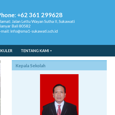
Phone: +62 361 299628
lamat:
Jalan Lettu Wayan Sutha II, Sukawati
ianyar Bali 80582
-mail: info@sma1-sukawati.sch.id
IKULER
TENTANG KAMI
Kepala Sekolah