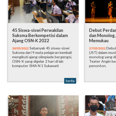
45 Siswa-siswi Perwakilan
Debut Perda
Suksma Berkompetisi dalam
dan Monolog,
Ajang OSN-K 2022
Memukau
Sebanyak 45 siswa-siswi
Debut
30/05/2022
27/05/2022
Suksma dari 9 mata pelajaran kembali
(JST) dalam musik
mengikuti ajang olimpiade bergengsi,
monolog yang d
OSN-K yang digelar 2 hari di lab
Teater Angin ber
komputer SMA N 1 Sukawati
penonton.
berita