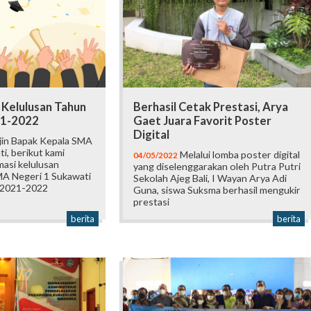
Kelulusan Tahun
Berhasil Cetak Prestasi, Arya
21-2022
Gaet Juara Favorit Poster
Digital
jin Bapak Kepala SMA
i, berikut kami
Melalui lomba poster digital
04/05/2022
asi kelulusan
yang diselenggarakan oleh Putra Putri
MA Negeri 1 Sukawati
Sekolah Ajeg Bali, I Wayan Arya Adi
 2021-2022
Guna, siswa Suksma berhasil mengukir
prestasi
berita
berita