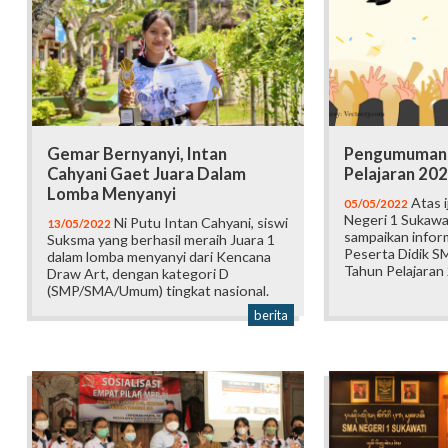
Gemar Bernyanyi, Intan
Pengumuman 
Cahyani Gaet Juara Dalam
Pelajaran 20
Lomba Menyanyi
Atas i
05/05/2022
Negeri 1 Sukawat
Ni Putu Intan Cahyani, siswi
13/05/2022
sampaikan inform
Suksma yang berhasil meraih Juara 1
Peserta Didik S
dalam lomba menyanyi dari Kencana
Tahun Pelajaran
Draw Art, dengan kategori D
(SMP/SMA/Umum) tingkat nasional.
berita