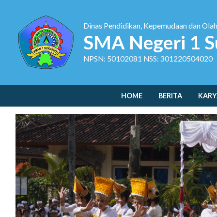
Dinas Pendidikan, Kepemudaan dan Ola
SMA Negeri 1 S
NPSN: 50102081 NSS: 301220504020
HOME
BERITA
KARY