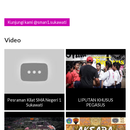
Kunjungi kami @sman1.sukawati
Video
Pesraman Kilat SMA Negeri 1
LIPUTAN KHUSUS
Sukawati
PEGASUS