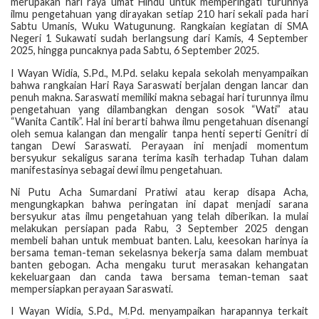
merupakan hari raya umat Hindu untuk memperingati turunnya
ilmu pengetahuan yang dirayakan setiap 210 hari sekali pada hari
Sabtu Umanis, Wuku Watugunung. Rangkaian kegiatan di SMA
Negeri 1 Sukawati sudah berlangsung dari Kamis, 4 September
2025, hingga puncaknya pada Sabtu, 6 September 2025.
I Wayan Widia, S.Pd., M.Pd. selaku kepala sekolah menyampaikan
bahwa rangkaian Hari Raya Saraswati berjalan dengan lancar dan
penuh makna. Saraswati memiliki makna sebagai hari turunnya ilmu
pengetahuan yang dilambangkan dengan sosok “Wati” atau
“Wanita Cantik”. Hal ini berarti bahwa ilmu pengetahuan disenangi
oleh semua kalangan dan mengalir tanpa henti seperti Genitri di
tangan Dewi Saraswati. Perayaan ini menjadi momentum
bersyukur sekaligus sarana terima kasih terhadap Tuhan dalam
manifestasinya sebagai dewi ilmu pengetahuan.
Ni Putu Acha Sumardani Pratiwi atau kerap disapa Acha,
mengungkapkan bahwa peringatan ini dapat menjadi sarana
bersyukur atas ilmu pengetahuan yang telah diberikan. Ia mulai
melakukan persiapan pada Rabu, 3 September 2025 dengan
membeli bahan untuk membuat banten. Lalu, keesokan harinya ia
bersama teman-teman sekelasnya bekerja sama dalam membuat
banten gebogan. Acha mengaku turut merasakan kehangatan
kekeluargaan dan canda tawa bersama teman-teman saat
mempersiapkan perayaan Saraswati.
I Wayan Widia, S.Pd., M.Pd. menyampaikan harapannya terkait