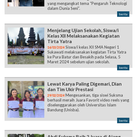
yang mengangkat tema “Pengaruh Teknologi
dalam Dunia Seni”.
berita
Menjelang Ujian Sekolah, Siswa/i
Kelas XII Melaksanakan Kegiatan
Tirta Yatra
Siswa/i kelas XII SMA Negeri 1
16/03/2024
Sukawati melaksanakan kegiatan Tirta Yatra
ke Pura Batur dan Besakih pada Selasa, 5
Maret 2024 sebelum ujian sekolah.
berita
Lewat Karya Paling Digemari, Dian
dan Tim Ukir Prestasi
Mengesankan, tiga siswi Suksma
29/02/2024
berhasil meraih Juara Favorit video reels yang
diselenggarakan oleh Universitas Islam
Bandung (Unisba).
berita
Abdi Suksma Raih 2 Juara di Ajang