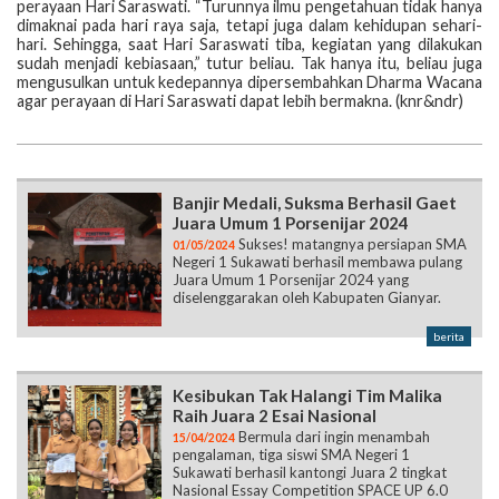
perayaan Hari Saraswati. “Turunnya ilmu pengetahuan tidak hanya
dimaknai pada hari raya saja, tetapi juga dalam kehidupan sehari-
hari. Sehingga, saat Hari Saraswati tiba, kegiatan yang dilakukan
sudah menjadi kebiasaan,” tutur beliau. Tak hanya itu, beliau juga
mengusulkan untuk kedepannya dipersembahkan Dharma Wacana
agar perayaan di Hari Saraswati dapat lebih bermakna. (knr&ndr)
Banjir Medali, Suksma Berhasil Gaet
Juara Umum 1 Porsenijar 2024
Sukses! matangnya persiapan SMA
01/05/2024
Negeri 1 Sukawati berhasil membawa pulang
Juara Umum 1 Porsenijar 2024 yang
diselenggarakan oleh Kabupaten Gianyar.
berita
Kesibukan Tak Halangi Tim Malika
Raih Juara 2 Esai Nasional
Bermula dari ingin menambah
15/04/2024
pengalaman, tiga siswi SMA Negeri 1
Sukawati berhasil kantongi Juara 2 tingkat
Nasional Essay Competition SPACE UP 6.0