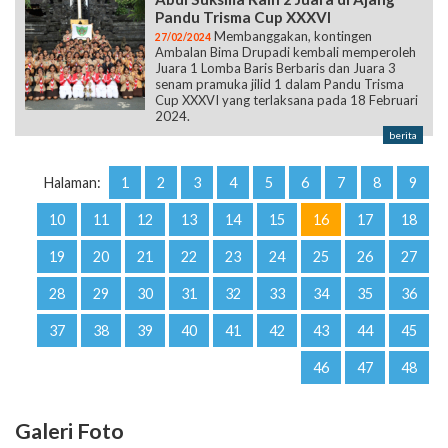
Pandu Trisma Cup XXXVI
Membanggakan, kontingen
27/02/2024
Ambalan Bima Drupadi kembali memperoleh
Juara 1 Lomba Baris Berbaris dan Juara 3
senam pramuka jilid 1 dalam Pandu Trisma
Cup XXXVI yang terlaksana pada 18 Februari
2024.
berita
Halaman:
1
2
3
4
5
6
7
8
9
10
11
12
13
14
15
16
17
18
19
20
21
22
23
24
25
26
27
28
29
30
31
32
33
34
35
36
37
38
39
40
41
42
43
44
45
46
47
48
Galeri Foto