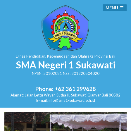
MENU
Dinas Pendidikan, Kepemudaan dan Olahraga
Provinsi Bali
SMA Negeri 1 Sukawati
NPSN: 50102081 NSS: 301220504020
Phone: +62 361 299628
Alamat:
Jalan Lettu Wayan Sutha II, Sukawati
Gianyar Bali 80582
E-mail: info@sma1-sukawati.sch.id