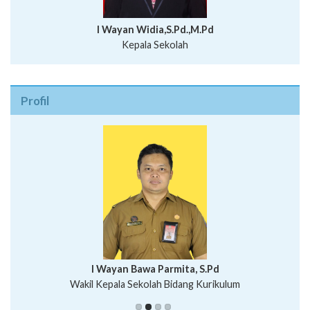
I Wayan Widia,S.Pd.,M.Pd
Kepala Sekolah
Profil
I Wayan Bawa Parmita, S.Pd
I Wayan Gede Aditya Pratita, S.Pd., M.Sn
Wakil Kepala Sekolah Bidang Kurikulum
Ni Wayan Nopi Sutantri, S.Pd.
Putu Suhartana, S.Pd.