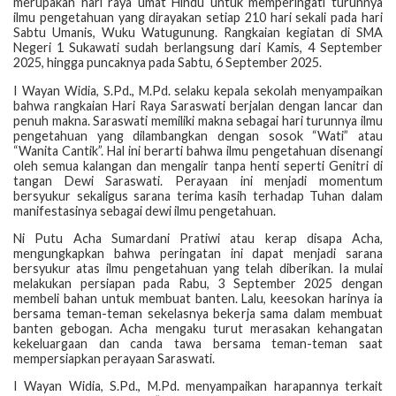
merupakan hari raya umat Hindu untuk memperingati turunnya
ilmu pengetahuan yang dirayakan setiap 210 hari sekali pada hari
Sabtu Umanis, Wuku Watugunung. Rangkaian kegiatan di SMA
Negeri 1 Sukawati sudah berlangsung dari Kamis, 4 September
2025, hingga puncaknya pada Sabtu, 6 September 2025.
I Wayan Widia, S.Pd., M.Pd. selaku kepala sekolah menyampaikan
bahwa rangkaian Hari Raya Saraswati berjalan dengan lancar dan
penuh makna. Saraswati memiliki makna sebagai hari turunnya ilmu
pengetahuan yang dilambangkan dengan sosok “Wati” atau
“Wanita Cantik”. Hal ini berarti bahwa ilmu pengetahuan disenangi
oleh semua kalangan dan mengalir tanpa henti seperti Genitri di
tangan Dewi Saraswati. Perayaan ini menjadi momentum
bersyukur sekaligus sarana terima kasih terhadap Tuhan dalam
manifestasinya sebagai dewi ilmu pengetahuan.
Ni Putu Acha Sumardani Pratiwi atau kerap disapa Acha,
mengungkapkan bahwa peringatan ini dapat menjadi sarana
bersyukur atas ilmu pengetahuan yang telah diberikan. Ia mulai
melakukan persiapan pada Rabu, 3 September 2025 dengan
membeli bahan untuk membuat banten. Lalu, keesokan harinya ia
bersama teman-teman sekelasnya bekerja sama dalam membuat
banten gebogan. Acha mengaku turut merasakan kehangatan
kekeluargaan dan canda tawa bersama teman-teman saat
mempersiapkan perayaan Saraswati.
I Wayan Widia, S.Pd., M.Pd. menyampaikan harapannya terkait