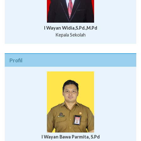
I Wayan Widia,S.Pd.,M.Pd
Kepala Sekolah
Profil
I Wayan Bawa Parmita, S.Pd
I Wayan Gede Aditya Pratita, S.Pd., M.Sn