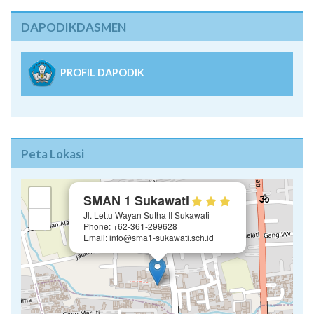
DAPODIKDASMEN
PROFIL DAPODIK
Peta Lokasi
×
+
SMAN 1 Sukawati
Jl. Lettu Wayan Sutha II Sukawati
−
Phone: +62-361-299628
Email: info@sma1-sukawati.sch.id