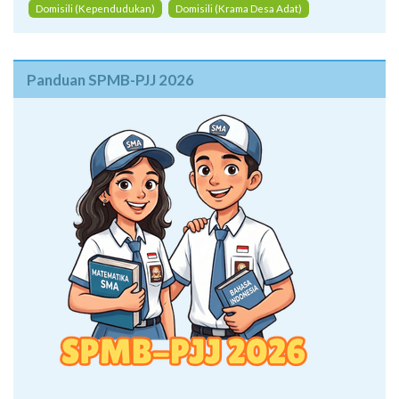
Domisili (Kependudukan)
Domisili (Krama Desa Adat)
Panduan SPMB-PJJ 2026