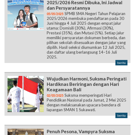
2025/2026 Resmi Dibuka, Ini Jadwal
dan Persyaratannya
SPMB SMA Negeri Tahun Pelajaran
05/05/2025
2025/2026 membuka pendaftaran pada 30
Juni hingga 4 Juli 2025 dengan empat jalur
utama: Domisili (30%), Afirmasi (30%),
Prestasi (35%), dan Mutasi (5%). Setiap jalur
memiliki persyaratan dokumen berbeda, dan
pilihan sekolah disesuaikan dengan jalur yang
dipilih. Hasil seleksi diumumkan 12 Juli 2025,
dan daftar ulang berlangsung 14–16 Juli
2025.
berita
Wujudkan Harmoni, Suksma Peringati
Hardiknas Beriringan dengan Hari
Keagamaan Bali
Suksma memperingati Hari
02/05/2025
Pendidikan Nasional pada Jumat, 2 Mei 2025
dengan melaksanakan upacara bendera di
lapangan SMAN 1 Sukawati.
berita
Penuh Pesona, Vampyra Suksma