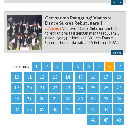
berita
Gemparkan Panggung! Vampyra
Dance Sukses Rebut Juara 1
Vampyra Dance Suksma kembali
31/03/2025
torehkan prestasi dengan menggaet Juara 1
dalam ajang perlombaan Modern Dance
Competition pada Sabtu, 15 Februari 2025.
berita
Halaman:
1
2
3
4
5
6
7
8
9
10
11
12
13
14
15
16
17
18
19
20
21
22
23
24
25
26
27
28
29
30
31
32
33
34
35
36
37
38
39
40
41
42
43
44
45
46
47
48