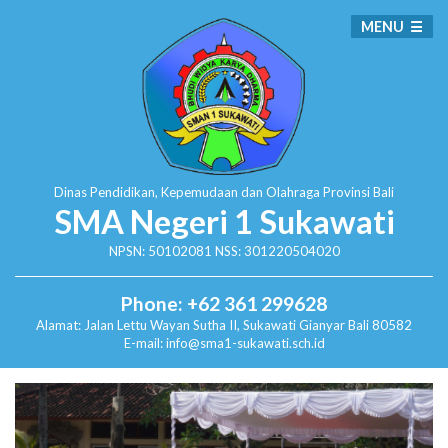
MENU
Dinas Pendidikan, Kepemudaan dan Olahraga
Provinsi Bali
SMA Negeri 1 Sukawati
NPSN: 50102081 NSS: 301220504020
Phone: +62 361 299628
Alamat:
Jalan Lettu Wayan Sutha II, Sukawati
Gianyar Bali 80582
E-mail: info@sma1-sukawati.sch.id