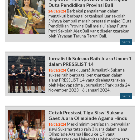
Duta Pendidikan Provinsi Bali
Berbekal pengalaman dalam
24/01/2024
mengikuti berbagai organisasi luar sekolah,
Shintya kembali meraih prestasi menjadi Duta
Pendidikan Provinsi Bali melalui ajang Putra
Putri Sekolah Ajeg Bali yang diselenggarakan
oleh Yayasan Teruna Teruni Bali.
berita
Jurnalistik Suksma Raih Juara Umum 1
dalam PRESSLIST 14
Cetak Juara! Jurnalistik Suksma
18/01/2024
sukses raih berbagai penghargaan dalam
ajang PRESSLIST 14 yang diselenggarakan
oleh Madyapadma Journalistic Park pada 24
November 2023 - 6 Januari 2024.
berita
Cetak Prestasi, Tiga Siswi Suksma
Gaet Juara Olimpiade Agama Hindu
Meski minim persiapan, perwakilan
16/01/2024
siswi Suksma tetap raih 3 juara dalam ajang
Olimpiade Agama Hindu ke-17 yang
diselenggarakan Universitas Mahendradatta