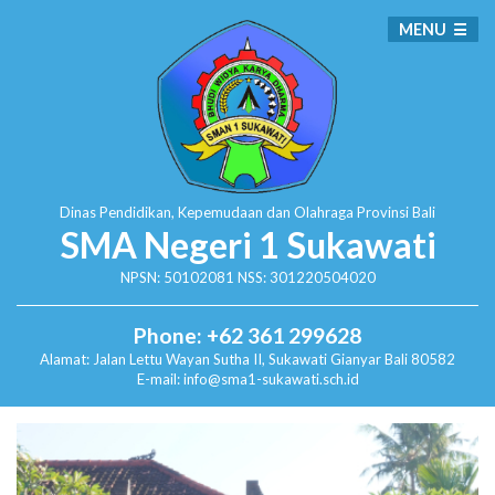
MENU
Dinas Pendidikan, Kepemudaan dan Olahraga
Provinsi Bali
SMA Negeri 1 Sukawati
NPSN: 50102081 NSS: 301220504020
Phone: +62 361 299628
Alamat:
Jalan Lettu Wayan Sutha II, Sukawati
Gianyar Bali 80582
E-mail: info@sma1-sukawati.sch.id