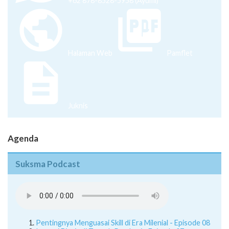
+62 878-8528-5958 (Ayumi)
Halaman Web
Pamflet
Juknis
Agenda
Suksma Podcast
Pentingnya Menguasai Skill di Era Milenial - Episode 08