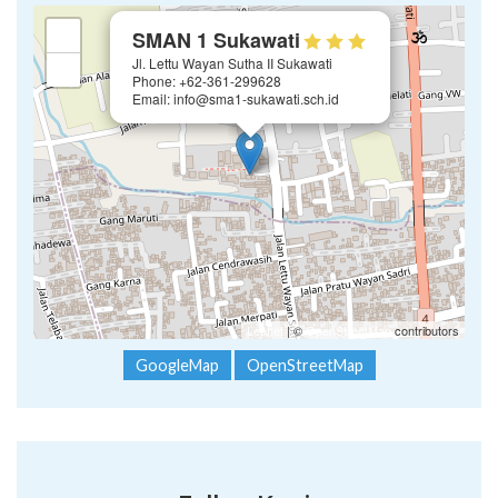
×
+
SMAN 1 Sukawati
Jl. Lettu Wayan Sutha II Sukawati
−
Phone: +62-361-299628
Email: info@sma1-sukawati.sch.id
Leaflet
| ©
OpenStreetMap
contributors
GoogleMap
OpenStreetMap