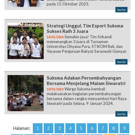
pada 15 Oktober 2023.
berita
Strategi Unggul, Tim Esport Suksma
Sukses Raih 3 Juara
Semakin jaya! Tim Srikandi
14/01/2024
memenangkan 3 juara di Turnamen
Universitas Dhyana Pura, STIKOM Bali, dan
Yayasan Perguruan Rakyat Saraswati Gianyar.
berita
Suksma Adakan Persembahyangan
Bersama Menjelang Malam Siwaratri
Warga Suksma kembali
10/01/2024
melaksanakan kegiatan persembahyangan
bersama dalam rangka menyambut Hari Raya
Siwaratri pada Selasa, 9 Januari 2024.
berita
Halaman:
1
2
3
4
5
6
7
8
9