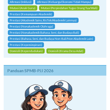
Afirmasi (Inklusi)
Afirmasi (Keluarga Ekonomi Tidak Mampu)
Mutasi (Anak Guru)
Mutasi (Perpindahan Tugas Orang Tua/Wali)
Prestasi (Kemampuan Akademik)
Prestasi (Akademik Sains, RisTek/Akademik Lainnya)
Prestasi (Nonakademik Olahraga)
Prestasi (Nonakademik Bahasa, Seni, dan Budaya Bali)
Prestasi (Bahasa, Seni, dan Budaya Non-Bali/Non Akademik Lain)
Prestasi (Kepemimpinan)
Domisili (Kependudukan)
Domisili (Krama Desa Adat)
Panduan SPMB-PJJ 2026