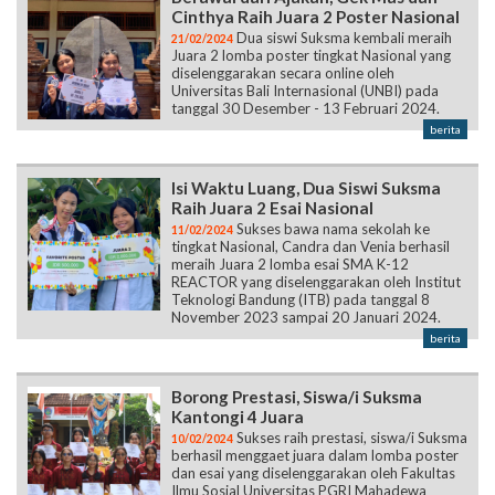
Cinthya Raih Juara 2 Poster Nasional
Dua siswi Suksma kembali meraih
21/02/2024
Juara 2 lomba poster tingkat Nasional yang
diselenggarakan secara online oleh
Universitas Bali Internasional (UNBI) pada
tanggal 30 Desember - 13 Februari 2024.
berita
Isi Waktu Luang, Dua Siswi Suksma
Raih Juara 2 Esai Nasional
Sukses bawa nama sekolah ke
11/02/2024
tingkat Nasional, Candra dan Venia berhasil
meraih Juara 2 lomba esai SMA K-12
REACTOR yang diselenggarakan oleh Institut
Teknologi Bandung (ITB) pada tanggal 8
November 2023 sampai 20 Januari 2024.
berita
Borong Prestasi, Siswa/i Suksma
Kantongi 4 Juara
Sukses raih prestasi, siswa/i Suksma
10/02/2024
berhasil menggaet juara dalam lomba poster
dan esai yang diselenggarakan oleh Fakultas
Ilmu Sosial Universitas PGRI Mahadewa