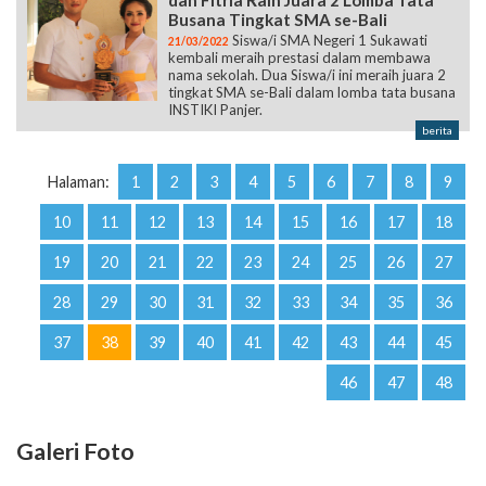
dan Fitria Raih Juara 2 Lomba Tata
Busana Tingkat SMA se-Bali
Siswa/i SMA Negeri 1 Sukawati
21/03/2022
kembali meraih prestasi dalam membawa
nama sekolah. Dua Siswa/i ini meraih juara 2
tingkat SMA se-Bali dalam lomba tata busana
INSTIKI Panjer.
berita
Halaman:
1
2
3
4
5
6
7
8
9
10
11
12
13
14
15
16
17
18
19
20
21
22
23
24
25
26
27
28
29
30
31
32
33
34
35
36
37
38
39
40
41
42
43
44
45
46
47
48
Galeri Foto