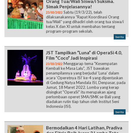
Orang Tua/Wali Siswa/i Suksma.
Simak Penjelasannya!
Sabtu (19/3/22), telah
23/03/2022
dilaksanakannya “Rapat Koordinasi Orang
tua/Wali” yang dihadiri oleh orang tua siswa/i
kelas X dan XI untuk membahas tentang
program-program sekolah.
berita
JST Tampilkan “Luna” di OperaSi 4.0,
Film “Coco” Jadi Inspirasi
Menggarap tema "Kesempatan
23/03/2022
Kembali ke Masa Lalu", JST bawakan
penampilannya yang berjudul ‘Luna’ dalam
acara ‘Operetnya ISI’ ke-4 yang dipentaskan
di Gedung Natya Mandala ISI, Denpasar, pada
Jumat, 18 Maret 2022. Lomba yang kerap
disingkat "OperaSi" itu merupakan ajang
perlombaan operet SMA/SMK se-Bali yang
diadakan rutin tiap tahun oleh Institut Seni
Indonesia (ISI).
berita
Bermodalkan 4 Hari Latihan, Pradiva