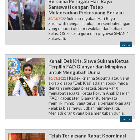
Bersama Peringati Hari Raya
Saraswati dengan Tetap
Melancarkan Prokes yang Berlaku
Suksma rayakan Hari Raya
30/03/2022
Saraswati dengan lakukan persembahyangan
yang dihadiri oleh perwakilan dari setiap
kelas, OSIS, serta guru dan pegawai SMAN 1
Sukawati.
berita
Kenali Dek Kris, Siswa Suksma Ketua
Terpilih FAD Gianyar dan Mimpinya
untuk Mengubah Dunia
I Kadek Krishna Suputra atau yang
30/03/2022
akrab disapa “Dek Kris” adalah sosok muda
dengan segudang prestasi. Siswa yang
menjabat sebagai Ketua Forum Anak Daerah
(FAD) Kabupaten Gianyar itu ternyata
memiliki mimpi yang terus ia perjuangkan agar
kelak ia bisa mewujudkan mimpinya itu.
Menjadi orang yang bisa mengubah dunia.
berita
Telah Terlaksana Rapat Koordinasi