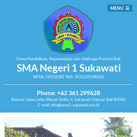
MENU
Dinas Pendidikan, Kepemudaan dan Olahraga
Provinsi Bali
SMA Negeri 1 Sukawati
NPSN: 50102081 NSS: 301220504020
Phone: +62 361 299628
Alamat:
Jalan Lettu Wayan Sutha II, Sukawati
Gianyar Bali 80582
E-mail: info@sma1-sukawati.sch.id