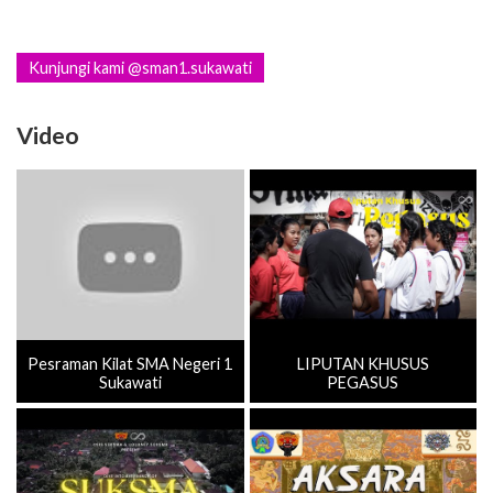
Kunjungi kami @sman1.sukawati
Video
Pesraman Kilat SMA Negeri 1
LIPUTAN KHUSUS
Sukawati
PEGASUS