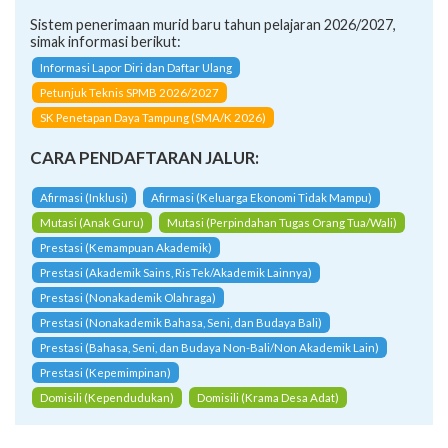
Sistem penerimaan murid baru tahun pelajaran 2026/2027,
simak informasi berikut:
Informasi Lapor Diri dan Daftar Ulang
Petunjuk Teknis SPMB 2026/2027
SK Penetapan Daya Tampung (SMA/K 2026)
CARA PENDAFTARAN JALUR:
Afirmasi (Inklusi)
Afirmasi (Keluarga Ekonomi Tidak Mampu)
Mutasi (Anak Guru)
Mutasi (Perpindahan Tugas Orang Tua/Wali)
Prestasi (Kemampuan Akademik)
Prestasi (Akademik Sains, RisTek/Akademik Lainnya)
Prestasi (Nonakademik Olahraga)
Prestasi (Nonakademik Bahasa, Seni, dan Budaya Bali)
Prestasi (Bahasa, Seni, dan Budaya Non-Bali/Non Akademik Lain)
Prestasi (Kepemimpinan)
Domisili (Kependudukan)
Domisili (Krama Desa Adat)