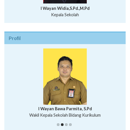
I Wayan Widia,S.Pd.,M.Pd
Kepala Sekolah
Profil
I Wayan Bawa Parmita, S.Pd
I Wayan Gede Aditya Pratita, S.Pd., M.Sn
Wakil Kepala Sekolah Bidang Kurikulum
Ni Wayan Nopi Sutantri, S.Pd.
Putu Suhartana, S.Pd.