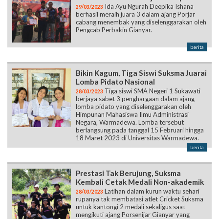
Ida Ayu Ngurah Deepika Ishana
29/03/2023
berhasil meraih juara 3 dalam ajang Porjar
cabang menembak yang diselenggarakan oleh
Pengcab Perbakin Gianyar.
berita
Bikin Kagum, Tiga Siswi Suksma Juarai
Lomba Pidato Nasional
Tiga siswi SMA Negeri 1 Sukawati
28/03/2023
berjaya sabet 3 penghargaan dalam ajang
lomba pidato yang diselenggarakan oleh
Himpunan Mahasiswa Ilmu Administrasi
Negara, Warmadewa. Lomba tersebut
berlangsung pada tanggal 15 Februari hingga
18 Maret 2023 di Universitas Warmadewa.
berita
Prestasi Tak Berujung, Suksma
Kembali Cetak Medali Non-akademik
Latihan dalam kurun waktu sehari
28/03/2023
rupanya tak membatasi atlet Cricket Suksma
untuk kantongi 2 medali sekaligus saat
mengikuti ajang Porsenijar Gianyar yang