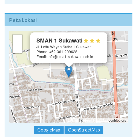
Peta Lokasi
×
+
SMAN 1 Sukawati
Jl. Lettu Wayan Sutha II Sukawati
−
Phone: +62-361-299628
Email: info@sma1-sukawati.sch.id
Leaflet
| ©
OpenStreetMap
contributors
GoogleMap
OpenStreetMap