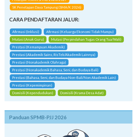
SK Penetapan Daya Tampung (SMA/K 2026)
CARA PENDAFTARAN JALUR:
Afirmasi (Inklusi)
Afirmasi (Keluarga Ekonomi Tidak Mampu)
Mutasi (Anak Guru)
Mutasi (Perpindahan Tugas Orang Tua/Wali)
Prestasi (Kemampuan Akademik)
Prestasi (Akademik Sains, RisTek/Akademik Lainnya)
Prestasi (Nonakademik Olahraga)
Prestasi (Nonakademik Bahasa, Seni, dan Budaya Bali)
Prestasi (Bahasa, Seni, dan Budaya Non-Bali/Non Akademik Lain)
Prestasi (Kepemimpinan)
Domisili (Kependudukan)
Domisili (Krama Desa Adat)
Panduan SPMB-PJJ 2026