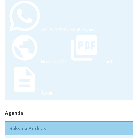
+62 878-8528-5958 (Ayumi)
Halaman Web
Pamflet
Juknis
Agenda
Suksma Podcast