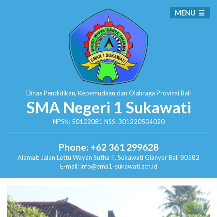
MENU
Dinas Pendidikan, Kepemudaan dan Olahraga
Provinsi Bali
SMA Negeri 1 Sukawati
NPSN: 50102081 NSS: 301220504020
Phone: +62 361 299628
Alamat:
Jalan Lettu Wayan Sutha II, Sukawati
Gianyar Bali 80582
E-mail: info@sma1-sukawati.sch.id