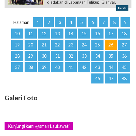
diadakan di Lapangan Tulikup, Gianyar.
berita
Halaman:
1
2
3
4
5
6
7
8
9
10
11
12
13
14
15
16
17
18
19
20
21
22
23
24
25
26
27
28
29
30
31
32
33
34
35
36
37
38
39
40
41
42
43
44
45
46
47
48
Galeri Foto
Kunjungi kami @sman1.sukawati