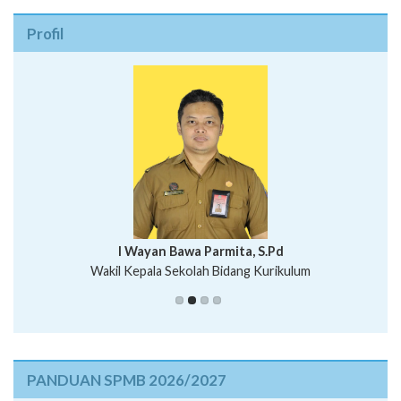
Profil
I Wayan Bawa Parmita, S.Pd
I Wayan Gede Aditya Pratita, S.Pd., M.Sn
Wakil Kepala Sekolah Bidang Kurikulum
Ni Wayan Nopi Sutantri, S.Pd.
Putu Suhartana, S.Pd.
PANDUAN SPMB 2026/2027