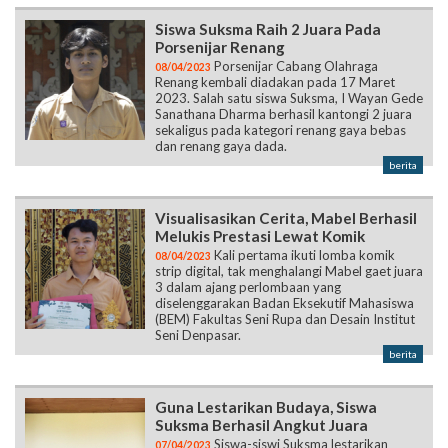
Siswa Suksma Raih 2 Juara Pada
Porsenijar Renang
Porsenijar Cabang Olahraga
08/04/2023
Renang kembali diadakan pada 17 Maret
2023. Salah satu siswa Suksma, I Wayan Gede
Sanathana Dharma berhasil kantongi 2 juara
sekaligus pada kategori renang gaya bebas
dan renang gaya dada.
berita
Visualisasikan Cerita, Mabel Berhasil
Melukis Prestasi Lewat Komik
Kali pertama ikuti lomba komik
08/04/2023
strip digital, tak menghalangi Mabel gaet juara
3 dalam ajang perlombaan yang
diselenggarakan Badan Eksekutif Mahasiswa
(BEM) Fakultas Seni Rupa dan Desain Institut
Seni Denpasar.
berita
Guna Lestarikan Budaya, Siswa
Suksma Berhasil Angkut Juara
Siswa-siswi Suksma lestarikan
07/04/2023