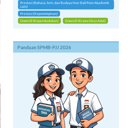
Prestasi (Bahasa, Seni, dan Budaya Non-Bali/Non Akademik
Lain)
Prestasi (Kepemimpinan)
Domisili (Kependudukan)
Domisili (Krama Desa Adat)
Panduan SPMB-PJJ 2026