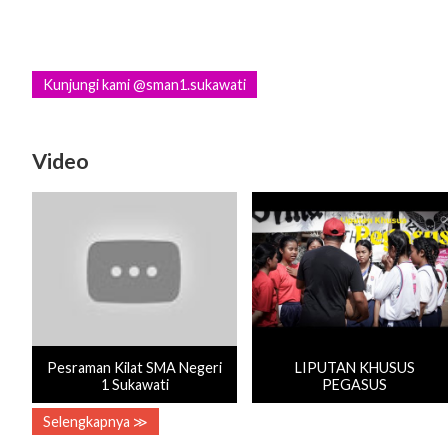
Kunjungi kami @sman1.sukawati
Video
Pesraman Kilat SMA Negeri
LIPUTAN KHUSUS
1 Sukawati
PEGASUS
Selengkapnya ≫