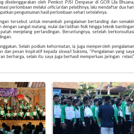
yang diselenggarakan oleh Pemkot PJSI Denpasar di GOR Lila Bhuana
masi perlombaan melalui
official
dan pelatihnya, lalu mendaftar dua har
apatkan pengumuman hasil perlombaan sehari setelahnya.
ingan tersebut untuk menambah pengalaman bertanding dan semaki
ngan sangat matang, mulai dari latihan fisik hingga teknik bantinga
 patah menjelang pertandingan. Beruntungnya, setelah berkonsultas
dingan.
nggakan. Selain podium kehormatan, ia juga memperoleh pengalama
 dan pesan inspiratif kepada siswa/i Suksma, “Pengalaman yang say
 berharga, selain itu saya juga berhasil memperluas jaringan relasi.