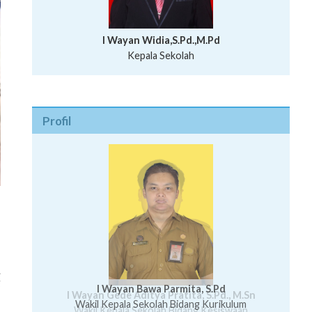
I Wayan Widia,S.Pd.,M.Pd
Kepala Sekolah
Profil
.
g
I Wayan Bawa Parmita, S.Pd
I Wayan Gede Aditya Pratita, S.Pd., M.Sn
Ni Wayan Nopi Sutantri, S.Pd.
Putu Suhartana, S.Pd.
Wakil Kepala Sekolah Bidang Kesiswaan