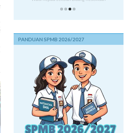
,
i
n
n
i
PANDUAN SPMB 2026/2027
n
a
”