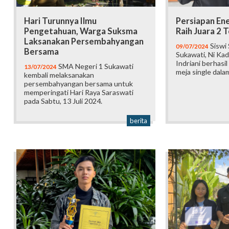
Hari Turunnya Ilmu
Persiapan En
Pengetahuan, Warga Suksma
Raih Juara 2 
Laksanakan Persembahyangan
Siswi
09/07/2024
Bersama
Sukawati, Ni Ka
Indriani berhasil
SMA Negeri 1 Sukawati
13/07/2024
meja single dala
kembali melaksanakan
persembahyangan bersama untuk
memperingati Hari Raya Saraswati
pada Sabtu, 13 Juli 2024.
berita