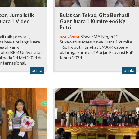
an, Jurnalistik
Bulatkan Tekad, Gita Berhasil
uara 1 Video
Gaet Juara 1 Kumite +66 Kg
Putri
i raih prestasi,
Siswi SMA Negeri 1
02/07/2024
ma bawa pulang Juara
Sukawati sukses bawa Juara 1 kumite
eatif yang
+66 kg putri tingkat SMA/K cabang
 oleh BEM Universitas
olahraga karate di Porjar Provinsi Bali
al pada 24 Mei 2024 di
tahun 2024.
Internasional.
berita
berita