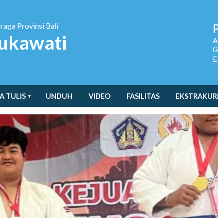
hraga
Provinsi Bali
ukawati
A
G
E
A TULIS
UNDUH
VIDEO
FASILITAS
EKSTRAKUR