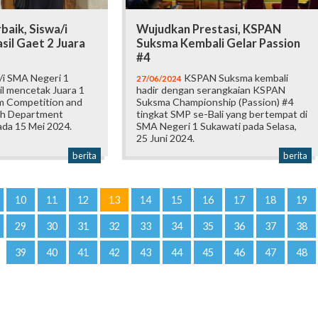
baik, Siswa/i
Wujudkan Prestasi, KSPAN
il Gaet 2 Juara
Suksma Kembali Gelar Passion
#4
/i SMA Negeri 1
KSPAN Suksma kembali
27/06/2024
il mencetak Juara 1
hadir dengan serangkaian KSPAN
am Competition and
Suksma Championship (Passion) #4
ish Department
tingkat SMP se-Bali yang bertempat di
da 15 Mei 2024.
SMA Negeri 1 Sukawati pada Selasa,
25 Juni 2024.
berita
berita
10
11
12
13
14
15
16
17
18
19
29
30
31
32
33
34
35
36
37
38
39
40
41
42
43
44
45
46
47
48