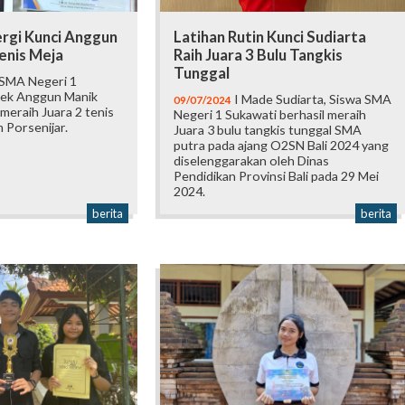
ergi Kunci Anggun
Latihan Rutin Kunci Sudiarta
Tenis Meja
Raih Juara 3 Bulu Tangkis
Tunggal
 SMA Negeri 1
dek Anggun Manik
I Made Sudiarta, Siswa SMA
09/07/2024
 meraih Juara 2 tenis
Negeri 1 Sukawati berhasil meraih
m Porsenijar.
Juara 3 bulu tangkis tunggal SMA
putra pada ajang O2SN Bali 2024 yang
diselenggarakan oleh Dinas
Pendidikan Provinsi Bali pada 29 Mei
2024.
berita
berita