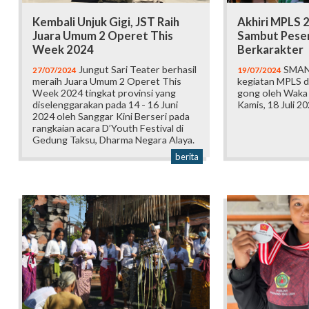
Kembali Unjuk Gigi, JST Raih
Akhiri MPLS 
Juara Umum 2 Operet This
Sambut Peser
Week 2024
Berkarakter
Jungut Sari Teater berhasil
SMAN 
27/07/2024
19/07/2024
meraih Juara Umum 2 Operet This
kegiatan MPLS 
Week 2024 tingkat provinsi yang
gong oleh Waka
diselenggarakan pada 14 - 16 Juni
Kamis, 18 Juli 2
2024 oleh Sanggar Kini Berseri pada
rangkaian acara D’Youth Festival di
Gedung Taksu, Dharma Negara Alaya.
berita