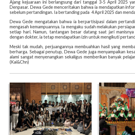
Ajang kejuaraan ini berlangsung dari tanggal 3-5 April 2025 
Denpasar. Dewa Gede menceritakan bahwa ia mendapatkan infor
sebelum pertandingan. Ia bertanding pada 4 April 2025 dan mend
Dewa Gede mengatakan bahwa ia berpartisipasi dalam pertand
mengasah kemampuannya. Ia mengaku sudah melakukan persiapan de
setiap hari. Namun, tantangan besar datang saat jari manisnya
dengan dokter, ia tetap mendapatkan izin untuk mengikuti pertan
Meski tak mudah, perjuangannya membuahkan hasil yang memba
berharga. Sebagai penutup, Dewa Gede juga menyampaikan kesan
alami sangat menyenangkan sekaligus memberikan banyak pelajaran
(Kai&Chn)