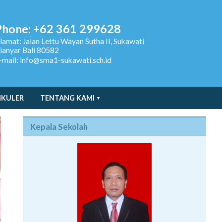
Phone: +62 361 299628
lamat:
Jalan Lettu Wayan Sutha II, Sukawati
ianyar Bali 80582
-mail: info@sma1-sukawati.sch.id
IKULER
TENTANG KAMI
Kepala Sekolah