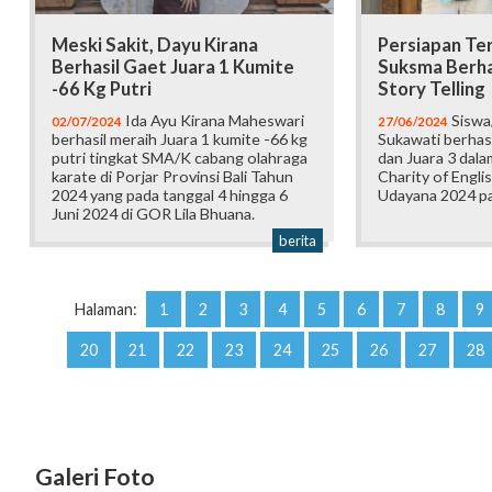
Meski Sakit, Dayu Kirana
Persiapan Ter
Berhasil Gaet Juara 1 Kumite
Suksma Berhas
-66 Kg Putri
Story Telling
Ida Ayu Kirana Maheswari
Siswa
02/07/2024
27/06/2024
berhasil meraih Juara 1 kumite -66 kg
Sukawati berhas
putri tingkat SMA/K cabang olahraga
dan Juara 3 dal
karate di Porjar Provinsi Bali Tahun
Charity of Engl
2024 yang pada tanggal 4 hingga 6
Udayana 2024 pa
Juni 2024 di GOR Lila Bhuana.
berita
Halaman:
1
2
3
4
5
6
7
8
9
20
21
22
23
24
25
26
27
28
Galeri Foto