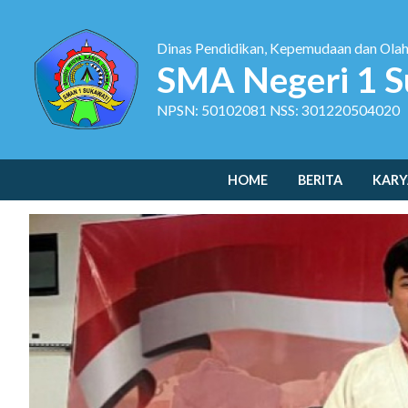
Dinas Pendidikan, Kepemudaan dan Ola
SMA Negeri 1 S
NPSN: 50102081 NSS: 301220504020
HOME
BERITA
KARY