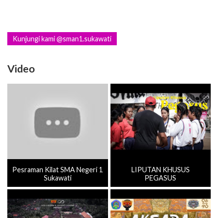
Kunjungi kami @sman1.sukawati
Video
Pesraman Kilat SMA Negeri 1
LIPUTAN KHUSUS
Sukawati
PEGASUS