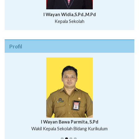
I Wayan Widia,S.Pd.,M.Pd
Kepala Sekolah
Profil
I Wayan Bawa Parmita, S.Pd
I Wayan Gede Aditya Pratita, S.Pd., M.Sn
Wakil Kepala Sekolah Bidang Kurikulum
Ni Wayan Nopi Sutantri, S.Pd.
Putu Suhartana, S.Pd.