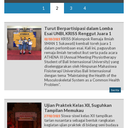
1
2
3
4
Turut Berpartisipasi dalam Lomba
Esai UNBI, KRISS Renggut Juara 1
KRISS (Kelompok Remaja Ilmiah
02/03/2023
SMAN 1 Sukawati) kembali toreh juara 1
dalam perlombaan esai. Kali ini, paguyuban
remaja ilmiah tersebut ikut serta pada acara
ATHENA III (Annual Meeting Physiotherapy
Student of Bali Internasional University) yang
diselenggarakan oleh Himpunan Mahasiswa
Fisioterapi Universitas Bali Internasional
dengan tema “Maintaining the Health of the
Musculoskeletal System as a Common Health
Problem”.
berita
Ujian Praktek Kelas XII, Suguhkan
Tampilan Memukau
Siswa-siswi kelas XII tampilkan
27/02/2023
tarian nusantara sebagai bentuk rangkaian
kegiatan ujian praktek di bidang seni budaya