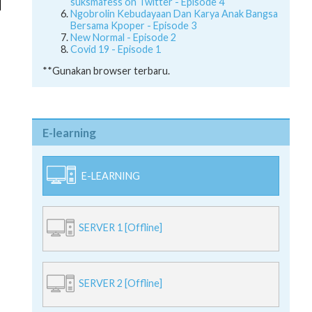
suksmafess on Twitter - Episode 4
Ngobrolin Kebudayaan Dan Karya Anak Bangsa
Bersama Kpoper - Episode 3
New Normal - Episode 2
Covid 19 - Episode 1
**Gunakan browser terbaru.
E-learning
E-LEARNING
SERVER 1 [Offline]
SERVER 2 [Offline]