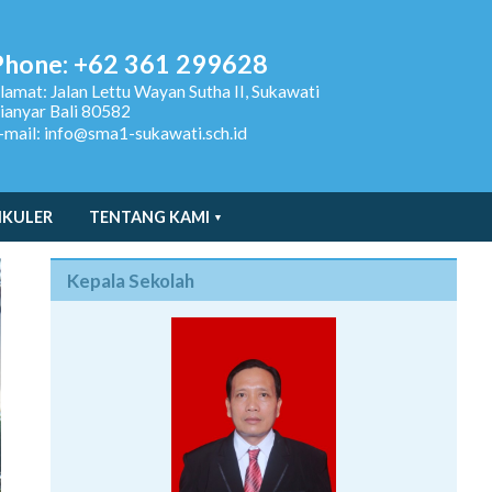
Phone: +62 361 299628
lamat:
Jalan Lettu Wayan Sutha II, Sukawati
ianyar Bali 80582
-mail: info@sma1-sukawati.sch.id
IKULER
TENTANG KAMI
Kepala Sekolah