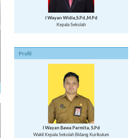
I Wayan Widia,S.Pd.,M.Pd
Kepala Sekolah
Profil
I Wayan Bawa Parmita, S.Pd
I Wayan Gede Aditya Pratita, S.Pd., M.Sn
Wakil Kepala Sekolah Bidang Kurikulum
Ni Wayan Nopi Sutantri, S.Pd.
Putu Suhartana, S.Pd.