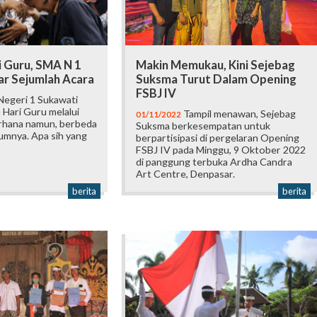
i Guru, SMA N 1
Makin Memukau, Kini Sejebag
ar Sejumlah Acara
Suksma Turut Dalam Opening
FSBJ IV
egeri 1 Sukawati
 Hari Guru melalui
Tampil menawan, Sejebag
01/11/2022
rhana namun, berbeda
Suksma berkesempatan untuk
umnya. Apa sih yang
berpartisipasi di pergelaran Opening
FSBJ IV pada Minggu, 9 Oktober 2022
di panggung terbuka Ardha Candra
Art Centre, Denpasar.
berita
berita