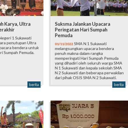
h Karya, Ultra
Suksma Jalankan Upacara
erakhir
Peringatan Hari Sumpah
Pemuda
egeri 1 Sukawati
ara penutupan Ultra
SMA N 1 Sukawati
01/11/2022
upacara bendera untuk
melangsungkan upacara bendera
ari Sumpah Pemuda.
penuh makna dalam rangka
memperingati Hari Sumpah Pemuda
yang dihadiri oleh seluruh warga SMA
N 1 Sukawati dan kepala sekolah SMA
N 2 Sukawati dan beberapa perwakilan
dari pihak OSIS SMA N 2 Sukawati.
berita
berita