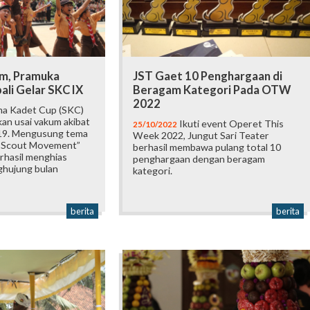
m, Pramuka
JST Gaet 10 Penghargaan di
li Gelar SKC IX
Beragam Kategori Pada OTW
2022
a Kadet Cup (SKC)
kan usai vakum akibat
Ikuti event Operet This
25/10/2022
19. Mengusung tema
Week 2022, Jungut Sari Teater
r Scout Movement”
berhasil membawa pulang total 10
rhasil menghias
penghargaan dengan beragam
ghujung bulan
kategori.
berita
berita