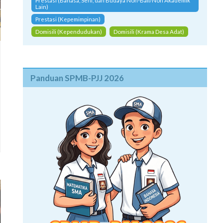
Prestasi (Bahasa, Seni, dan Budaya Non-Bali/Non Akademik
Lain)
Prestasi (Kepemimpinan)
Domisili (Kependudukan)
Domisili (Krama Desa Adat)
Panduan SPMB-PJJ 2026