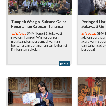
Tumpek Wariga, Suksma Gelar
Peringati Har
Penanaman Ratusan Tanaman
Sukawati Gel
SMA Negeri 1 Sukawati
SMA N
12/12/2022
25/11/2022
rayakan Tumpek Wariga dengan
adakan perayaan
melaksanakan persembahyangan
acara yang sede
bersama dan penanaman tumbuhan di
dari tahun sebel
lingkungan sekolah.
berbeda?
berita