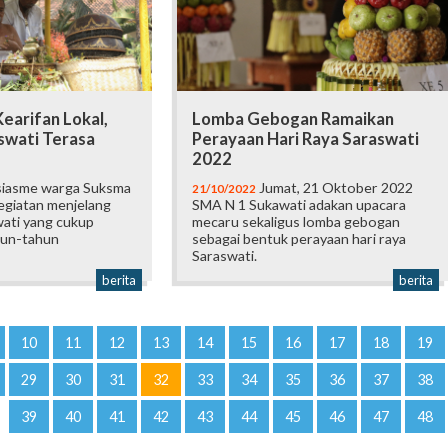
earifan Lokal,
Lomba Gebogan Ramaikan
swati Terasa
Perayaan Hari Raya Saraswati
2022
iasme warga Suksma
Jumat, 21 Oktober 2022
21/10/2022
kegiatan menjelang
SMA N 1 Sukawati adakan upacara
wati yang cukup
mecaru sekaligus lomba gebogan
hun-tahun
sebagai bentuk perayaan hari raya
Saraswati.
berita
berita
10
11
12
13
14
15
16
17
18
19
29
30
31
32
33
34
35
36
37
38
39
40
41
42
43
44
45
46
47
48