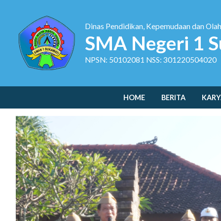
Dinas Pendidikan, Kepemudaan dan Ola
SMA Negeri 1 S
NPSN: 50102081 NSS: 301220504020
HOME
BERITA
KARY