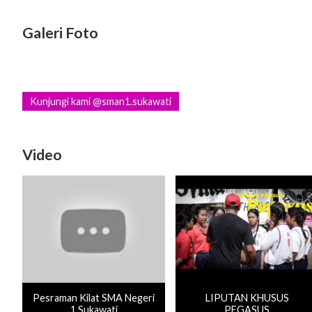
Galeri Foto
Kunjungi kami @sman1.sukawati
Video
Pesraman Kilat SMA Negeri
LIPUTAN KHUSUS
1 Sukawati
PEGASUS