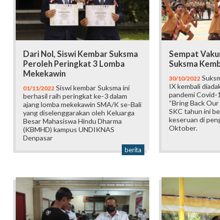
Dari Nol, Siswi Kembar Suksma
Sempat Vaku
Peroleh Peringkat 3 Lomba
Suksma Kemba
Mekekawin
Suksm
30/10/2022
IX kembali diada
Siswi kembar Suksma ini
01/11/2022
pandemi Covid-
berhasil raih peringkat ke-3 dalam
“Bring Back Ou
ajang lomba mekekawin SMA/K se-Bali
SKC tahun ini be
yang diselenggarakan oleh Keluarga
keseruan di pen
Besar Mahasiswa Hindu Dharma
Oktober.
(KBMHD) kampus UNDIKNAS
Denpasar
berita