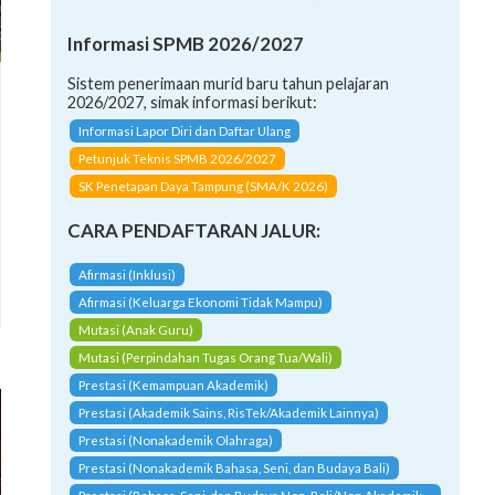
Informasi SPMB 2026/2027
Sistem penerimaan murid baru tahun pelajaran
2026/2027, simak informasi berikut:
Informasi Lapor Diri dan Daftar Ulang
Petunjuk Teknis SPMB 2026/2027
SK Penetapan Daya Tampung (SMA/K 2026)
CARA PENDAFTARAN JALUR:
Afirmasi (Inklusi)
Afirmasi (Keluarga Ekonomi Tidak Mampu)
Mutasi (Anak Guru)
Mutasi (Perpindahan Tugas Orang Tua/Wali)
Prestasi (Kemampuan Akademik)
Prestasi (Akademik Sains, RisTek/Akademik Lainnya)
Prestasi (Nonakademik Olahraga)
Prestasi (Nonakademik Bahasa, Seni, dan Budaya Bali)