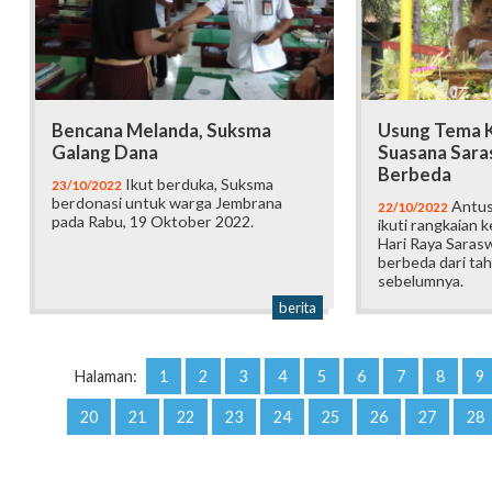
Bencana Melanda, Suksma
Usung Tema K
Galang Dana
Suasana Sara
Berbeda
Ikut berduka, Suksma
23/10/2022
berdonasi untuk warga Jembrana
Antus
22/10/2022
pada Rabu, 19 Oktober 2022.
ikuti rangkaian 
Hari Raya Saras
berbeda dari ta
sebelumnya.
berita
Halaman:
1
2
3
4
5
6
7
8
9
20
21
22
23
24
25
26
27
28