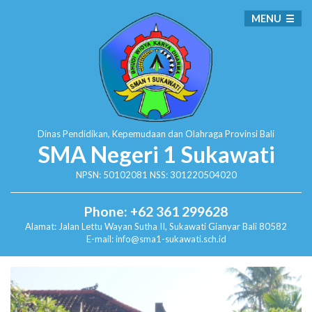
MENU
Dinas Pendidikan, Kepemudaan dan Olahraga
Provinsi Bali
SMA Negeri 1 Sukawati
NPSN: 50102081 NSS: 301220504020
Phone: +62 361 299628
Alamat:
Jalan Lettu Wayan Sutha II, Sukawati
Gianyar Bali 80582
E-mail: info@sma1-sukawati.sch.id