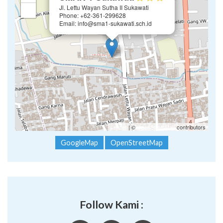
Jl. Lettu Wayan Sutha II Sukawati
−
Phone: +62-361-299628
Email: info@sma1-sukawati.sch.id
Leaflet
| ©
OpenStreetMap
contributors
GoogleMap
OpenStreetMap
Follow Kami :