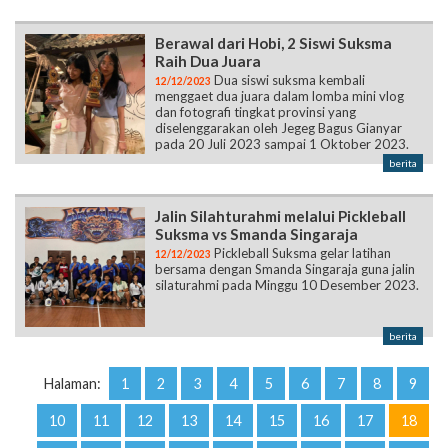
Berawal dari Hobi, 2 Siswi Suksma
Raih Dua Juara
Dua siswi suksma kembali
12/12/2023
menggaet dua juara dalam lomba mini vlog
dan fotografi tingkat provinsi yang
diselenggarakan oleh Jegeg Bagus Gianyar
pada 20 Juli 2023 sampai 1 Oktober 2023.
berita
Jalin Silahturahmi melalui Pickleball
Suksma vs Smanda Singaraja
Pickleball Suksma gelar latihan
12/12/2023
bersama dengan Smanda Singaraja guna jalin
silaturahmi pada Minggu 10 Desember 2023.
berita
Halaman:
1
2
3
4
5
6
7
8
9
10
11
12
13
14
15
16
17
18