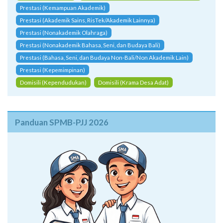
Prestasi (Kemampuan Akademik)
Prestasi (Akademik Sains, RisTek/Akademik Lainnya)
Prestasi (Nonakademik Olahraga)
Prestasi (Nonakademik Bahasa, Seni, dan Budaya Bali)
Prestasi (Bahasa, Seni, dan Budaya Non-Bali/Non Akademik Lain)
Prestasi (Kepemimpinan)
Domisili (Kependudukan)
Domisili (Krama Desa Adat)
Panduan SPMB-PJJ 2026