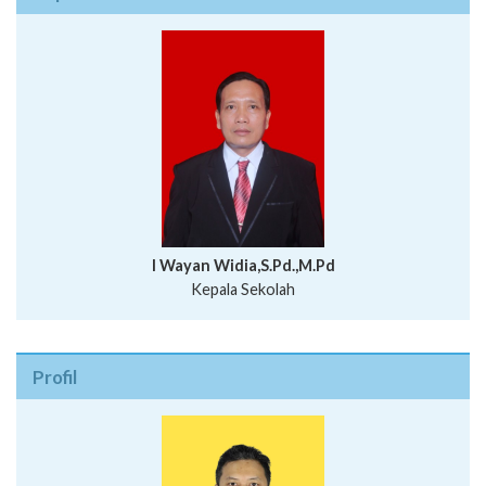
I Wayan Widia,S.Pd.,M.Pd
Kepala Sekolah
Profil