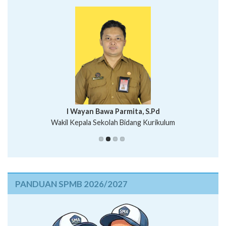
I Wayan Bawa Parmita, S.Pd
I Wayan Gede Aditya Pratita, S.Pd., M.Sn
Wakil Kepala Sekolah Bidang Kurikulum
Ni Wayan Nopi Sutantri, S.Pd.
Putu Suhartana, S.Pd.
PANDUAN SPMB 2026/2027