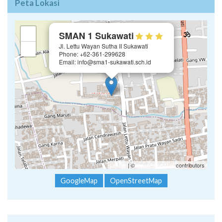
Peta Lokasi
×
+
SMAN 1 Sukawati
Jl. Lettu Wayan Sutha II Sukawati
−
Phone: +62-361-299628
Email: info@sma1-sukawati.sch.id
Leaflet
| ©
OpenStreetMap
contributors
GoogleMap
OpenStreetMap