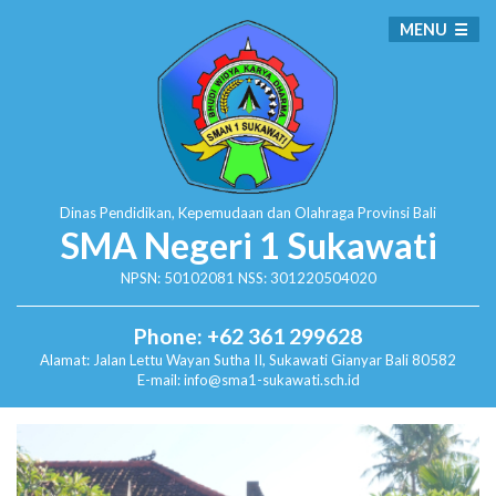
MENU
Dinas Pendidikan, Kepemudaan dan Olahraga
Provinsi Bali
SMA Negeri 1 Sukawati
NPSN: 50102081 NSS: 301220504020
Phone: +62 361 299628
Alamat:
Jalan Lettu Wayan Sutha II, Sukawati
Gianyar Bali 80582
E-mail: info@sma1-sukawati.sch.id