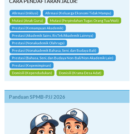
CARA PENDAFTARAN JALUR:
Afirmasi (Inklusi)
Afirmasi (Keluarga Ekonomi Tidak Mampu)
Mutasi (Anak Guru)
Mutasi (Perpindahan Tugas Orang Tua/Wali)
Prestasi (Kemampuan Akademik)
Prestasi (Akademik Sains, RisTek/Akademik Lainnya)
Prestasi (Nonakademik Olahraga)
Prestasi (Nonakademik Bahasa, Seni, dan Budaya Bali)
Prestasi (Bahasa, Seni, dan Budaya Non-Bali/Non Akademik Lain)
Prestasi (Kepemimpinan)
Domisili (Kependudukan)
Domisili (Krama Desa Adat)
Panduan SPMB-PJJ 2026