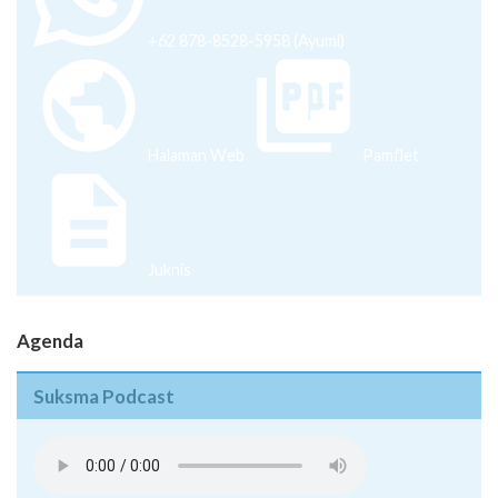
+62 878-8528-5958 (Ayumi)
Halaman Web
Pamflet
Juknis
Agenda
Suksma Podcast