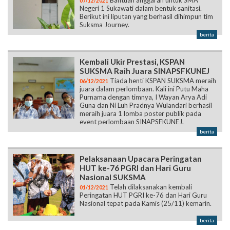
Bantuan anggaran untuk SMA
07/12/2021
Negeri 1 Sukawati dalam bentuk sanitasi.
Berikut ini liputan yang berhasil dihimpun tim
Suksma Journey.
berita
Kembali Ukir Prestasi, KSPAN
SUKSMA Raih Juara SINAPSFKUNEJ
Tiada henti KSPAN SUKSMA meraih
06/12/2021
juara dalam perlombaan. Kali ini Putu Maha
Purnama dengan timnya, I Wayan Arya Adi
Guna dan Ni Luh Pradnya Wulandari berhasil
meraih juara 1 lomba poster publik pada
event perlombaan SINAPSFKUNEJ.
berita
Pelaksanaan Upacara Peringatan
HUT ke-76 PGRI dan Hari Guru
Nasional SUKSMA
Telah dilaksanakan kembali
01/12/2021
Peringatan HUT PGRI ke-76 dan Hari Guru
Nasional tepat pada Kamis (25/11) kemarin.
berita