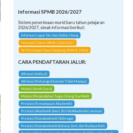
Informasi SPMB 2026/2027
Sistem penerimaan murid baru tahun pelajaran
2026/2027, simak informasi berikut:
Informasi Lapor Diri dan Daftar Ulang
Petunjuk Teknis SPMB 2026/2027
SK Penetapan Daya Tampung (SMA/K 2026)
CARA PENDAFTARAN JALUR:
Afirmasi (Inklusi)
Afirmasi (Keluarga Ekonomi Tidak Mampu)
Mutasi (Anak Guru)
Mutasi (Perpindahan Tugas Orang Tua/Wali)
Prestasi (Kemampuan Akademik)
Prestasi (Akademik Sains, RisTek/Akademik Lainnya)
Prestasi (Nonakademik Olahraga)
Prestasi (Nonakademik Bahasa, Seni, dan Budaya Bali)