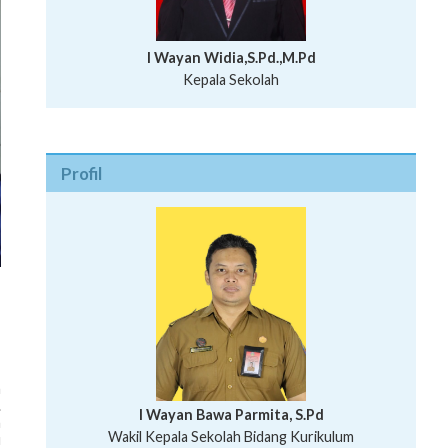
I Wayan Widia,S.Pd.,M.Pd
Kepala Sekolah
Profil
n
.
I Wayan Bawa Parmita, S.Pd
n
I Wayan Gede Aditya Pratita, S.Pd., M.Sn
Wakil Kepala Sekolah Bidang Kurikulum
u
Ni Wayan Nopi Sutantri, S.Pd.
Putu Suhartana, S.Pd.