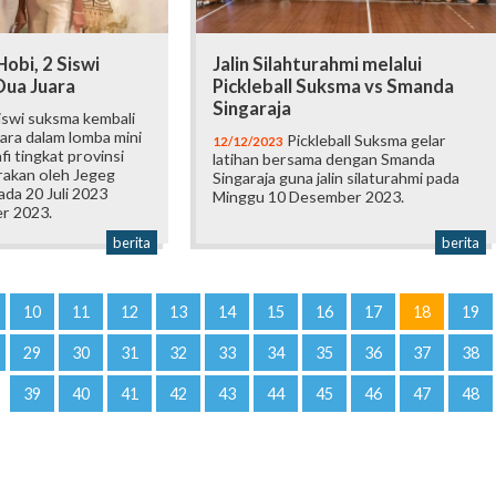
Hobi, 2 Siswi
Jalin Silahturahmi melalui
Dua Juara
Pickleball Suksma vs Smanda
Singaraja
iswi suksma kembali
ara dalam lomba mini
Pickleball Suksma gelar
12/12/2023
fi tingkat provinsi
latihan bersama dengan Smanda
rakan oleh Jegeg
Singaraja guna jalin silaturahmi pada
da 20 Juli 2023
Minggu 10 Desember 2023.
r 2023.
berita
berita
10
11
12
13
14
15
16
17
18
19
29
30
31
32
33
34
35
36
37
38
39
40
41
42
43
44
45
46
47
48