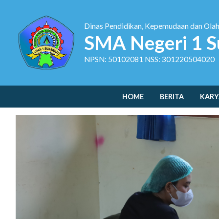
Dinas Pendidikan, Kepemudaan dan Ola
SMA Negeri 1 S
NPSN: 50102081 NSS: 301220504020
HOME
BERITA
KARY