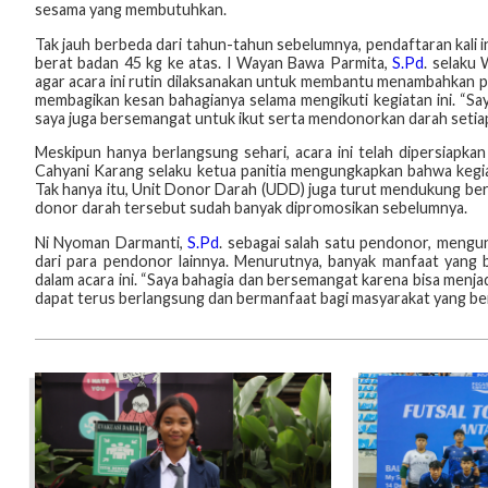
sesama yang membutuhkan.
Tak jauh berbeda dari tahun-tahun sebelumnya, pendaftaran kali 
berat badan 45 kg ke atas. I Wayan Bawa Parmita,
S.Pd
. selaku 
agar acara ini rutin dilaksanakan untuk membantu menambahkan p
membagikan kesan bahagianya selama mengikuti kegiatan ini. “Saya
saya juga bersemangat untuk ikut serta mendonorkan darah setiap k
Meskipun hanya berlangsung sehari, acara ini telah dipersiapkan
Cahyani Karang selaku ketua panitia mengungkapkan bahwa kegia
Tak hanya itu, Unit Donor Darah (UDD) juga turut mendukung berl
donor darah tersebut sudah banyak dipromosikan sebelumnya.
Ni Nyoman Darmanti,
S.Pd
. sebagai salah satu pendonor, mengun
dari para pendonor lainnya. Menurutnya, banyak manfaat yang b
dalam acara ini. “Saya bahagia dan bersemangat karena bisa menjad
dapat terus berlangsung dan bermanfaat bagi masyarakat yang ben