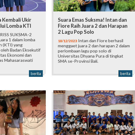
 Kembali Ukir
Suara Emas Suksma! Intan dan
lui Lomba KTI
Fiore Raih Juara 2 dan Harapan
2 Lagu Pop Solo
RISS SUKSMA-2
juara 1 dalam lomba
Intan dan Fiore berhasil
18/12/2023
ah (KTI) yang
menggaet juara 2 dan harapan 2 dalam
 oleh Badan Eksekutif
perlombaan lagu pop solo di
ltas Ekonomi dan
Universitas Dhyana Pura di tingkat
tas Mahasaraswati
SMA se-Provinsi Bali.
berita
berita