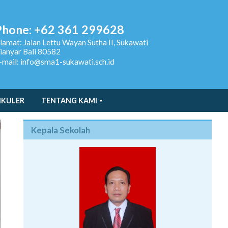
Phone: +62 361 299628
lamat:
Jalan Lettu Wayan Sutha II, Sukawati
ianyar Bali 80582
-mail: info@sma1-sukawati.sch.id
IKULER
TENTANG KAMI
Kepala Sekolah