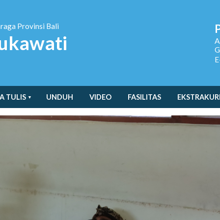
hraga
Provinsi Bali
ukawati
A
G
E
A TULIS
UNDUH
VIDEO
FASILITAS
EKSTRAKUR