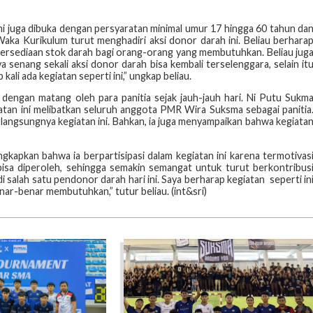
ini juga dibuka dengan persyaratan minimal umur 17 hingga 60 tahun da
Waka Kurikulum turut menghadiri aksi donor darah ini. Beliau berhara
ersediaan stok darah bagi orang-orang yang membutuhkan. Beliau jug
 senang sekali aksi donor darah bisa kembali terselenggara, selain it
ali ada kegiatan seperti ini,” ungkap beliau.
 dengan matang oleh para panitia sejak jauh-jauh hari. Ni Putu Sukm
tan ini melibatkan seluruh anggota PMR Wira Suksma sebagai panitia
angsungnya kegiatan ini. Bahkan, ia juga menyampaikan bahwa kegiata
gkapkan bahwa ia berpartisipasi dalam kegiatan ini karena termotivas
isa diperoleh, sehingga semakin semangat untuk turut berkontribus
i salah satu pendonor darah hari ini. Saya berharap kegiatan seperti in
ar-benar membutuhkan,” tutur beliau. (int&sri)