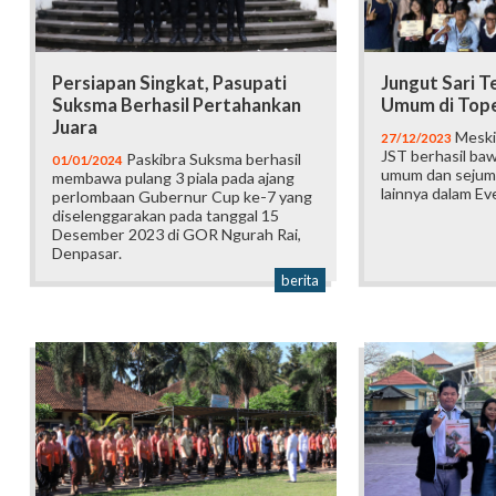
Persiapan Singkat, Pasupati
Jungut Sari T
Suksma Berhasil Pertahankan
Umum di Tope
Juara
Meski 
27/12/2023
JST berhasil baw
Paskibra Suksma berhasil
01/01/2024
umum dan sejum
membawa pulang 3 piala pada ajang
lainnya dalam Ev
perlombaan Gubernur Cup ke-7 yang
diselenggarakan pada tanggal 15
Desember 2023 di GOR Ngurah Rai,
Denpasar.
berita