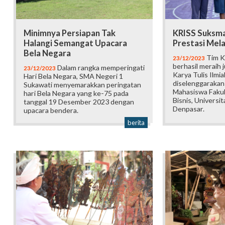
Minimnya Persiapan Tak
KRISS Suksma
Halangi Semangat Upacara
Prestasi Mela
Bela Negara
Tim K
23/12/2023
berhasil meraih 
Dalam rangka memperingati
23/12/2023
Karya Tulis Ilmi
Hari Bela Negara, SMA Negeri 1
diselenggarakan
Sukawati menyemarakkan peringatan
Mahasiswa Faku
hari Bela Negara yang ke-75 pada
Bisnis, Universi
tanggal 19 Desember 2023 dengan
Denpasar.
upacara bendera.
berita