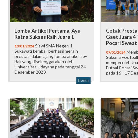
Lomba Artikel Pertama, Ayu
Cetak Prestas
Ratna Sukses Raih Juara 1
Gaet Juara 4
Pocari Sweat
Siswi SMA Negeri 1
10/01/2024
Sukawati kembali berhasil meraih
Memba
07/01/2024
prestasi dalam ajang lomba artikel se-
Suksma Football 
Bali yang diselenggarakan oleh
memperoleh Jua
Universitas Udayana pada tanggal 24
Futsal Pocari Sw
Desember 2023.
pada 16 - 17 De
berita