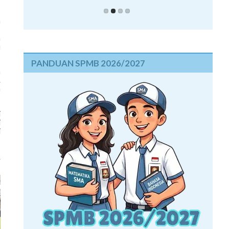
n
p
a
u
PANDUAN SPMB 2026/2027
a
.
n
i
i
i