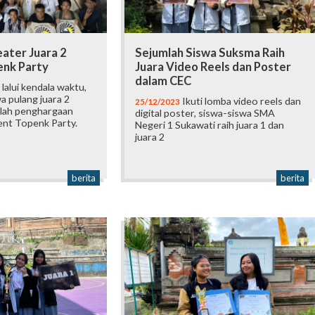
eater Juara 2
Sejumlah Siswa Suksma Raih
nk Party
Juara Video Reels dan Poster
dalam CEC
lalui kendala waktu,
a pulang juara 2
Ikuti lomba video reels dan
25/12/2023
lah penghargaan
digital poster, siswa-siswa SMA
ent Topenk Party.
Negeri 1 Sukawati raih juara 1 dan
juara 2
berita
berita