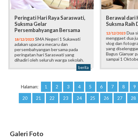
Peringati Hari Raya Saraswati,
Berawal dari 
Suksma Gelar
Suksma Raih 
Persembahyangan Bersama
Dua s
12/12/2023
menggaet dua ju
SMA Negeri 1 Sukawati
18/12/2023
vlog dan fotogra
adakan upacara mecaru dan
yang diselengga
persembahyangan bersama pada
Bagus Gianyar pa
peringatan hari Saraswati yang
sampai 1 Oktobe
dihadiri oleh seluruh warga sekolah.
berita
Halaman:
1
2
3
4
5
6
7
8
9
20
21
22
23
24
25
26
27
28
Galeri Foto