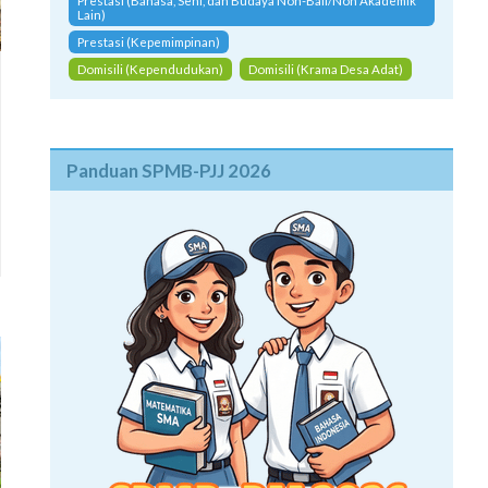
Prestasi (Bahasa, Seni, dan Budaya Non-Bali/Non Akademik
Lain)
Prestasi (Kepemimpinan)
Domisili (Kependudukan)
Domisili (Krama Desa Adat)
Panduan SPMB-PJJ 2026