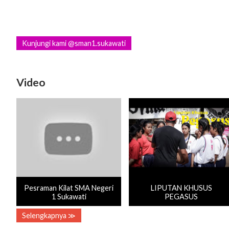
Kunjungi kami @sman1.sukawati
Video
Pesraman Kilat SMA Negeri
LIPUTAN KHUSUS
1 Sukawati
PEGASUS
Selengkapnya ≫