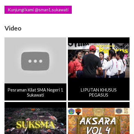
Kunjungi kami @sman1.sukawati
Video
Pesraman Kilat SMA Negeri 1
LIPUTAN KHUSUS
Sukawati
PEGASUS