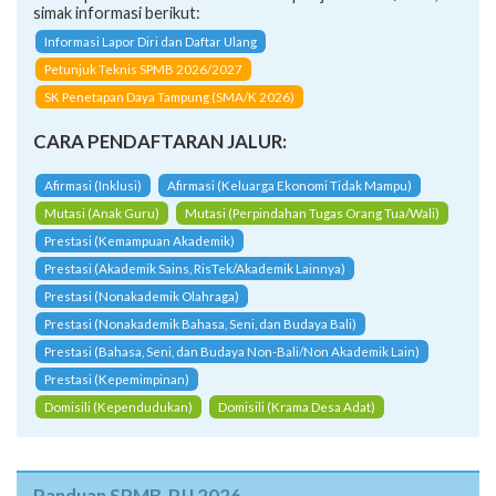
simak informasi berikut:
Informasi Lapor Diri dan Daftar Ulang
Petunjuk Teknis SPMB 2026/2027
SK Penetapan Daya Tampung (SMA/K 2026)
CARA PENDAFTARAN JALUR:
Afirmasi (Inklusi)
Afirmasi (Keluarga Ekonomi Tidak Mampu)
Mutasi (Anak Guru)
Mutasi (Perpindahan Tugas Orang Tua/Wali)
Prestasi (Kemampuan Akademik)
Prestasi (Akademik Sains, RisTek/Akademik Lainnya)
Prestasi (Nonakademik Olahraga)
Prestasi (Nonakademik Bahasa, Seni, dan Budaya Bali)
Prestasi (Bahasa, Seni, dan Budaya Non-Bali/Non Akademik Lain)
Prestasi (Kepemimpinan)
Domisili (Kependudukan)
Domisili (Krama Desa Adat)
Panduan SPMB-PJJ 2026