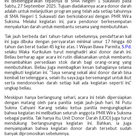
ini diselenggarakan tepatnya di SMA Negeri 1 Sukawati pada
Sabtu, 27 September 2025. Tujuan diadakannya acara donor darah
adalah untuk melanjutkan program yang telah ada setiap tahunnya
di SMA Negeri 1 Sukawati dan berkolaborasi dengan PMR Wira
Suksma. Melalui kegiatan ini, para pendonor berkesempatan
menyalurkan darah untuk membantu sesama yang membutuhkan.
Tak jauh berbeda dari tahun-tahun sebelumnya, pendaftaran kali
ini juga dibuka dengan persyaratan minimal umur 17 hingga 60
tahun dan berat badan 45 kg ke atas. I Wayan Bawa Parmita,
S.Pd
.
selaku Waka Kurikulum turut menghadiri aksi donor darah ini.
Beliau berharap agar acara ini rutin dilaksanakan untuk membantu
menambahkan persediaan stok darah bagi orang-orang yang
membutuhkan. Beliau juga membagikan kesan bahagianya selama
mengikuti kegiatan ini. “Saya senang sekali aksi donor darah bisa
kembali terselenggara, selain itu saya juga bersemangat untuk ikut
serta mendonorkan darah setiap kali ada kegiatan seperti ini,”
ungkap beliau.
Meskipun hanya berlangsung sehari, acara ini telah dipersiapkan
dengan matang oleh para panitia sejak jauh-jauh hari. Ni Putu
Sukma Cahyani Karang selaku ketua panitia mengungkapkan
bahwa kegiatan ini melibatkan seluruh anggota PMR Wira Suksma
sebagai panitia. Tak hanya itu, Unit Donor Darah (UDD) juga turut
mendukung berlangsungnya kegiatan ini. Bahkan, ia juga
menyampaikan bahwa kegiatan donor darah tersebut sudah
banyak dipromosikan sebelumnya.