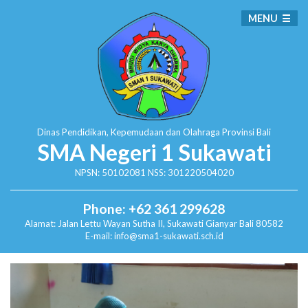
MENU
Dinas Pendidikan, Kepemudaan dan Olahraga
Provinsi Bali
SMA Negeri 1 Sukawati
NPSN: 50102081 NSS: 301220504020
Phone: +62 361 299628
Alamat:
Jalan Lettu Wayan Sutha II, Sukawati
Gianyar Bali 80582
E-mail: info@sma1-sukawati.sch.id