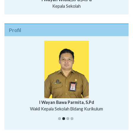
Kepala Sekolah
Profil
I Wayan Bawa Parmita, S.Pd
I Wayan Gede Aditya Pratita, S.Pd., M.Sn
Wakil Kepala Sekolah Bidang Kurikulum
Ni Wayan Nopi Sutantri, S.Pd.
Putu Suhartana, S.Pd.