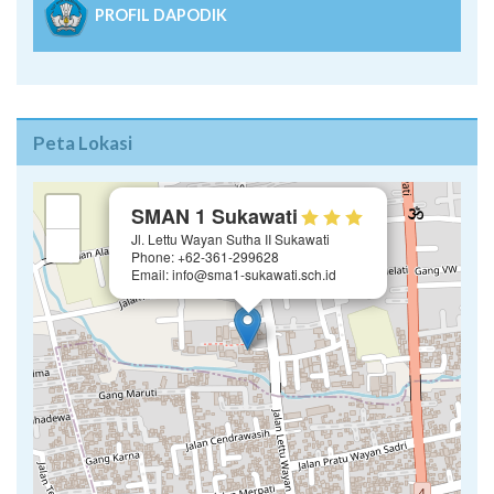
PROFIL DAPODIK
Peta Lokasi
×
+
SMAN 1 Sukawati
Jl. Lettu Wayan Sutha II Sukawati
−
Phone: +62-361-299628
Email: info@sma1-sukawati.sch.id