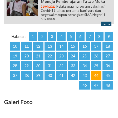
Menuju Pembelajaran Tatap Muka
Pelaksanaan program vaksinasi
21/04/2021
Covid-19 tahap pertama bagi guru dan
pegawai maupun perangkat SMA Negeri 1
Sukawati.
berita
Halaman:
1
2
3
4
5
6
7
8
9
10
11
12
13
14
15
16
17
18
19
20
21
22
23
24
25
26
27
28
29
30
31
32
33
34
35
36
37
38
39
40
41
42
43
44
45
46
47
48
Galeri Foto