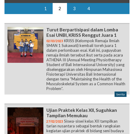
1
2
3
4
Turut Berpartisipasi dalam Lomba
Esai UNBI, KRISS Renggut Juara 1
KRISS (Kelompok Remaja Ilmiah
02/03/2023
SMAN 1 Sukawati) kembali toreh juara 1
dalam perlombaan esai. Kali ini, paguyuban
remaja ilmiah tersebut ikut serta pada acara
ATHENA III (Annual Meeting Physiotherapy
Student of Bali Internasional University) yang
diselenggarakan oleh Himpunan Mahasiswa
Fisioterapi Universitas Bali Internasional
dengan tema “Maintaining the Health of the
Musculoskeletal System as a Common Health
Problem”.
berita
Ujian Praktek Kelas XII, Suguhkan
Tampilan Memukau
Siswa-siswi kelas XII tampilkan
27/02/2023
tarian nusantara sebagai bentuk rangkaian
kegiatan ujian praktek di bidang seni budaya