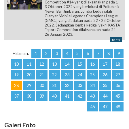
Competition #14 yang dilaksanakan pada 1 –
3 Oktober 2022 yang berlokasi di Politeknik
Negeri Bali Jimbaran. Lomba kedua ialah
Gianyar Mobile Legends Champions League
(GMCL) yang diadakan pada 22 - 23 Oktober
2022. Sedangkan lomba ketiga, yakni KASTA
Esport Competition dilaksanakan pada 24 –
26 Januari 2023.
berita
Halaman:
1
2
3
4
5
6
7
8
9
10
11
12
13
14
15
16
17
18
19
20
21
22
23
24
25
26
27
28
29
30
31
32
33
34
35
36
37
38
39
40
41
42
43
44
45
46
47
48
Galeri Foto