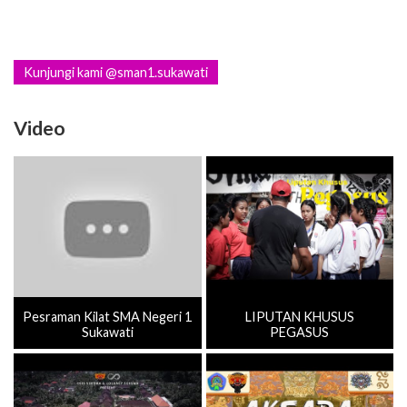
Kunjungi kami @sman1.sukawati
Video
Pesraman Kilat SMA Negeri 1
LIPUTAN KHUSUS
Sukawati
PEGASUS