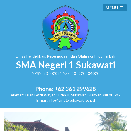
MENU
Dinas Pendidikan, Kepemudaan dan Olahraga
Provinsi Bali
SMA Negeri 1 Sukawati
NPSN: 50102081 NSS: 301220504020
Phone: +62 361 299628
Alamat:
Jalan Lettu Wayan Sutha II, Sukawati
Gianyar Bali 80582
E-mail: info@sma1-sukawati.sch.id