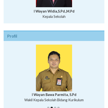
I Wayan Widia,S.Pd.,M.Pd
Kepala Sekolah
Profil
I Wayan Bawa Parmita, S.Pd
I Wayan Gede Aditya Pratita, S.Pd., M.Sn
Wakil Kepala Sekolah Bidang Kurikulum
Ni Wayan Nopi Sutantri, S.Pd.
Putu Suhartana, S.Pd.