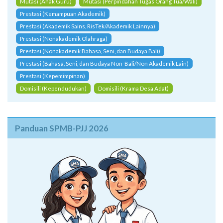
Mutasi (Anak Guru)
Mutasi (Perpindahan Tugas Orang Tua/Wali)
Prestasi (Kemampuan Akademik)
Prestasi (Akademik Sains, RisTek/Akademik Lainnya)
Prestasi (Nonakademik Olahraga)
Prestasi (Nonakademik Bahasa, Seni, dan Budaya Bali)
Prestasi (Bahasa, Seni, dan Budaya Non-Bali/Non Akademik Lain)
Prestasi (Kepemimpinan)
Domisili (Kependudukan)
Domisili (Krama Desa Adat)
Panduan SPMB-PJJ 2026