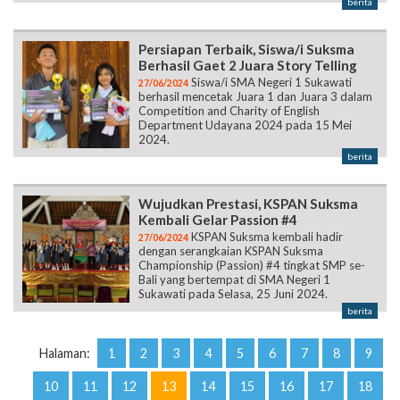
berita
Persiapan Terbaik, Siswa/i Suksma
Berhasil Gaet 2 Juara Story Telling
Siswa/i SMA Negeri 1 Sukawati
27/06/2024
berhasil mencetak Juara 1 dan Juara 3 dalam
Competition and Charity of English
Department Udayana 2024 pada 15 Mei
2024.
berita
Wujudkan Prestasi, KSPAN Suksma
Kembali Gelar Passion #4
KSPAN Suksma kembali hadir
27/06/2024
dengan serangkaian KSPAN Suksma
Championship (Passion) #4 tingkat SMP se-
Bali yang bertempat di SMA Negeri 1
Sukawati pada Selasa, 25 Juni 2024.
berita
Halaman:
1
2
3
4
5
6
7
8
9
10
11
12
13
14
15
16
17
18