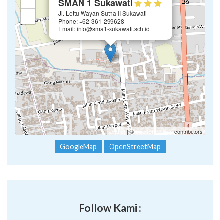
+
SMAN 1 Sukawati
Jl. Lettu Wayan Sutha II Sukawati
−
Phone: +62-361-299628
Email: info@sma1-sukawati.sch.id
Leaflet
| ©
OpenStreetMap
contributors
GoogleMap
OpenStreetMap
Follow Kami :