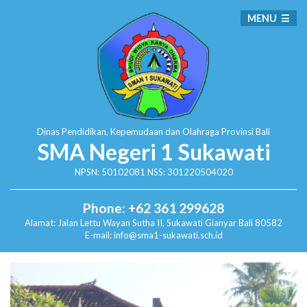
MENU
Dinas Pendidikan, Kepemudaan dan Olahraga
Provinsi Bali
SMA Negeri 1 Sukawati
NPSN: 50102081 NSS: 301220504020
Phone: +62 361 299628
Alamat:
Jalan Lettu Wayan Sutha II, Sukawati
Gianyar Bali 80582
E-mail: info@sma1-sukawati.sch.id