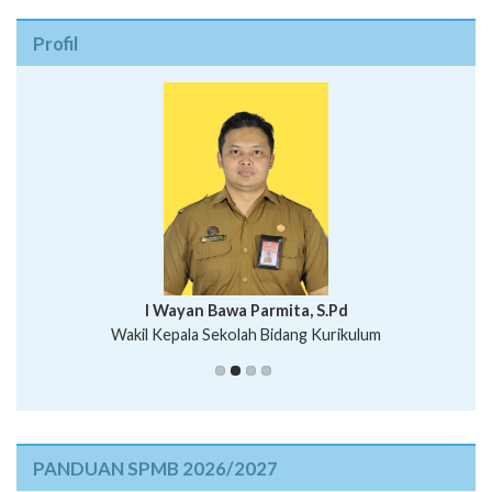
Profil
I Wayan Bawa Parmita, S.Pd
I Wayan Gede Aditya Pratita, S.Pd., M.Sn
Wakil Kepala Sekolah Bidang Kurikulum
Ni Wayan Nopi Sutantri, S.Pd.
Putu Suhartana, S.Pd.
PANDUAN SPMB 2026/2027