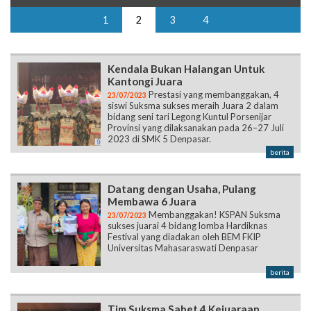
1
2
3
4
Kendala Bukan Halangan Untuk
Kantongi Juara
Prestasi yang membanggakan, 4
23/07/2023
siswi Suksma sukses meraih Juara 2 dalam
bidang seni tari Legong Kuntul Porsenijar
Provinsi yang dilaksanakan pada 26–27 Juli
2023 di SMK 5 Denpasar.
berita
Datang dengan Usaha, Pulang
Membawa 6 Juara
Membanggakan! KSPAN Suksma
23/07/2023
sukses juarai 4 bidang lomba Hardiknas
Festival yang diadakan oleh BEM FKIP
Universitas Mahasaraswati Denpasar
berita
Tim Suksma Sabet 4 Kejuaraan