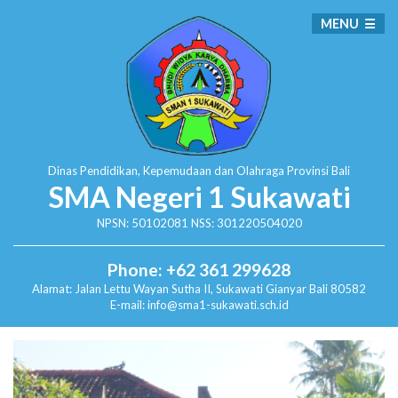
MENU
Dinas Pendidikan, Kepemudaan dan Olahraga
Provinsi Bali
SMA Negeri 1 Sukawati
NPSN: 50102081 NSS: 301220504020
Phone: +62 361 299628
Alamat:
Jalan Lettu Wayan Sutha II, Sukawati
Gianyar Bali 80582
E-mail: info@sma1-sukawati.sch.id