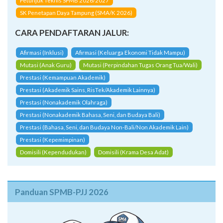
Petunjuk Teknis SPMB 2026/2027
SK Penetapan Daya Tampung (SMA/K 2026)
CARA PENDAFTARAN JALUR:
Afirmasi (Inklusi)
Afirmasi (Keluarga Ekonomi Tidak Mampu)
Mutasi (Anak Guru)
Mutasi (Perpindahan Tugas Orang Tua/Wali)
Prestasi (Kemampuan Akademik)
Prestasi (Akademik Sains, RisTek/Akademik Lainnya)
Prestasi (Nonakademik Olahraga)
Prestasi (Nonakademik Bahasa, Seni, dan Budaya Bali)
Prestasi (Bahasa, Seni, dan Budaya Non-Bali/Non Akademik Lain)
Prestasi (Kepemimpinan)
Domisili (Kependudukan)
Domisili (Krama Desa Adat)
Panduan SPMB-PJJ 2026