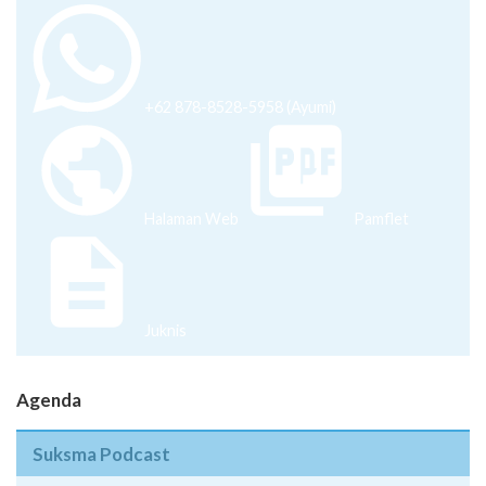
+62 878-8528-5958 (Ayumi)
Halaman Web
Pamflet
Juknis
Agenda
Suksma Podcast