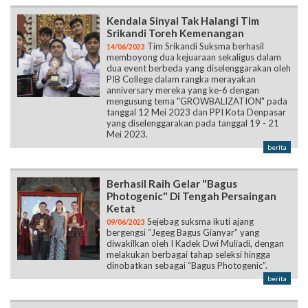
Kendala Sinyal Tak Halangi Tim
Srikandi Toreh Kemenangan
Tim Srikandi Suksma berhasil
14/06/2023
memboyong dua kejuaraan sekaligus dalam
dua event berbeda yang diselenggarakan oleh
PIB College dalam rangka merayakan
anniversary mereka yang ke-6 dengan
mengusung tema "GROWBALIZATION" pada
tanggal 12 Mei 2023 dan PPI Kota Denpasar
yang diselenggarakan pada tanggal 19 - 21
Mei 2023.
berita
Berhasil Raih Gelar "Bagus
Photogenic" Di Tengah Persaingan
Ketat
Sejebag suksma ikuti ajang
09/06/2023
bergengsi “Jegeg Bagus Gianyar” yang
diwakilkan oleh I Kadek Dwi Muliadi, dengan
melakukan berbagai tahap seleksi hingga
dinobatkan sebagai “Bagus Photogenic”.
berita