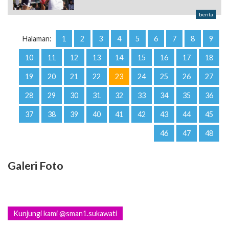
berita
Halaman:
1
2
3
4
5
6
7
8
9
10
11
12
13
14
15
16
17
18
19
20
21
22
23
24
25
26
27
28
29
30
31
32
33
34
35
36
37
38
39
40
41
42
43
44
45
46
47
48
Galeri Foto
Kunjungi kami @sman1.sukawati