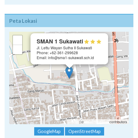
Peta Lokasi
×
+
SMAN 1 Sukawati
Jl. Lettu Wayan Sutha II Sukawati
−
Phone: +62-361-299628
Email: info@sma1-sukawati.sch.id
Leaflet
| ©
OpenStreetMap
contributors
GoogleMap
OpenStreetMap