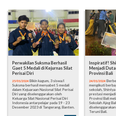
Perwakilan Suksma Berhasil
Inspiratif! Sh
Gaet 5 Medali di Kejurnas Silat
Menjadi Duta
Perisai Diri
Provinsi Bali
Bikin kagum, 3 siswa/i
Berbe
25/01/2024
24/01/2024
Suksma berhasil menyabet 5 medali
mengikuti berbag
dalam Kejuaraan Nasional Silat Perisai
sekolah, Shintya
Diri yang diselenggarakan oleh
prestasi menjad
Keluarga Silat Nasional Perisai Diri
Provinsi Bali mel
Indonesia antarpelajar pada 19 - 23
Sekolah Ajeg Bal
Desember 2023 di Tangerang, Banten.
diselenggarakan
Teruni Bali.