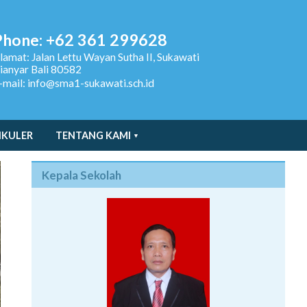
Phone: +62 361 299628
lamat:
Jalan Lettu Wayan Sutha II, Sukawati
ianyar Bali 80582
-mail: info@sma1-sukawati.sch.id
IKULER
TENTANG KAMI
Kepala Sekolah