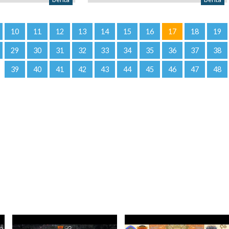
10
11
12
13
14
15
16
17
18
19
29
30
31
32
33
34
35
36
37
38
39
40
41
42
43
44
45
46
47
48