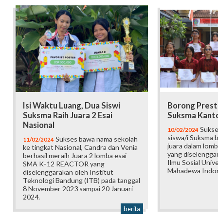
Isi Waktu Luang, Dua Siswi
Borong Presta
Suksma Raih Juara 2 Esai
Suksma Kanto
Nasional
Sukses
10/02/2024
siswa/i Suksma 
Sukses bawa nama sekolah
11/02/2024
juara dalam lomb
ke tingkat Nasional, Candra dan Venia
yang diselengga
berhasil meraih Juara 2 lomba esai
Ilmu Sosial Univ
SMA K-12 REACTOR yang
Mahadewa Indon
diselenggarakan oleh Institut
Teknologi Bandung (ITB) pada tanggal
8 November 2023 sampai 20 Januari
2024.
berita