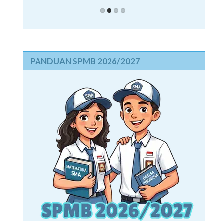
n
n
i
,
n
PANDUAN SPMB 2026/2027
n
i
,
m
,
a