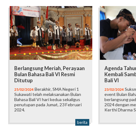
Berlangsung Meriah, Perayaan
Agenda Tahu
Bulan Bahasa Bali VI Resmi
Kembali Samb
Ditutup
Bali VI
Berakhir, SMA Negeri 1
Suksm
25/02/2024
23/02/2024
Sukawati telah melaksanakan Bulan
event Bulan Baha
Bahasa Bali VI hari kedua sekaligus
berlangsung pad
penutupan pada Jumat, 23 Februari
2024 dengan me
2024.
Kerthi Dharma S
berita