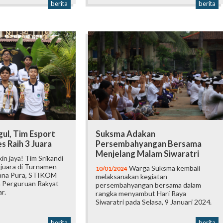
berita
berita
ul, Tim Esport
Suksma Adakan
 Raih 3 Juara
Persembahyangan Bersama
Menjelang Malam Siwaratri
n jaya! Tim Srikandi
juara di Turnamen
Warga Suksma kembali
10/01/2024
yana Pura, STIKOM
melaksanakan kegiatan
an Perguruan Rakyat
persembahyangan bersama dalam
r.
rangka menyambut Hari Raya
Siwaratri pada Selasa, 9 Januari 2024.
berita
berita