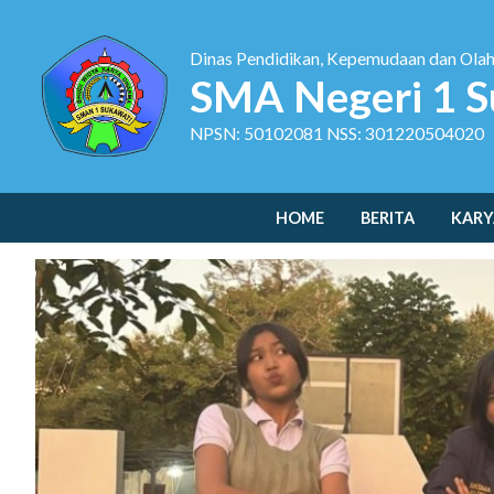
Dinas Pendidikan, Kepemudaan dan Ola
SMA Negeri 1 S
NPSN: 50102081 NSS: 301220504020
HOME
BERITA
KARY