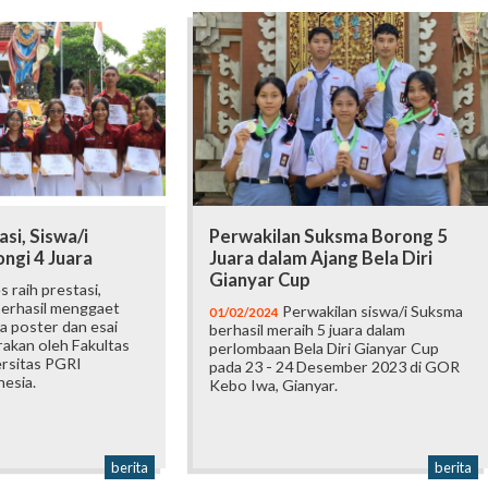
si, Siswa/i
Perwakilan Suksma Borong 5
ngi 4 Juara
Juara dalam Ajang Bela Diri
Gianyar Cup
 raih prestasi,
berhasil menggaet
Perwakilan siswa/i Suksma
01/02/2024
a poster dan esai
berhasil meraih 5 juara dalam
rakan oleh Fakultas
perlombaan Bela Diri Gianyar Cup
ersitas PGRI
pada 23 - 24 Desember 2023 di GOR
esia.
Kebo Iwa, Gianyar.
berita
berita