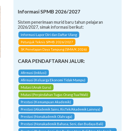
Informasi SPMB 2026/2027
Sistem penerimaan murid baru tahun pelajaran
2026/2027, simak informasi berikut:
Informasi Lapor Diri dan Daftar Ulang
Petunjuk Teknis SPMB 2026/2027
SK Penetapan Daya Tampung (SMA/K 2026)
CARA PENDAFTARAN JALUR:
Afirmasi (Inklusi)
Afirmasi (Keluarga Ekonomi Tidak Mampu)
Mutasi (Anak Guru)
Mutasi (Perpindahan Tugas Orang Tua/Wali)
Prestasi (Kemampuan Akademik)
Prestasi (Akademik Sains, RisTek/Akademik Lainnya)
Prestasi (Nonakademik Olahraga)
Prestasi (Nonakademik Bahasa, Seni, dan Budaya Bali)