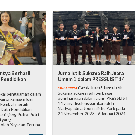
intya Berhasil
Jurnalistik Suksma Raih Juara
 Pendidikan
Umum 1 dalam PRESSLIST 14
Cetak Juara! Jurnalistik
18/01/2024
Suksma sukses raih berbagai
kal pengalaman dalam
penghargaan dalam ajang PRESSLIST
ai organisasi luar
14 yang diselenggarakan oleh
 kembali meraih
Madyapadma Journalistic Park pada
i Duta Pendidikan
24 November 2023 - 6 Januari 2024.
alui ajang Putra Putri
i yang
 oleh Yayasan Teruna