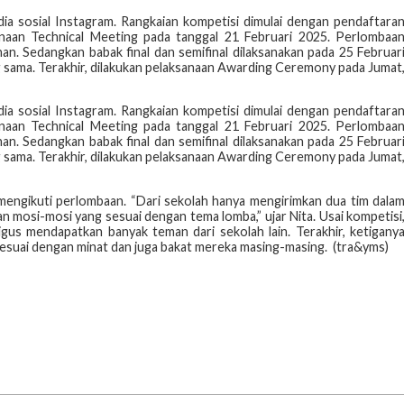
ia sosial Instagram. Rangkaian kompetisi dimulai dengan pendaftara
anaan Technical Meeting pada tanggal 21 Februari 2025. Perlombaa
n. Sedangkan babak final dan semifinal dilaksanakan pada 25 Februar
sama. Terakhir, dilakukan pelaksanaan Awarding Ceremony pada Jumat
ia sosial Instagram. Rangkaian kompetisi dimulai dengan pendaftara
anaan Technical Meeting pada tanggal 21 Februari 2025. Perlombaa
n. Sedangkan babak final dan semifinal dilaksanakan pada 25 Februar
sama. Terakhir, dilakukan pelaksanaan Awarding Ceremony pada Jumat
 mengikuti perlombaan. “Dari sekolah hanya mengirimkan dua tim dala
n mosi-mosi yang sesuai dengan tema lomba,” ujar Nita. Usai kompetisi
us mendapatkan banyak teman dari sekolah lain. Terakhir, ketigany
sesuai dengan minat dan juga bakat mereka masing-masing. (tra&yms)