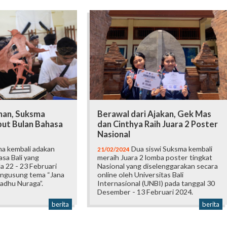
nan, Suksma
Berawal dari Ajakan, Gek Mas
ut Bulan Bahasa
dan Cinthya Raih Juara 2 Poster
Nasional
a kembali adakan
Dua siswi Suksma kembali
21/02/2024
sa Bali yang
meraih Juara 2 lomba poster tingkat
a 22 - 23 Februari
Nasional yang diselenggarakan secara
ngusung tema “Jana
online oleh Universitas Bali
adhu Nuraga”.
Internasional (UNBI) pada tanggal 30
Desember - 13 Februari 2024.
berita
berita