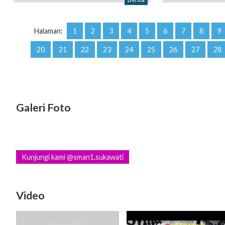
Halaman:
1
2
3
4
5
6
7
8
9
20
21
22
23
24
25
26
27
28
Galeri Foto
Kunjungi kami @sman1.sukawati
Video