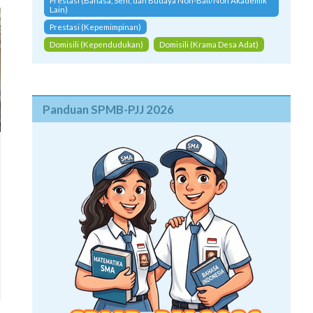
Prestasi (Bahasa, Seni, dan Budaya Non-Bali/Non Akademik
Lain)
Prestasi (Kepemimpinan)
Domisili (Kependudukan)
Domisili (Krama Desa Adat)
Panduan SPMB-PJJ 2026