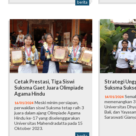
berita
Cetak Prestasi, Tiga Siswi
Strategi Ungg
Suksma Gaet Juara Olimpiade
Suksma Sukses
Agama Hindu
Semaki
14/01/2024
memenangkan 3 
Meski minim persiapan,
16/01/2024
Universitas Dh
perwakilan siswi Suksma tetap raih 3
Bali, dan Yayas
juara dalam ajang Olimpiade Agama
Saraswati Gianya
Hindu ke-17 yang diselenggarakan
Universitas Mahendradatta pada 15
Oktober 2023.
berita