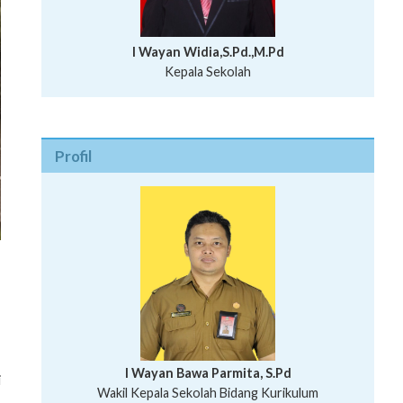
I Wayan Widia,S.Pd.,M.Pd
Kepala Sekolah
Profil
I Wayan Bawa Parmita, S.Pd
i
I Wayan Gede Aditya Pratita, S.Pd., M.Sn
Wakil Kepala Sekolah Bidang Kurikulum
Ni Wayan Nopi Sutantri, S.Pd.
Putu Suhartana, S.Pd.
Wakil Kepala Sekolah Bidang Kesiswaan