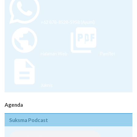
+62 878-8528-5958 (Ayumi)
Halaman Web
Pamflet
Juknis
Agenda
Suksma Podcast