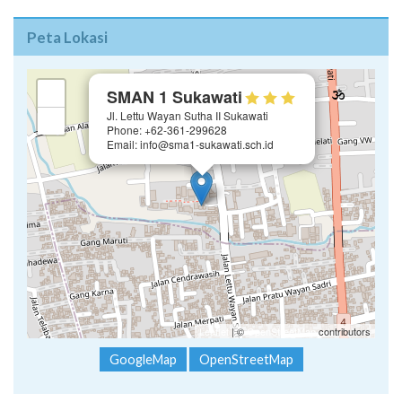
Peta Lokasi
×
+
SMAN 1 Sukawati
Jl. Lettu Wayan Sutha II Sukawati
−
Phone: +62-361-299628
Email: info@sma1-sukawati.sch.id
Leaflet
| ©
OpenStreetMap
contributors
GoogleMap
OpenStreetMap