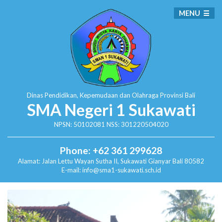
MENU
Dinas Pendidikan, Kepemudaan dan Olahraga
Provinsi Bali
SMA Negeri 1 Sukawati
NPSN: 50102081 NSS: 301220504020
Phone: +62 361 299628
Alamat:
Jalan Lettu Wayan Sutha II, Sukawati
Gianyar Bali 80582
E-mail: info@sma1-sukawati.sch.id