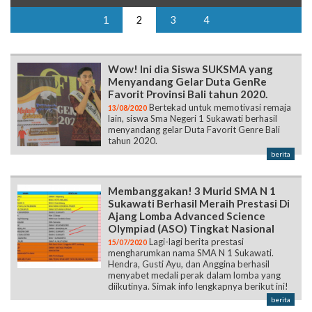
1
2
3
4
Wow! Ini dia Siswa SUKSMA yang
Menyandang Gelar Duta GenRe
Favorit Provinsi Bali tahun 2020.
Bertekad untuk memotivasi remaja
13/08/2020
lain, siswa Sma Negeri 1 Sukawati berhasil
menyandang gelar Duta Favorit Genre Bali
tahun 2020.
berita
Membanggakan! 3 Murid SMA N 1
Sukawati Berhasil Meraih Prestasi Di
Ajang Lomba Advanced Science
Olympiad (ASO) Tingkat Nasional
Lagi-lagi berita prestasi
15/07/2020
mengharumkan nama SMA N 1 Sukawati.
Hendra, Gusti Ayu, dan Anggina berhasil
menyabet medali perak dalam lomba yang
diikutinya. Simak info lengkapnya berikut ini!
berita