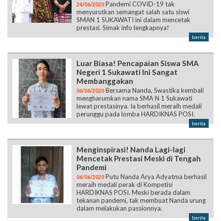
Pandemi COVID-19 tak
24/06/2020
menyurutkan semangat salah satu siswi
SMAN 1 SUKAWATI ini dalam mencetak
prestasi. Simak info lengkapnya!
berita
Luar Biasa! Pencapaian Siswa SMA
Negeri 1 Sukawati Ini Sangat
Membanggakan
Bersama Nanda, Swastika kembali
06/06/2020
mengharumkan nama SMA N 1 Sukawati
lewat prestasinya. Ia berhasil meraih medali
perunggu pada lomba HARDIKNAS POSI.
berita
Menginspirasi! Nanda Lagi-lagi
Mencetak Prestasi Meski di Tengah
Pandemi
Putu Nanda Arya Adyatma berhasil
06/06/2020
meraih medali perak di Kompetisi
HARDIKNAS POSI. Meski berada dalam
tekanan pandemi, tak membuat Nanda urung
dalam melakukan passionnya.
berita