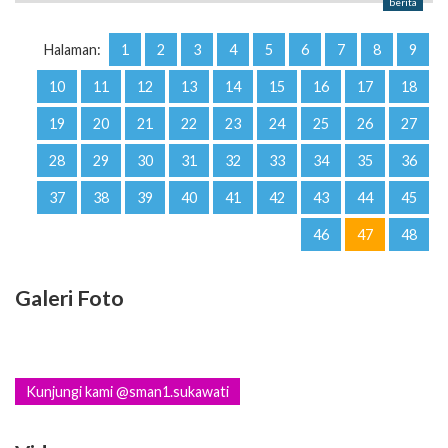
berita
Halaman:
1
2
3
4
5
6
7
8
9
10
11
12
13
14
15
16
17
18
19
20
21
22
23
24
25
26
27
28
29
30
31
32
33
34
35
36
37
38
39
40
41
42
43
44
45
46
47
48
Galeri Foto
Kunjungi kami @sman1.sukawati